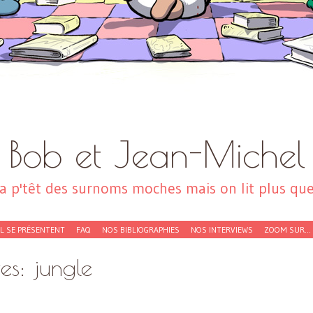
Bob et Jean-Michel
a p'têt des surnoms moches mais on lit plus que 
EL SE PRÉSENTENT
FAQ
NOS BIBLIOGRAPHIES
NOS INTERVIEWS
ZOOM SUR…
ves:
jungle