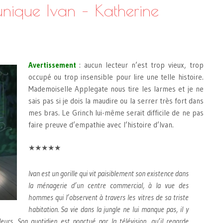
 unique Ivan – Katherine
Avertissement
: aucun lecteur n’est trop vieux, trop
occupé ou trop insensible pour lire une telle histoire.
Mademoiselle Applegate nous tire les larmes et je ne
sais pas si je dois la maudire ou la serrer très fort dans
mes bras. Le Grinch lui-même serait difficile de ne pas
faire preuve d’empathie avec l’histoire d’Ivan.
★★★★★
Ivan est un gorille qui vit paisiblement son existence dans
la ménagerie d’un centre commercial, à la vue des
hommes qui l’observent à travers les vitres de sa triste
habitation. Sa vie dans la jungle ne lui manque pas, il y
leurs. Son quotidien est ponctué par la télévision, qu’il regarde