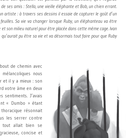
 de ses amis : Stella, une vieille éléphante et Bob, un chien errant.
un artiste : à travers ses dessins il essaie de capturer le goût d’un
s feuilles. Sa vie va changer lorsque Ruby, un éléphanteau va être
e et son milieu naturel pour être placée dans cette même cage. Ivan
 qu’aurait pu être sa vie et va désormais tout faire pour que Ruby
 bout de chemin avec
s mélancoliques nous
 et il y a mieux : son
ord votre âme en deux
s sentiments. J’avais
ant « Dumbo » étant
 thoracique résonnait
ous les serrer contre
tout allait bien se
gracieuse, concise et