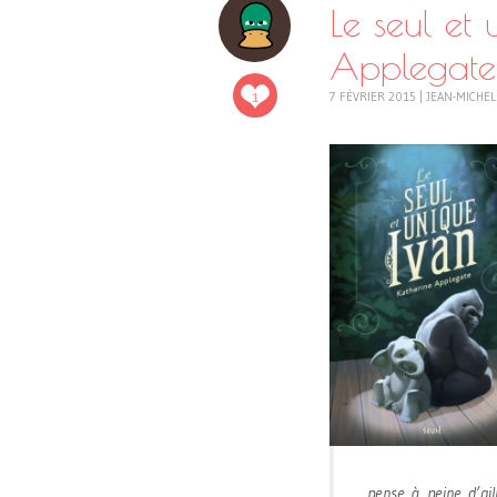
Le seul et
Applegate
1
7 FÉVRIER 2015
|
JEAN-MICHEL
pense à peine d’ail