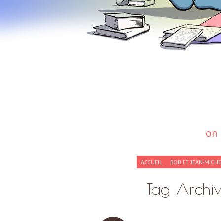
on 
SKIP
ACCUEIL
BOB ET JEAN-MICH
TO
CONTENT
Tag Archi