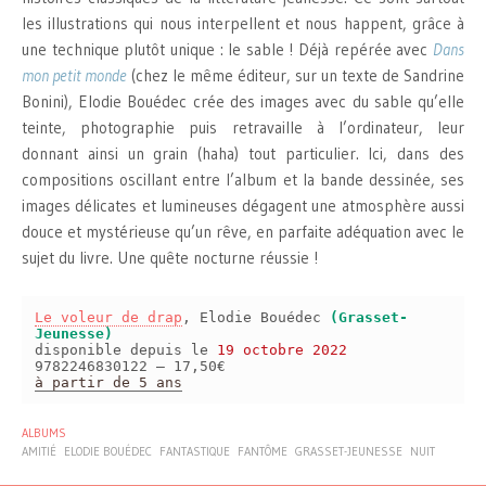
les illustrations qui nous interpellent et nous happent, grâce à
une technique plutôt unique : le sable ! Déjà repérée avec
Dans
mon petit monde
(chez le même éditeur, sur un texte de Sandrine
Bonini), Elodie Bouédec crée des images avec du sable qu’elle
teinte, photographie puis retravaille à l’ordinateur, leur
donnant ainsi un grain (haha) tout particulier. Ici, dans des
compositions oscillant entre l’album et la bande dessinée, ses
images délicates et lumineuses dégagent une atmosphère aussi
douce et mystérieuse qu’un rêve, en parfaite adéquation avec le
sujet du livre. Une quête nocturne réussie !
Le voleur de drap
, Elodie Bouédec
(Grasset-
Jeunesse)
disponible depuis le
19 octobre 2022
9782246830122 – 17,50€
à partir de 5 ans
ALBUMS
AMITIÉ
ELODIE BOUÉDEC
FANTASTIQUE
FANTÔME
GRASSET-JEUNESSE
NUIT