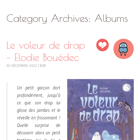
SKIP
Category Archives:
Albums
TO
CONTENT
Le voleur de drap
0
– Elodie Bouédec
30 DÉCEMBRE 2022
|
BOB
Un petit garçon dort
profondément, jusqu’à
ce que son drap lui
glisse des jambes et le
réveille en frissonnant !
Quelle surprise de
découvrir alors un petit