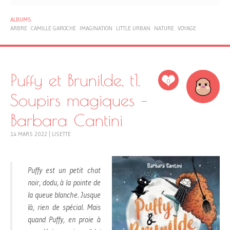
ALBUMS
ARBRE
CAMILLE GAROCHE
IMAGINATION
LITTLE URBAN
NATURE
VOYAGE
Puffy et Brunilde, t1.
0
Soupirs magiques –
Barbara Cantini
14 MARS 2022
|
LISETTE
Puffy est un petit chat
noir, dodu, à la pointe de
la queue blanche. Jusque
là, rien de spécial. Mais
quand Puffy, en proie à