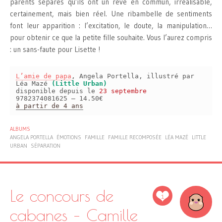
parents séparés qu’ils ont un rêve en commun, irréalisable,
certainement, mais bien réel. Une ribambelle de sentiments
font leur apparition : l’excitation, le doute, la manipulation…
pour obtenir ce que la petite fille souhaite. Vous l’aurez compris
: un sans-faute pour Lisette !
L’amie de papa
, Angela Portella, illustré par
Léa Mazé
(Little Urban)
disponible depuis le
23 septembre
9782374081625 – 14.50€
à partir de 4 ans
ALBUMS
ANGELA PORTELLA
ÉMOTIONS
FAMILLE
FAMILLE RECOMPOSÉE
LÉA MAZÉ
LITTLE
URBAN
SÉPARATION
Le concours de
1
cabanes – Camille