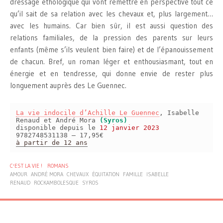
dressage éthologique qui vont remettre en perspective tout ce
qu’il sait de sa relation avec les chevaux et, plus largement…
avec les humains. Car bien sûr, il est aussi question des
relations familiales, de la pression des parents sur leurs
enfants (même s’ils veulent bien faire) et de l’épanouissement
de chacun. Bref, un roman léger et enthousiasmant, tout en
énergie et en tendresse, qui donne envie de rester plus
longuement auprès des Le Guennec.
La vie indocile d’Achille Le Guennec
, Isabelle
Renaud et André Mora
(Syros)
disponible depuis le
12 janvier 2023
9782748531138 – 17,95€
à partir de 12 ans
C'EST LA VIE !
ROMANS
AMOUR
ANDRÉ MORA
CHEVAUX
ÉQUITATION
FAMILLE
ISABELLE
RENAUD
ROCKAMBOLESQUE
SYROS