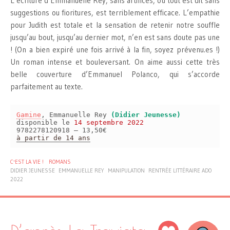
L’écriture d’Emmanuelle Rey, sans artifices, où tout est dit sans
suggestions ou fioritures, est terriblement efficace. L’empathie
pour Judith est totale et la sensation de retenir notre souffle
jusqu’au bout, jusqu’au dernier mot, n’en est sans doute pas une
! (On a bien expiré une fois arrivé à la fin, soyez prévenu.es !)
Un roman intense et bouleversant. On aime aussi cette très
belle couverture d’Emmanuel Polanco, qui s’accorde
parfaitement au texte.
Gamine
, Emmanuelle Rey
(Didier Jeunesse)
disponible le
14 septembre 2022
9782278120918 – 13,50€
à partir de 14 ans
C'EST LA VIE !
ROMANS
DIDIER JEUNESSE
EMMANUELLE REY
MANIPULATION
RENTRÉE LITTÉRAIRE ADO
2022