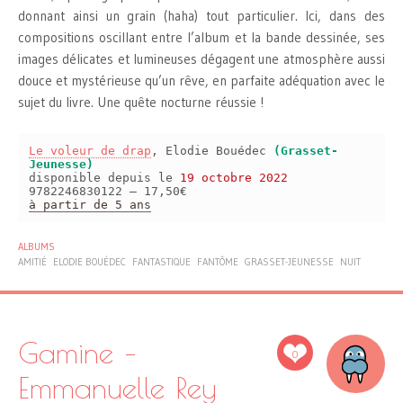
donnant ainsi un grain (haha) tout particulier. Ici, dans des
compositions oscillant entre l’album et la bande dessinée, ses
images délicates et lumineuses dégagent une atmosphère aussi
douce et mystérieuse qu’un rêve, en parfaite adéquation avec le
sujet du livre. Une quête nocturne réussie !
Le voleur de drap
, Elodie Bouédec
(Grasset-
Jeunesse)
disponible depuis le
19 octobre 2022
9782246830122 – 17,50€
à partir de 5 ans
ALBUMS
AMITIÉ
ELODIE BOUÉDEC
FANTASTIQUE
FANTÔME
GRASSET-JEUNESSE
NUIT
Gamine –
0
Emmanuelle Rey