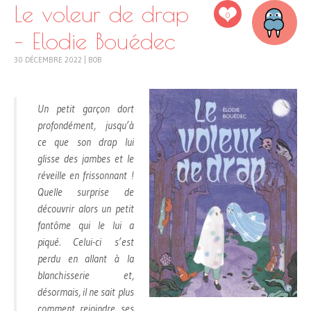
Le voleur de drap
0
– Elodie Bouédec
30 DÉCEMBRE 2022
|
BOB
Un petit garçon dort
profondément, jusqu’à
ce que son drap lui
glisse des jambes et le
réveille en frissonnant !
Quelle surprise de
découvrir alors un petit
fantôme qui le lui a
piqué. Celui-ci s’est
perdu en allant à la
blanchisserie et,
désormais, il ne sait plus
comment rejoindre ses