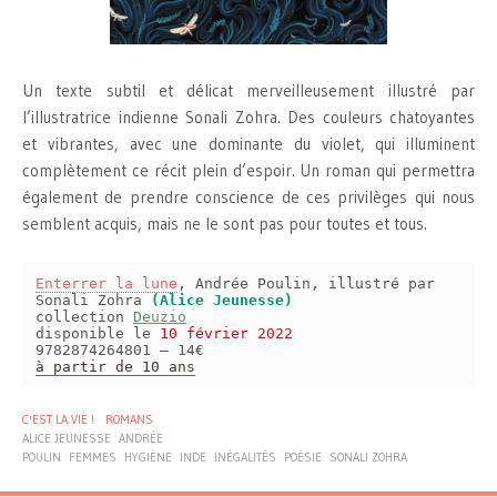
Un texte subtil et délicat merveilleusement illustré par
l’illustratrice indienne Sonali Zohra. Des couleurs chatoyantes
et vibrantes, avec une dominante du violet, qui illuminent
complètement ce récit plein d’espoir. Un roman qui permettra
également de prendre conscience de ces privilèges qui nous
semblent acquis, mais ne le sont pas pour toutes et tous.
Enterrer la lune
, Andrée Poulin, illustré par
Sonali Zohra
(Alice Jeunesse)
collection
Deuzio
disponible le
10 février 2022
9782874264801 – 14€
à partir de 10 ans
C'EST LA VIE !
ROMANS
ALICE JEUNESSE
ANDRÉE
POULIN
FEMMES
HYGIÈNE
INDE
INÉGALITÉS
POÉSIE
SONALI ZOHRA