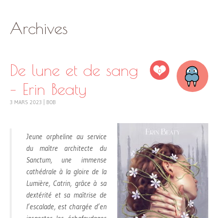
SKIP
Archives
TO
CONTENT
De lune et de sang
0
– Erin Beaty
3 MARS 2023
|
BOB
Jeune orpheline au service
du maître architecte du
Sanctum, une immense
cathédrale à la gloire de la
Lumière, Catrin, grâce à sa
dextérité et sa maîtrise de
l’escalade, est chargée d’en