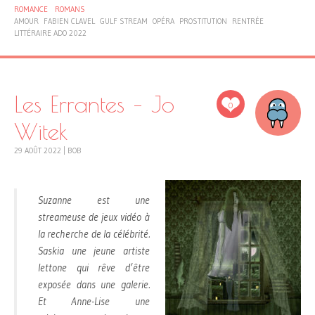
ROMANCE
ROMANS
AMOUR
FABIEN CLAVEL
GULF STREAM
OPÉRA
PROSTITUTION
RENTRÉE
LITTÉRAIRE ADO 2022
Les Errantes – Jo
0
Witek
29 AOÛT 2022
|
BOB
Suzanne est une
streameuse de jeux vidéo à
la recherche de la célébrité.
Saskia une jeune artiste
lettone qui rêve d’être
exposée dans une galerie.
Et Anne-Lise une