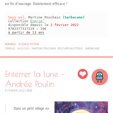
en fin d’ouvrage. Diablement efficace !
Sous-sol
, Martine Pouchain
(Sarbacane)
collection
Exprim’
disponible depuis le
2 février 2022
9782377317219 – 16€
à partir de 13 ans
ROMANS
SCIENCE-FICTION
FAMILLE
HUIS-CLOS
MARTINE POUCHAIN
POST-APOCALYPTIQUE
SARBACANE
Enterrer la lune –
0
Andrée Poulin
9 FÉVRIER 2022
|
BOB
Dans un petit village en