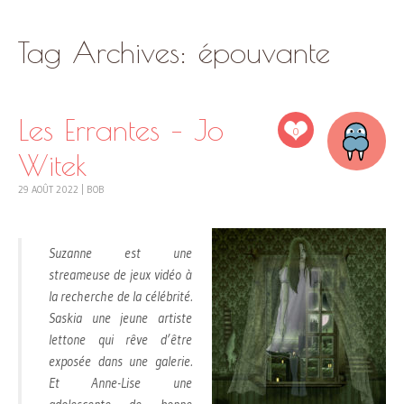
SKIP
Tag Archives:
épouvante
TO
CONTENT
Les Errantes – Jo
0
Witek
29 AOÛT 2022
|
BOB
Suzanne est une
streameuse de jeux vidéo à
la recherche de la célébrité.
Saskia une jeune artiste
lettone qui rêve d’être
exposée dans une galerie.
Et Anne-Lise une