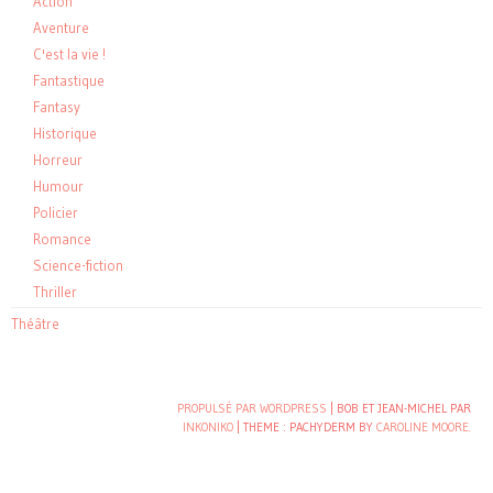
Action
Aventure
C'est la vie !
Fantastique
Fantasy
Historique
Horreur
Humour
Policier
Romance
Science-fiction
Thriller
Théâtre
PROPULSÉ PAR WORDPRESS
| BOB ET JEAN-MICHEL PAR
INKONIKO
|
THEME : PACHYDERM BY
CAROLINE MOORE
.