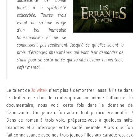
adolescente de bonne
famille à la spiritualité
exacerbée. Toutes trois
vivent au sixième étage
d’un bel immeuble
haussmannien et ne se
connaissent pas réellement. Jusqu’à ce qu’elles soient la
proie d’étranges phénomènes qui vont leur demander de
s’unir pour se sortir de ce qui va vite devenir un véritable
enfer mental…
Le talent de
Jo Witek
n’est plus à démontrer : aussi à l’aise dans
le thriller que dans le contemporain ou même l’album et le
documentaire, nous voici cette fois dans le domaine de
l’épouvante. Un genre qu’on adore tout particulièrement ici !
Dans ce roman à trois voix, préparez-vous à quelques nuits
blanches et à interroger votre santé mentale. Alors que l’on
fait connaissance avec nos trois jeunes filles aux caractères, aux