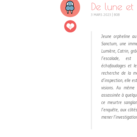
De lune et
3 MARS 2023
|
BOB
0
Jeune orpheline au
Sanctum, une immen
Lumière, Catrin, grâ
l’escalade, est
échafaudages et le
recherche de la moi
d’inspection, elle e
visions. Au même
assassinée à quelqu
ce meurtre sanglan
l’enquête, aux côté
mener l’investigation