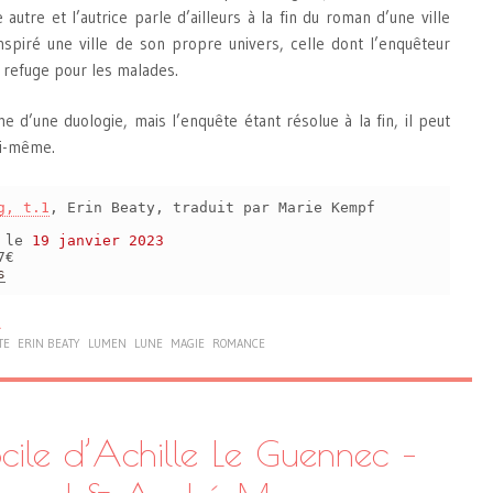
autre et l’autrice parle d’ailleurs à la fin du roman d’une ville
inspiré une ville de son propre univers, celle dont l’enquêteur
n refuge pour les malades.
me d’une duologie, mais l’enquête étant résolue à la fin, il peut
lui-même.
g, t.1
, Erin Beaty, traduit par Marie Kempf
s le
19 janvier 2023
7€
s
R
TE
ERIN BEATY
LUMEN
LUNE
MAGIE
ROMANCE
ocile d’Achille Le Guennec –