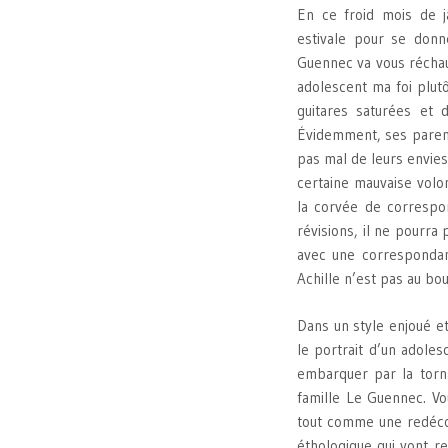
En ce froid mois de j
estivale pour se don
Guennec va vous réchauf
adolescent ma foi plutô
guitares saturées et 
Évidemment, ses parent
pas mal de leurs envies
certaine mauvaise volon
la corvée de correspon
révisions, il ne pourra
avec une correspondant
Achille n’est pas au bo
Dans un style enjoué e
le portrait d’un adoles
embarquer par la torna
famille Le Guennec. Vo
tout comme une redéco
éthologique qui vont re