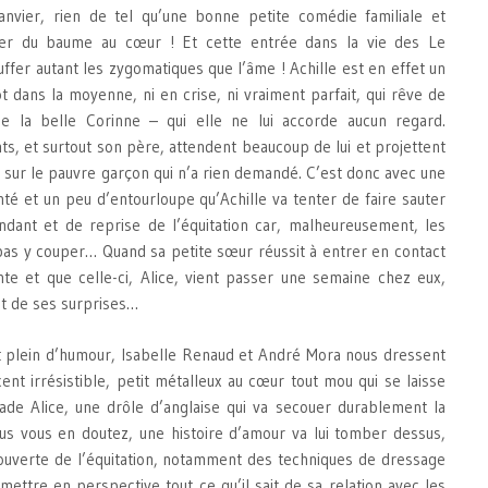
anvier, rien de tel qu’une bonne petite comédie familiale et
ner du baume au cœur ! Et cette entrée dans la vie des Le
fer autant les zygomatiques que l’âme ! Achille est en effet un
t dans la moyenne, ni en crise, ni vraiment parfait, qui rêve de
de la belle Corinne – qui elle ne lui accorde aucun regard.
s, et surtout son père, attendent beaucoup de lui et projettent
 sur le pauvre garçon qui n’a rien demandé. C’est donc avec une
té et un peu d’entourloupe qu’Achille va tenter de faire sauter
dant et de reprise de l’équitation car, malheureusement, les
 pas y couper… Quand sa petite sœur réussit à entrer en contact
e et que celle-ci, Alice, vient passer une semaine chez eux,
ut de ses surprises…
t plein d’humour, Isabelle Renaud et André Mora nous dressent
cent irrésistible, petit métalleux au cœur tout mou qui se laisse
de Alice, une drôle d’anglaise qui va secouer durablement la
us vous en doutez, une histoire d’amour va lui tomber dessus,
uverte de l’équitation, notamment des techniques de dressage
mettre en perspective tout ce qu’il sait de sa relation avec les