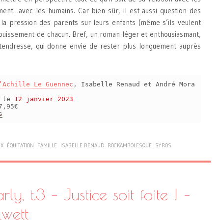
ment…avec les humains. Car bien sûr, il est aussi question des
e la pression des parents sur leurs enfants (même s’ils veulent
anouissement de chacun. Bref, un roman léger et enthousiasmant,
 tendresse, qui donne envie de rester plus longuement auprès
’Achille Le Guennec
, Isabelle Renaud et André Mora
s le
12 janvier 2023
7,95€
s
UX
ÉQUITATION
FAMILLE
ISABELLE RENAUD
ROCKAMBOLESQUE
SYROS
y, t.3 – Justice soit faite ! –
wett