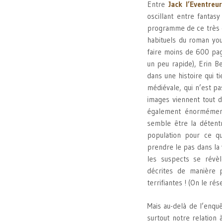
Entre
Jack l’Eventreur
oscillant entre fantas
programme de ce très d
habituels du roman you
faire moins de 600 pag
un peu rapide), Erin B
dans une histoire qui t
médiévale, qui n’est pa
images viennent tout d
également énormément
semble être la détentr
population pour ce qu’
prendre le pas dans la 
les suspects se révèl
décrites de manière p
terrifiantes ! (On le r
Mais au-delà de l’enqu
surtout notre relation