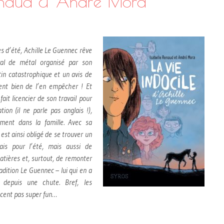
Renaud & André Mora
s d’été, Achille Le Guennec rêve
ival de métal organisé par son
tin catastrophique et un avis de
ent bien de l’en empêcher ! Et
ait licencier de son travail pour
ion (il ne parle pas anglais !),
ment dans la famille. Avec sa
l est ainsi obligé de se trouver un
ais pour l’été, mais aussi de
atières et, surtout, de remonter
adition Le Guennec – lui qui en a
 depuis une chute. Bref, les
cent pas super fun…