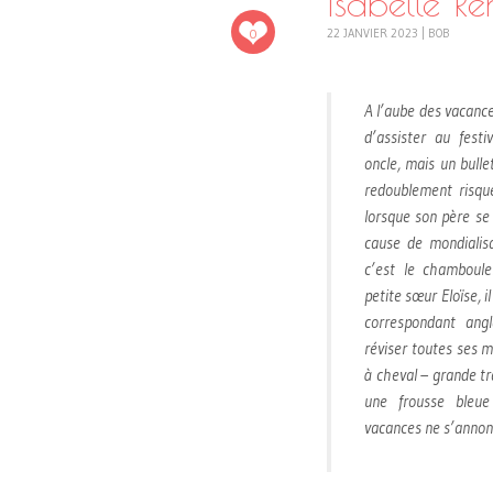
Isabelle 
0
22 JANVIER 2023
|
BOB
A l’aube des vacance
d’assister au fest
oncle, mais un bulle
redoublement risqu
lorsque son père se f
cause de mondialisat
c’est le chamboule
petite sœur Eloïse, i
correspondant angl
réviser toutes ses m
à cheval – grande tr
une frousse bleue
vacances ne s’annon