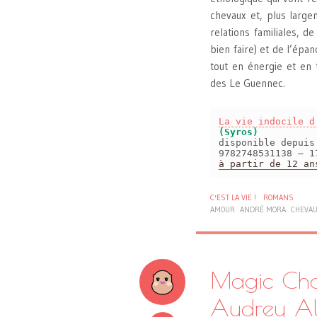
chevaux et, plus large
relations familiales, d
bien faire) et de l’ép
tout en énergie et en
des Le Guennec.
La vie indocile d
(Syros)
disponible depui
9782748531138 – 1
à partir de 12 an
C'EST LA VIE !
ROMANS
AMOUR
ANDRÉ MORA
CHEVA
Magic Charl
Audrey Al