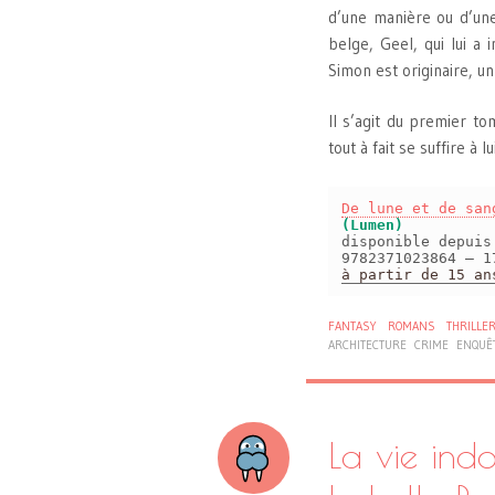
d’une manière ou d’une 
belge, Geel, qui lui a 
Simon est originaire, u
Il s’agit du premier to
tout à fait se suffire à 
De lune et de san
(Lumen)
disponible depui
9782371023864 – 1
à partir de 15 an
FANTASY
ROMANS
THRILLE
ARCHITECTURE
CRIME
ENQUÊ
La vie ind