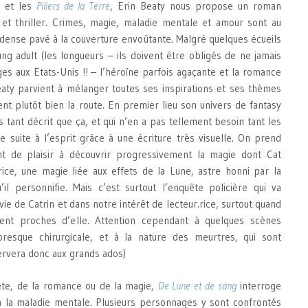
et les
Piliers de la Terre
, Erin Beaty nous propose un roman
y et thriller. Crimes, magie, maladie mentale et amour sont au
ense pavé à la couverture envoûtante. Malgré quelques écueils
ng adult (les longueurs – ils doivent être obligés de ne jamais
es aux Etats-Unis !! – l’héroïne parfois agaçante et la romance
eaty parvient à mélanger toutes ses inspirations et ses thèmes
ient plutôt bien la route. En premier lieu son univers de fantasy
s tant décrit que ça, et qui n’en a pas tellement besoin tant les
e suite à l’esprit grâce à une écriture très visuelle. On prend
 de plaisir à découvrir progressivement la magie dont Cat
ice, une magie liée aux effets de la Lune, astre honni par la
il personnifie. Mais c’est surtout l’enquête policière qui va
vie de Catrin et dans notre intérêt de lecteur.rice, surtout quand
ent proches d’elle. Attention cependant à quelques scènes
resque chirurgicale, et à la nature des meurtres, qui sont
éservera donc aux grands ados)
ête, de la romance ou de la magie,
De Lune et de sang
interroge
 à la maladie mentale. Plusieurs personnages y sont confrontés