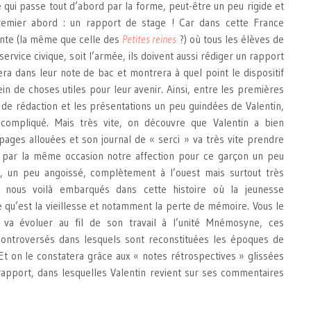
té qui passe tout d’abord par la forme, peut-être un peu rigide et
 premier abord : un rapport de stage ! Car dans cette France
ente (la même que celle des
Petites reines
?) où tous les élèves de
 service civique, soit l’armée, ils doivent aussi rédiger un rapport
ra dans leur note de bac et montrera à quel point le dispositif
ein de choses utiles pour leur avenir. Ainsi, entre les premières
 de rédaction et les présentations un peu guindées de Valentin,
compliqué. Mais très vite, on découvre que Valentin a bien
ages allouées et son journal de « serci » va très vite prendre
nt par la même occasion notre affection pour ce garçon un peu
e, un peu angoissé, complètement à l’ouest mais surtout très
t nous voilà embarqués dans cette histoire où la jeunesse
 qu’est la vieillesse et notamment la perte de mémoire. Vous le
 va évoluer au fil de son travail à l’unité Mnémosyne, ces
 controversés dans lesquels sont reconstituées les époques de
Et on le constatera grâce aux « notes rétrospectives » glissées
rapport, dans lesquelles Valentin revient sur ses commentaires