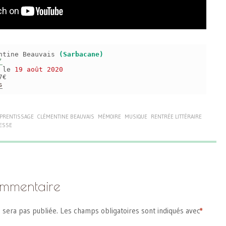
ntine Beauvais
(Sarbacane)
’
s le
19 août 2020
7€
s
PRENTISSAGE
CLÉMENTINE BEAUVAIS
MÉMOIRE
MUSIQUE
RENTRÉE LITTÉRAIRE
LESSE
ommentaire
 sera pas publiée.
Les champs obligatoires sont indiqués avec
*