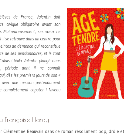
èves de France, Valentin doit
ice civique obligatoire avant son
e. Malheureusement, ses vœux ne
t il se retrouve dans un centre pour
eintes de démence qui reconstitue
e de ses pensionnaires, et le tout
alais ! Voilà Valentin plongé dans
, période dont il ne connaît
qui, dès les premiers jours de son «
e avec une mission prétendument
ire complètement capoter ! Niveau
u Françoise Hardy
ver Clémentine Beauvais dans ce roman résolument pop, drôle et