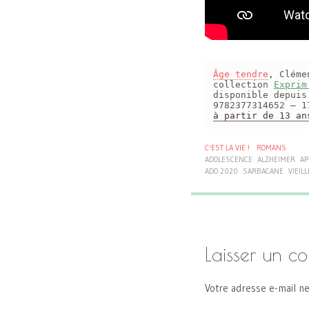
Âge tendre
, Cléme
collection
Exprim
disponible depui
9782377314652 – 1
à partir de 13 an
C'EST LA VIE !
ROMANS
ADOLESCENCE
ALZHEIMER
AP
ADO 2020
SARBACANE
VIEIL
Laisser un c
Votre adresse e-mail ne