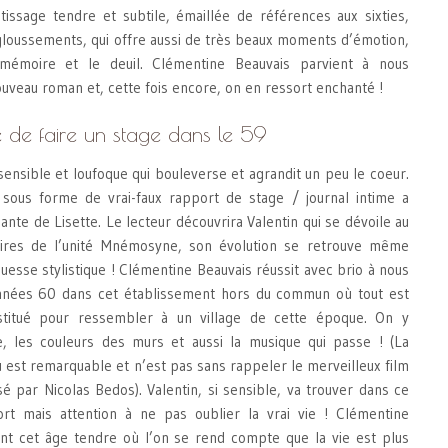
ssage tendre et subtile, émaillée de références aux sixties,
gloussements, qui offre aussi de très beaux moments d’émotion,
 mémoire et le deuil. Clémentine Beauvais parvient à nous
uveau roman et, cette fois encore, on en ressort enchanté !
e de faire un stage dans le 59
sensible et loufoque qui bouleverse et agrandit un peu le coeur.
sous forme de vrai-faux rapport de stage / journal intime a
iante de Lisette. Le lecteur découvrira Valentin qui se dévoile au
ires de l’unité Mnémosyne, son évolution se retrouve même
ouesse stylistique ! Clémentine Beauvais réussit avec brio à nous
nées 60 dans cet établissement hors du commun où tout est
stitué pour ressembler à un village de cette époque. On y
ie, les couleurs des murs et aussi la musique qui passe ! (La
eu est remarquable et n’est pas sans rappeler le merveilleux film
sé par Nicolas Bedos). Valentin, si sensible, va trouver dans ce
ort mais attention à ne pas oublier la vrai vie ! Clémentine
nt cet âge tendre où l’on se rend compte que la vie est plus