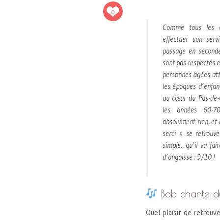
0
Comme tous les él
effectuer son serv
passage en second
sont pas respectés e
personnes âgées att
les époques d’enfanc
au cœur du Pas-de-C
les années 60-70
absolument rien, et 
serci » se retrouv
simple…qu’il va fa
d’angoisse : 9/10 !
Bob chante d
Quel plaisir de retrou