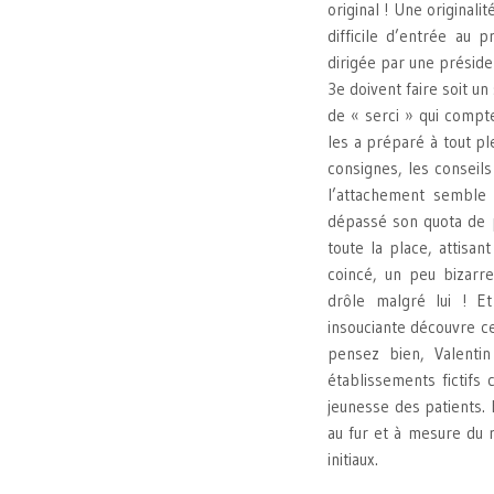
original ! Une originali
difficile d’entrée au
dirigée par une présid
3e doivent faire soit un
de « serci » qui compte
les a préparé à tout pl
consignes, les conseils
l’attachement semble 
dépassé son quota de p
toute la place, attisa
coincé, un peu bizarr
drôle malgré lui ! E
insouciante découvre ce
pensez bien, Valentin
établissements fictifs
jeunesse des patients. 
au fur et à mesure du 
initiaux.