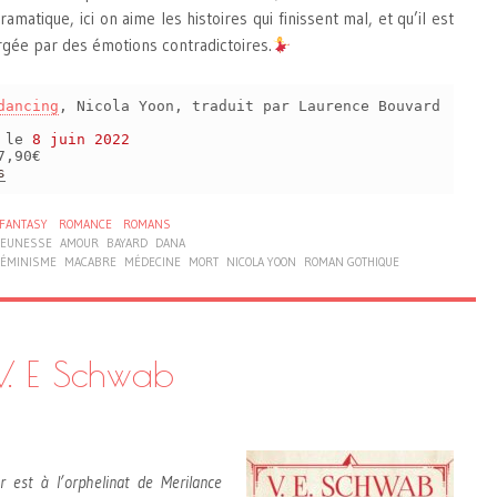
amatique, ici on aime les histoires qui finissent mal, et qu’il est
gée par des émotions contradictoires.
dancing
, Nicola Yoon, traduit par Laurence Bouvard
s le
8 juin 2022
7,90€
s
FANTASY
ROMANCE
ROMANS
 JEUNESSE
AMOUR
BAYARD
DANA
FÉMINISME
MACABRE
MÉDECINE
MORT
NICOLA YOON
ROMAN GOTHIQUE
V. E Schwab
or est à l’orphelinat de Merilance