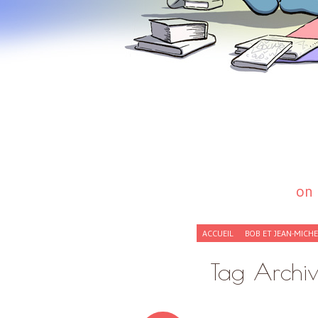
on 
SKIP
ACCUEIL
BOB ET JEAN-MICH
TO
CONTENT
Tag Archi