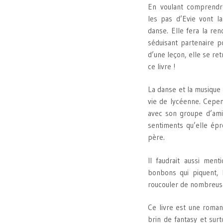
En voulant comprendre
les pas d’Evie vont l
danse. Elle fera la ren
séduisant partenaire p
d’une leçon, elle se re
ce livre !
La danse et la musique
vie de lycéenne. Cepen
avec son groupe d’amis
sentiments qu’elle ép
père.
Il faudrait aussi men
bonbons qui piquent, 
roucouler de nombreuse
Ce livre est une roma
brin de fantasy et sur