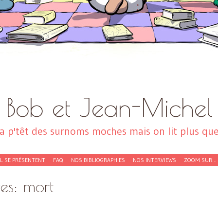
Bob et Jean-Michel
a p'têt des surnoms moches mais on lit plus que 
EL SE PRÉSENTENT
FAQ
NOS BIBLIOGRAPHIES
NOS INTERVIEWS
ZOOM SUR…
ves:
mort