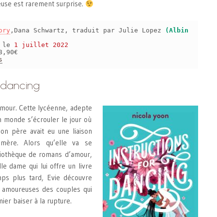
use est rarement surprise.
ory
,Dana Schwartz, traduit par Julie Lopez
(Albin
s le
1 juillet 2022
8,90€
s
r dancing
’amour. Cette lycéenne, adepte
 monde s’écrouler le jour où
on père avait eu une liaison
 mère. Alors qu’elle va se
liothèque de romans d’amour,
lle dame qui lui offre un livre
ps plus tard, Evie découvre
ie amoureuses des couples qui
er baiser à la rupture.