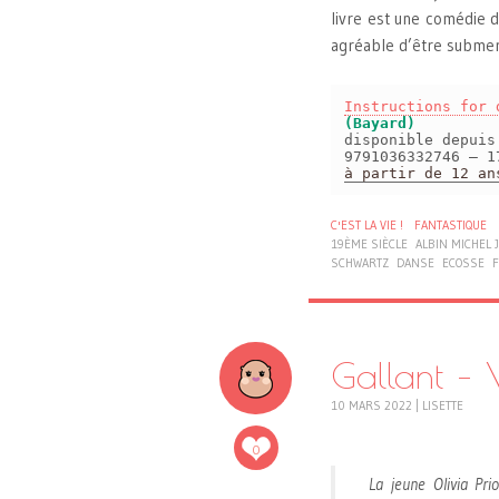
livre est une comédie dr
agréable d’être submer
Instructions for 
(Bayard)
disponible depui
9791036332746 – 1
à partir de 12 an
C'EST LA VIE !
FANTASTIQUE
19ÈME SIÈCLE
ALBIN MICHEL
SCHWARTZ
DANSE
ECOSSE
Gallant – 
10 MARS 2022
|
LISETTE
0
La jeune Olivia Pri