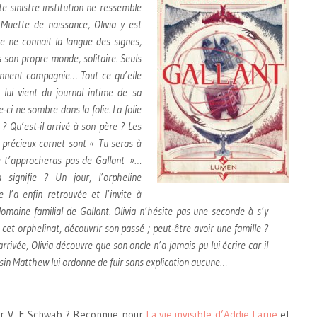
te sinistre institution ne ressemble
 Muette de naissance, Olivia y est
e ne connait la langue des signes,
s son propre monde, solitaire. Seuls
ennent compagnie… Tout ce qu’elle
e lui vient du journal intime de sa
-ci ne sombre dans la folie. La folie
 ? Qu’est-il arrivé à son père ? Les
 précieux carnet sont « Tu seras à
ne t’approcheras pas de Gallant »…
 signifie ? Un jour, l’orpheline
 l’a enfin retrouvée et l’invite à
domaine familial de Gallant. Olivia n’hésite pas une seconde à s’y
r cet orphelinat, découvrir son passé ; peut-être avoir une famille ?
rrivée, Olivia découvre que son oncle n’a jamais pu lui écrire car il
sin Matthew lui ordonne de fuir sans explication aucune…
ter V. E Schwab ? Reconnue pour
La vie invisible d’Addie Larue
et