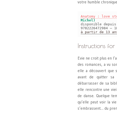
votre humble chronique
Anatomy : love st
Michel)
disponible depui
9782226472984 – 1
à partir de 13 an
Instructions fo
Evie ne croit plus en l
des romances, a vu son
elle a découvert que s
avant de quitter sa
débarrasser de sa bib
elle rencontre une viei
de danse. Quelque tem
qu’elle peut voir la v
s’embrassent… du premi