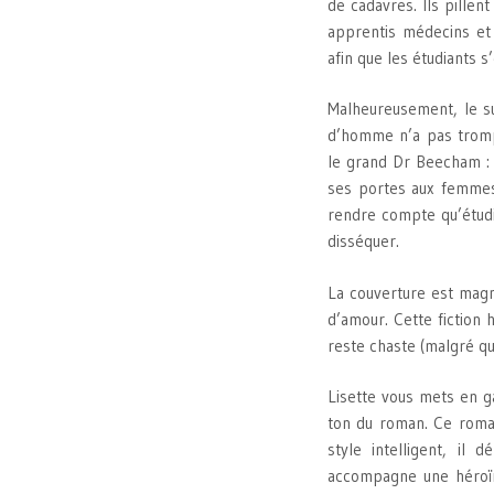
de cadavres. Ils pille
apprentis médecins et 
afin que les étudiants s
Malheureusement, le s
d’homme n’a pas tromp
le grand Dr Beecham : s
ses portes aux femmes.
rendre compte qu’étudie
disséquer.
La couverture est magn
d’amour. Cette fiction 
reste chaste (malgré qu
Lisette vous mets en ga
ton du roman. Ce roman
style intelligent, il
accompagne une héroïn