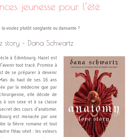
ces jeunesse pour l’été
la voulez plutôt sanglante ou dansante ?
e story – Dana Schwartz
ècle à Edimbourg. Hazel est
l’avenir tout tracé. Promise à
est de se préparer à devenir
Mais du haut de ses 16 ans
ssée par la médecine que par
chirurgienne, elle décide de
iés à son sexe et à sa classe
 secret des cours d’anatomie.
imbourg est menacée par une
ée la fièvre romaine et tout
utre fléau sévit : les voleurs