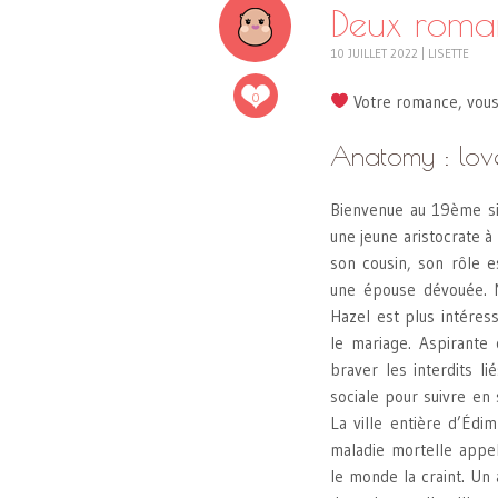
Deux roman
10 JUILLET 2022
|
LISETTE
0
Votre romance, vous 
Anatomy : lov
Bienvenue au 19ème si
une jeune aristocrate à 
son cousin, son rôle 
une épouse dévouée. 
Hazel est plus intére
le mariage. Aspirante 
braver les interdits l
sociale pour suivre en
La ville entière d’Éd
maladie mortelle appel
le monde la craint. Un a