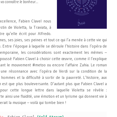
le va connaître le bonheur…
xcellence, Fabien Clavel nous
stin de Violetta, la Traviata, à
re qu’elle écrit pour Alfredo.
es, ses joies, ses peines et tout ce qui l’a menée à cette vie qui
. Entre l’époque à laquelle se déroule l’histoire dans l’opéra de
ntemporaine, les considérations sont exactement les mêmes –
 a poussé Fabien Clavel à choisir cette œuvre, comme il l’explique
uant le mouvement #metoo ou encore l’affaire Zahia. Le roman
s une résonnance avec l’opéra de Verdi sur la condition de la
ommes et la difficulté à sortir de la pauvreté. L’histoire, aux
n est que plus bouleversante. D’autant plus que Fabien Clavel a
n pour cette longue lettre dans laquelle Violetta se révèle :
te ainsi une fluidité, une émotion et un lyrisme qui donnent vie à
erait la musique – voilà qui tombe bien !
ta
, Fabien Clavel
(Gulf Stream)