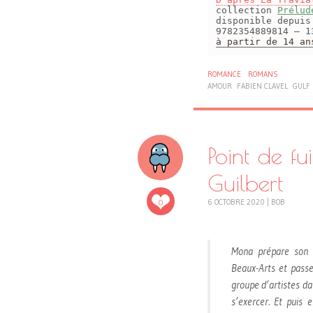
collection
Prélud
disponible depui
9782354889814 – 1
à partir de 14 an
ROMANCE
ROMANS
AMOUR
FABIEN CLAVEL
GULF
Point de f
Guilbert
0
6 OCTOBRE 2020
|
BOB
Mona prépare son c
Beaux-Arts et pass
groupe d’artistes da
s’exercer. Et puis 