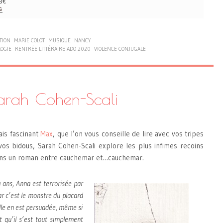
8€
s
TION
MARIE COLOT
MUSIQUE
NANCY
OGIE
RENTRÉE LITTÉRAIRE ADO 2020
VIOLENCE CONJUGALE
arah Cohen-Scali
is fascinant
Max
, que l’on vous conseille de lire avec vos tripes
os bidous, Sarah Cohen-Scali explore les plus infimes recoins
ans un roman entre cauchemar et…cauchemar.
q ans, Anna est terrorisée par
ar c’est le monstre du placard
elle en est persuadée, même si
t qu’il s’est tout simplement