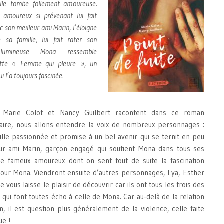
elle tombe follement amoureuse.
n amoureux si prévenant lui fait
c son meilleur ami Marin, l’éloigne
 sa famille, lui fait rater son
lumineuse Mona ressemble
ette « Femme qui pleure », un
i l’a toujours fascinée.
, Marie Colot et Nancy Guilbert racontent dans ce roman
faire, nous allons entendre la voix de nombreux personnages :
ille passionnée et promise à un bel avenir qui se ternit en peu
ur ami Marin, garçon engagé qui soutient Mona dans tous ses
ce fameux amoureux dont on sent tout de suite la fascination
pour Mona. Viendront ensuite d’autres personnages, Lya, Esther
 vous laisse le plaisir de découvrir car ils ont tous les trois des
 qui font toutes écho à celle de Mona. Car au-delà de la relation
, il est question plus généralement de la violence, celle faite
ue !