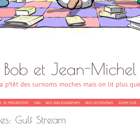
Bob et Jean-Michel
a p'têt des surnoms moches mais on lit plus que 
EL SE PRÉSENTENT
FAQ
NOS BIBLIOGRAPHIES
NOS INTERVIEWS
ZOOM SUR…
ves:
Gulf Stream