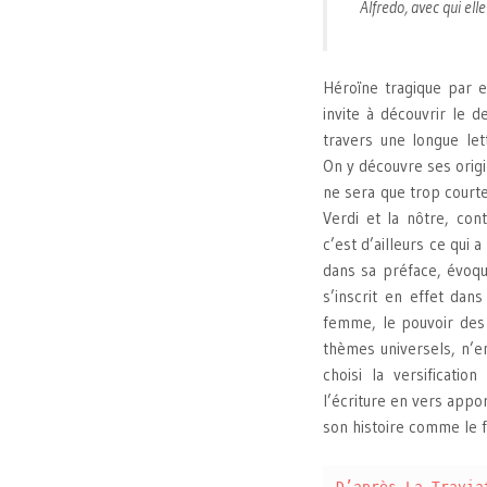
Alfredo, avec qui el
Héroïne tragique par e
invite à découvrir le de
travers une longue lett
On y découvre ses origin
ne sera que trop courte
Verdi et la nôtre, co
c’est d’ailleurs ce qui
dans sa préface, évoq
s’inscrit en effet dan
femme, le pouvoir des h
thèmes universels, n’e
choisi la versificatio
l’écriture en vers appor
son histoire comme le f
D’après La Travia