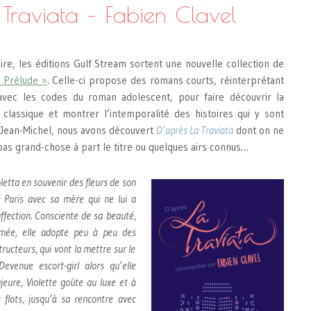
 Traviata – Fabien Clavel
aire, les éditions Gulf Stream sortent une nouvelle collection de
 Prélude »
. Celle-ci propose des romans courts, réinterprétant
vec les codes du roman adolescent, pour faire découvrir la
 classique et montrer l’intemporalité des histoires qui y sont
Jean-Michel, nous avons découvert
D’après La Traviata
dont on ne
pas grand-chose à part le titre ou quelques airs connus…
etta en souvenir des fleurs de son
 à Paris avec sa mère qui ne lui a
ffection. Consciente de sa beauté,
imée, elle adopte peu à peu des
ucteurs, qui vont la mettre sur le
evenue escort-girl alors qu’elle
ure, Violette goûte au luxe et à
à flots, jusqu’à sa rencontre avec