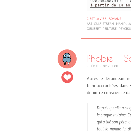
9782354887919 – 1
à partir de 14 an
C'EST LA VIE !
ROMANS
ART
GULF STREAM
MANIPULA
GUILBERT
PEINTURE
PSYCHOL
Phobie – S
9 FÉVRIER 2017
|
BOB
2
Après le dérangeant ma
bien accrochées dans v
de notre conscience d
Depuis qu’elle a cin
le croque-mitaine. C
qui a tué son père, 
tout le monde lui di