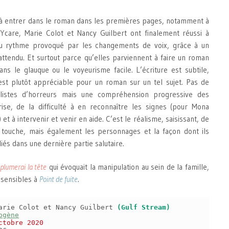
al à entrer dans le roman dans les premières pages, notamment à
Ycare, Marie Colot et Nancy Guilbert ont finalement réussi à
u rythme provoqué par les changements de voix, grâce à un
attendu. Et surtout parce qu’elles parviennent à faire un roman
ns le glauque ou le voyeurisme facile. L’écriture est subtile,
est plutôt appréciable pour un roman sur un tel sujet. Pas de
 listes d’horreurs mais une compréhension progressive des
se, de la difficulté à en reconnaître les signes (pour Mona
t à intervenir et venir en aide. C’est le réalisme, saisissant, de
s touche, mais également les personnages et la façon dont ils
 liés dans une dernière partie salutaire.
 plumerai la tête
qui évoquait la manipulation au sein de la famille,
 sensibles à
Point de fuite
.
arie Colot et Nancy Guilbert
(Gulf Stream)
ogène
ctobre 2020