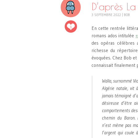
D’après La
3 SEPTEMBRE 2022
|
BOB
1
En cette rentrée littér
romans ados intitulée
«
des opéras célèbres a
richesse du répertoire
évoquées. Chez Bob et 
connaissait finalement 
Waïla, surnommé Viol
Algérie natale, vit
jamais témoigné d’a
désireuse d’être a
comportements destr
chemin du Baron. D
n’est même pas maje
l’argent qui coule 