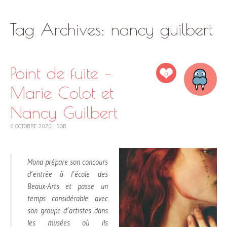
SKIP
Tag Archives:
nancy guilbert
TO
CONTENT
Point de fuite –
0
Marie Colot et
Nancy Guilbert
6 OCTOBRE 2020
|
BOB
Mona prépare son concours
d’entrée à l’école des
Beaux-Arts et passe un
temps considérable avec
son groupe d’artistes dans
les musées où ils