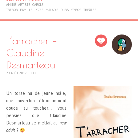
AMITIÉ
ARTISTE
CAROLE
TRÉBOR
FAMILLE
LYCÉE
MALADIE
OURS
SYROS
THÉÂTRE
T’arracher –
1
Claudine
Desmarteau
29 AOÛT 2017
|
BOB
Un torse nu de jeune mâle,
une couverture étonnamment
douce au toucher… vous
pensiez que Claudine
Desmarteau se mettait au
new
adult
?