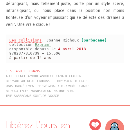
dérangeant, mais tellement juste, porté par un style acéré,
intransigeant, qui nous place dans la position non moins
honteuse d’un voyeur impuissant qui se délecte des drames à
venir. Une vraie claque !
Les collisions
, Joanne Richoux
(Sarbacane)
collection
Exprim’
disponible depuis le
4 avril 2018
9782377310739 – 15,50€
à partir de 14 ans
C'EST LA VIE !
ROMANS
ADOLESCENCE
AMOUR
ANOREXIE
CANADA
CLAUDINE
DESMARTEAU
DEUIL
ÉDITIONS THIERRY MAGNIER
ETATS-
UNIS
HARCÈLEMENT
HERVÉ GIRAUD
JEUX VIDÉO
JOANNE
RICHOUX
LYCÉE
MANIPULATION
NATURE
ROAD
TRIP
SARBACANE
SOLITUDE
VOYAGE
Libérez l’ours en
5