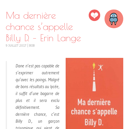
Ma dernière
0
chance s’appelle
Billy D. – Erin Lange
9 JUILLET 2017
|
BOB
Dane n’est pas capable de
s’exprimer autrement
qu’avec les poings. Malgré
de bons résultats au lycée,
il suffit d’une bagarre de
plus et il sera exclu
définitivement. Sa
dernière chance, c’est
Billy D., un garçon
trisomique qui vient de