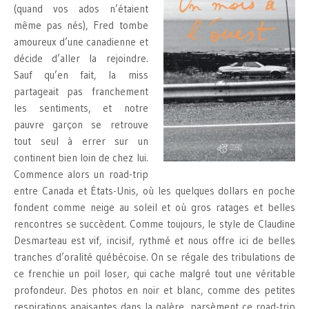
(quand vos ados n’étaient
même pas nés), Fred tombe
amoureux d’une canadienne et
décide d’aller la rejoindre.
Sauf qu’en fait, la miss
partageait pas franchement
les sentiments, et notre
pauvre garçon se retrouve
tout seul à errer sur un
continent bien loin de chez lui.
Commence alors un road-trip
entre Canada et États-Unis, où les quelques dollars en poche
fondent comme neige au soleil et où gros ratages et belles
rencontres se succèdent. Comme toujours, le style de Claudine
Desmarteau est vif, incisif, rythmé et nous offre ici de belles
tranches d’oralité québécoise. On se régale des tribulations de
ce frenchie un poil loser, qui cache malgré tout une véritable
profondeur. Des photos en noir et blanc, comme des petites
respirations apaisantes dans la galère, parsèment ce road-trip