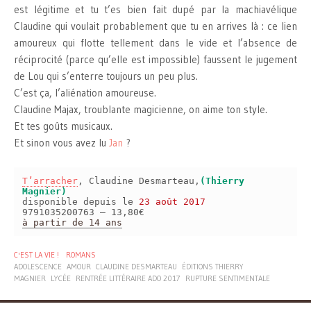
est légitime et tu t’es bien fait dupé par la machiavélique
Claudine qui voulait probablement que tu en arrives là : ce lien
amoureux qui flotte tellement dans le vide et l’absence de
réciprocité (parce qu’elle est impossible) faussent le jugement
de Lou qui s’enterre toujours un peu plus.
C’est ça, l’aliénation amoureuse.
Claudine Majax, troublante magicienne, on aime ton style.
Et tes goûts musicaux.
Et sinon vous avez lu
Jan
?
T’arracher
, Claudine Desmarteau,
(Thierry
Magnier)
disponible depuis le
23 août 2017
9791035200763 – 13,80€
à partir de 14 ans
C'EST LA VIE !
ROMANS
ADOLESCENCE
AMOUR
CLAUDINE DESMARTEAU
ÉDITIONS THIERRY
MAGNIER
LYCÉE
RENTRÉE LITTÉRAIRE ADO 2017
RUPTURE SENTIMENTALE