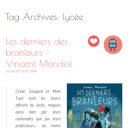
SKIP
Tag Archives:
lycée
TO
CONTENT
Les derniers des
1
branleurs –
Vincent Mondiot
26 JUILLET 2020
|
BOB
Chloé, Gaspard et Minh
Tuan sont les losers
officiels du lycée, moqués
aussi bien par leurs
camarades que par leurs
professeurs… du moins