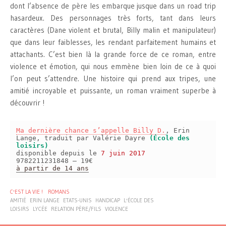
dont l’absence de père les embarque jusque dans un road trip
hasardeux. Des personnages très forts, tant dans leurs
caractères (Dane violent et brutal, Billy malin et manipulateur)
que dans leur faiblesses, les rendant parfaitement humains et
attachants. C’est bien là la grande force de ce roman, entre
violence et émotion, qui nous emmène bien loin de ce à quoi
l’on peut s’attendre. Une histoire qui prend aux tripes, une
amitié incroyable et puissante, un roman vraiment superbe à
découvrir !
Ma dernière chance s’appelle Billy D.
, Erin
Lange, traduit par Valérie Dayre
(École des
loisirs)
disponible depuis le
7 juin 2017
9782211231848 – 19€
à partir de 14 ans
C'EST LA VIE !
ROMANS
AMITIÉ
ERIN LANGE
ETATS-UNIS
HANDICAP
L'ÉCOLE DES
LOISIRS
LYCÉE
RELATION PÈRE/FILS
VIOLENCE