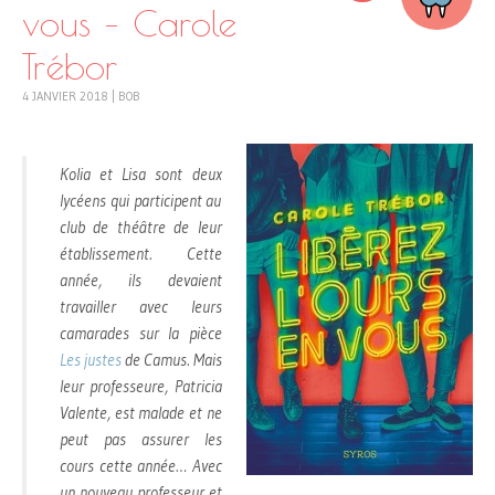
vous – Carole
Trébor
4 JANVIER 2018
|
BOB
Kolia et Lisa sont deux
lycéens qui participent au
club de théâtre de leur
établissement. Cette
année, ils devaient
travailler avec leurs
camarades sur la pièce
Les justes
de Camus. Mais
leur professeure, Patricia
Valente, est malade et ne
peut pas assurer les
cours cette année… Avec
un nouveau professeur et