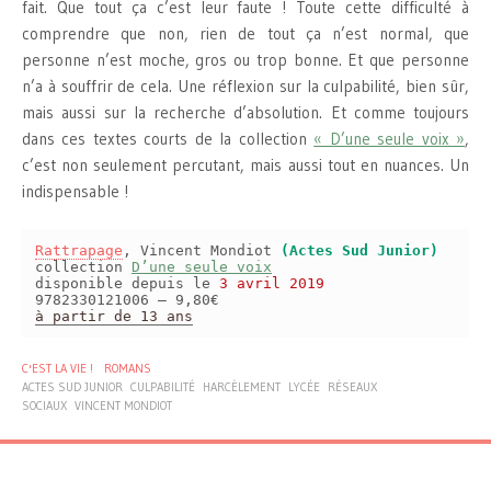
fait. Que tout ça c’est leur faute ! Toute cette difficulté à
comprendre que non, rien de tout ça n’est normal, que
personne n’est moche, gros ou trop bonne. Et que personne
n’a à souffrir de cela. Une réflexion sur la culpabilité, bien sûr,
mais aussi sur la recherche d’absolution. Et comme toujours
dans ces textes courts de la collection
« D’une seule voix »
,
c’est non seulement percutant, mais aussi tout en nuances. Un
indispensable !
Rattrapage
, Vincent Mondiot
(Actes Sud Junior)
collection
D’une seule voix
disponible depuis le
3 avril 2019
9782330121006 – 9,80€
à partir de 13 ans
C'EST LA VIE !
ROMANS
ACTES SUD JUNIOR
CULPABILITÉ
HARCÈLEMENT
LYCÉE
RÉSEAUX
SOCIAUX
VINCENT MONDIOT