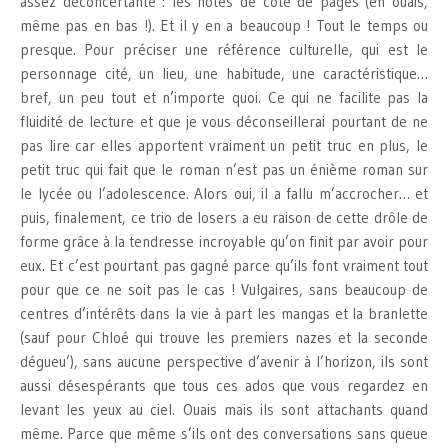
assez déconcertante : les notes de côté de pages (eh ouais,
même pas en bas !). Et il y en a beaucoup ! Tout le temps ou
presque. Pour préciser une référence culturelle, qui est le
personnage cité, un lieu, une habitude, une caractéristique…
bref, un peu tout et n’importe quoi. Ce qui ne facilite pas la
fluidité de lecture et que je vous déconseillerai pourtant de ne
pas lire car elles apportent vraiment un petit truc en plus, le
petit truc qui fait que le roman n’est pas un énième roman sur
le lycée ou l’adolescence. Alors oui, il a fallu m’accrocher… et
puis, finalement, ce trio de losers a eu raison de cette drôle de
forme grâce à la tendresse incroyable qu’on finit par avoir pour
eux. Et c’est pourtant pas gagné parce qu’ils font vraiment tout
pour que ce ne soit pas le cas ! Vulgaires, sans beaucoup de
centres d’intérêts dans la vie à part les mangas et la branlette
(sauf pour Chloé qui trouve les premiers nazes et la seconde
dégueu’), sans aucune perspective d’avenir à l’horizon, ils sont
aussi désespérants que tous ces ados que vous regardez en
levant les yeux au ciel. Ouais mais ils sont attachants quand
même. Parce que même s’ils ont des conversations sans queue