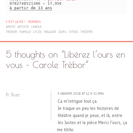
9782748521306 – 17,95€
à partir de 13 ans
C'EST LA VIE !
ROMANS
AMITIÉ
ARTISTE
CAROLE
TRÉBOR
FAMILLE
LYCÉE
MALADIE
OURS
SYROS
THÉÂTRE
5 thoughts on “
Libérez l’ours en
vous – Carole Trébor
”
5 JANVIER 2018 AT 12 H 11 MIN
Pr River
Ca m’intrigue tout ça.
Je traque un peu les histoires de
théâtre quand je peux, et là, entre
les Justes et la pièce Merci l’ours, ça
me titille.