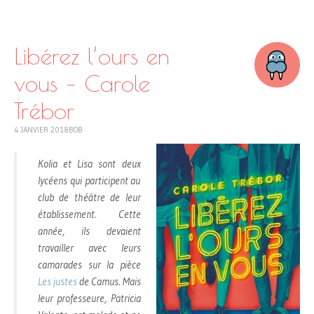
SKIP
TO
CONTENT
Libérez l’ours en
vous – Carole
Trébor
4 JANVIER 2018
BOB
Kolia et Lisa sont deux
lycéens qui participent au
club de théâtre de leur
établissement. Cette
année, ils devaient
travailler avec leurs
camarades sur la pièce
Les justes
de Camus. Mais
leur professeure, Patricia