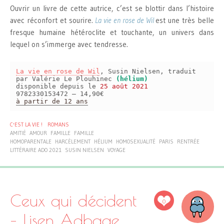
Ouvrir un livre de cette autrice, c’est se blottir dans l’histoire
avec réconfort et sourire.
La vie en rose de Wil
est une très belle
fresque humaine hétéroclite et touchante, un univers dans
lequel on s’immerge avec tendresse.
La vie en rose de Wil
, Susin Nielsen, traduit
par Valérie Le Plouhinec
(hélium)
disponible depuis le
25 août 2021
9782330153472 – 14,90€
à partir de 12 ans
C'EST LA VIE !
ROMANS
AMITIÉ
AMOUR
FAMILLE
FAMILLE
HOMOPARENTALE
HARCÈLEMENT
HÉLIUM
HOMOSEXUALITÉ
PARIS
RENTRÉE
LITTÉRAIRE ADO 2021
SUSIN NIELSEN
VOYAGE
Ceux qui décident
0
– Lisen Adbage