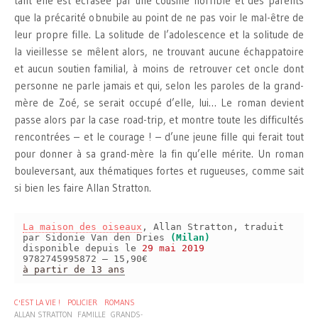
tant elle est écrasée par une cousine horrible et des parents
que la précarité obnubile au point de ne pas voir le mal-être de
leur propre fille. La solitude de l’adolescence et la solitude de
la vieillesse se mêlent alors, ne trouvant aucune échappatoire
et aucun soutien familial, à moins de retrouver cet oncle dont
personne ne parle jamais et qui, selon les paroles de la grand-
mère de Zoé, se serait occupé d’elle, lui… Le roman devient
passe alors par la case road-trip, et montre toute les difficultés
rencontrées – et le courage ! – d’une jeune fille qui ferait tout
pour donner à sa grand-mère la fin qu’elle mérite. Un roman
bouleversant, aux thématiques fortes et rugueuses, comme sait
si bien les faire Allan Stratton.
La maison des oiseaux
, Allan Stratton, traduit
par Sidonie Van den Dries
(Milan)
disponible depuis le
29 mai 2019
9782745995872 – 15,90€
à partir de 13 ans
C'EST LA VIE !
POLICIER
ROMANS
ALLAN STRATTON
FAMILLE
GRANDS-