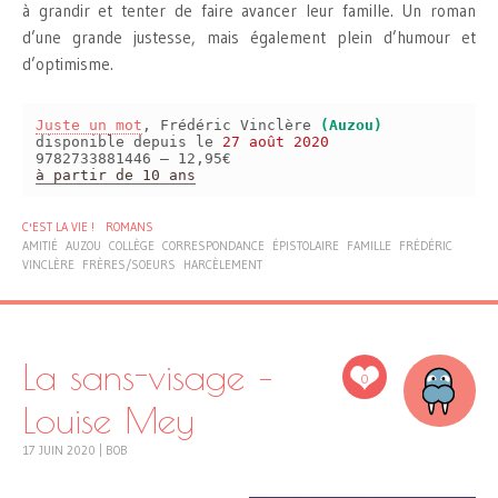
à grandir et tenter de faire avancer leur famille. Un roman
d’une grande justesse, mais également plein d’humour et
d’optimisme.
Juste un mot
, Frédéric Vinclère
(Auzou)
disponible depuis le
27 août 2020
9782733881446 – 12,95€
à partir de 10 ans
C'EST LA VIE !
ROMANS
AMITIÉ
AUZOU
COLLÈGE
CORRESPONDANCE
ÉPISTOLAIRE
FAMILLE
FRÉDÉRIC
VINCLÈRE
FRÈRES/SOEURS
HARCÈLEMENT
La sans-visage –
0
Louise Mey
17 JUIN 2020
|
BOB