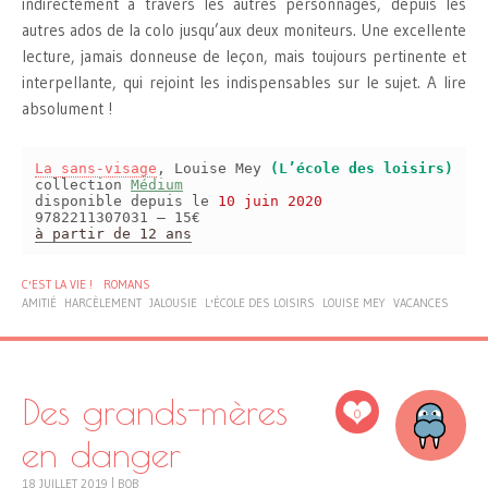
indirectement à travers les autres personnages, depuis les
autres ados de la colo jusqu’aux deux moniteurs. Une excellente
lecture, jamais donneuse de leçon, mais toujours pertinente et
interpellante, qui rejoint les indispensables sur le sujet. A lire
absolument !
La sans-visage
, Louise Mey
(L’école des loisirs)
collection
Médium
disponible depuis le
10 juin 2020
9782211307031 – 15€
à partir de 12 ans
C'EST LA VIE !
ROMANS
AMITIÉ
HARCÈLEMENT
JALOUSIE
L'ÉCOLE DES LOISIRS
LOUISE MEY
VACANCES
Des grands-mères
0
en danger
18 JUILLET 2019
|
BOB