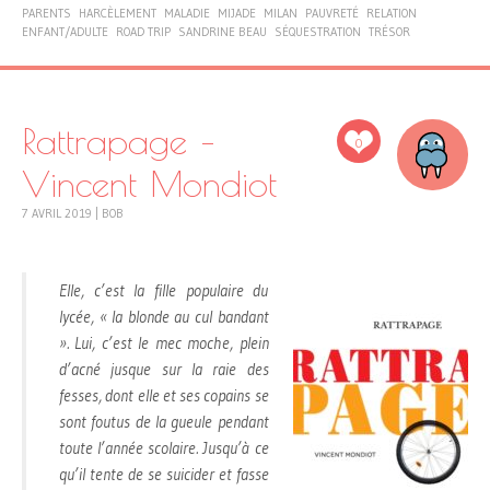
PARENTS
HARCÈLEMENT
MALADIE
MIJADE
MILAN
PAUVRETÉ
RELATION
ENFANT/ADULTE
ROAD TRIP
SANDRINE BEAU
SÉQUESTRATION
TRÉSOR
Rattrapage –
0
Vincent Mondiot
7 AVRIL 2019
|
BOB
Elle, c’est la fille populaire du
lycée, « la blonde au cul bandant
». Lui, c’est le mec moche, plein
d’acné jusque sur la raie des
fesses, dont elle et ses copains se
sont foutus de la gueule pendant
toute l’année scolaire. Jusqu’à ce
qu’il tente de se suicider et fasse