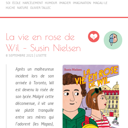
SOI
ÉCOLE
HARCÈLEMENT
HUMOUR
IMAGIER
IMAGINATION
MAGALI LE
HUCHE
NATURE
OLIVIER TALLEC
La vie en rose de
0
Wil – Susin Nielsen
8 SEPTEMBRE 2021
|
LISETTE
Après un malheureux
incident lors de son
arrivée à Toronto, Wil
est devenu la risée de
son lycée. Malgré cette
déconvenue, il vit une
vie plutôt tranquille
entre ses mères qui
l’adorent (les Mapas),