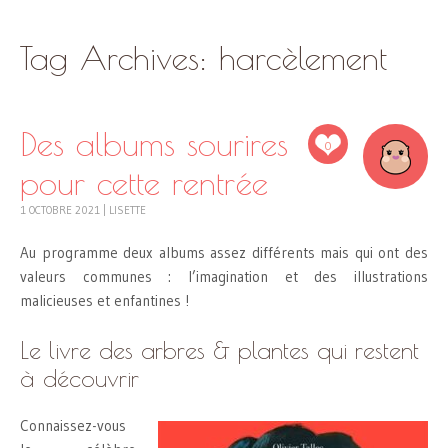
SKIP
Tag Archives:
harcèlement
TO
CONTENT
Des albums sourires
0
pour cette rentrée
1 OCTOBRE 2021
|
LISETTE
Au programme deux albums assez différents mais qui ont des
valeurs communes : l’imagination et des illustrations
malicieuses et enfantines !
Le livre des arbres & plantes qui restent
à découvrir
Connaissez-vous