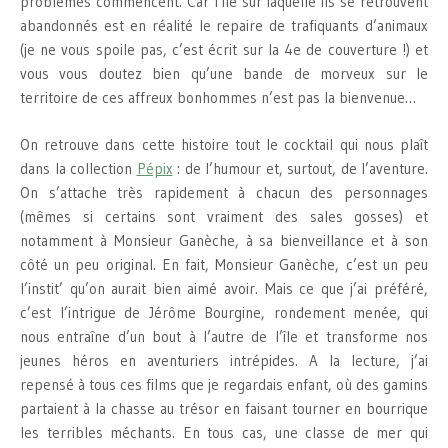
problèmes commencent. Car l’île sur laquelle ils se retrouvent
abandonnés est en réalité le repaire de trafiquants d’animaux
(je ne vous spoile pas, c’est écrit sur la 4e de couverture !) et
vous vous doutez bien qu’une bande de morveux sur le
territoire de ces affreux bonhommes n’est pas la bienvenue…
On retrouve dans cette histoire tout le cocktail qui nous plaît
dans la collection
Pépix
: de l’humour et, surtout, de l’aventure.
On s’attache très rapidement à chacun des personnages
(mêmes si certains sont vraiment des sales gosses) et
notamment à Monsieur Ganèche, à sa bienveillance et à son
côté un peu original. En fait, Monsieur Ganèche, c’est un peu
l’instit’ qu’on aurait bien aimé avoir. Mais ce que j’ai préféré,
c’est l’intrigue de Jérôme Bourgine, rondement menée, qui
nous entraîne d’un bout à l’autre de l’île et transforme nos
jeunes héros en aventuriers intrépides. A la lecture, j’ai
repensé à tous ces films que je regardais enfant, où des gamins
partaient à la chasse au trésor en faisant tourner en bourrique
les terribles méchants. En tous cas, une classe de mer qui