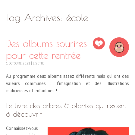
SKIP
Tag Archives:
école
TO
CONTENT
Des albums sourires
0
pour cette rentrée
1 OCTOBRE 2021
|
LISETTE
Au programme deux albums assez différents mais qui ont des
valeurs communes : l’imagination et des illustrations
malicieuses et enfantines !
Le livre des arbres & plantes qui restent
à découvrir
Connaissez-vous