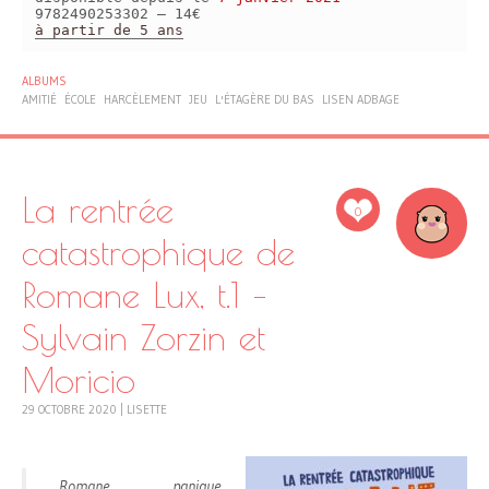
9782490253302 – 14€
à partir de 5 ans
ALBUMS
AMITIÉ
ÉCOLE
HARCÈLEMENT
JEU
L'ÉTAGÈRE DU BAS
LISEN ADBAGE
La rentrée
0
catastrophique de
Romane Lux, t.1 –
Sylvain Zorzin et
Moricio
29 OCTOBRE 2020
|
LISETTE
Romane panique