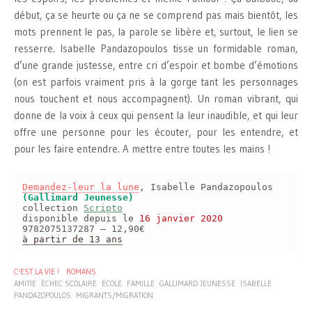
début, ça se heurte ou ça ne se comprend pas mais bientôt, les
mots prennent le pas, la parole se libère et, surtout, le lien se
resserre. Isabelle Pandazopoulos tisse un formidable roman,
d’une grande justesse, entre cri d’espoir et bombe d’émotions
(on est parfois vraiment pris à la gorge tant les personnages
nous touchent et nous accompagnent). Un roman vibrant, qui
donne de la voix à ceux qui pensent la leur inaudible, et qui leur
offre une personne pour les écouter, pour les entendre, et
pour les faire entendre. A mettre entre toutes les mains !
Demandez-leur la lune
, Isabelle Pandazopoulos
(Gallimard Jeunesse)
collection
Scripto
disponible depuis le
16 janvier 2020
9782075137287 – 12,90€
à partir de 13 ans
C'EST LA VIE !
ROMANS
AMITIÉ
ÉCHEC SCOLAIRE
ÉCOLE
FAMILLE
GALLIMARD JEUNESSE
ISABELLE
PANDAZOPOULOS
MIGRANTS/MIGRATION