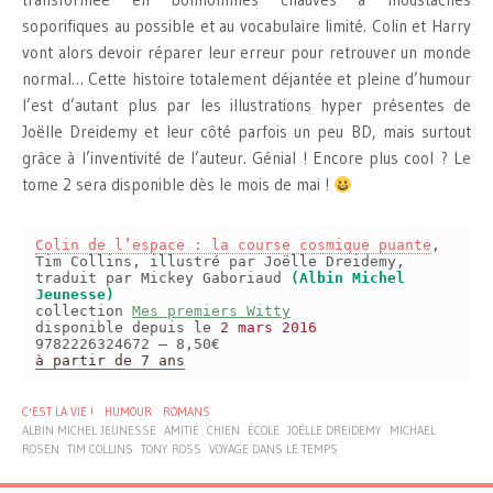
soporifiques au possible et au vocabulaire limité. Colin et Harry
vont alors devoir réparer leur erreur pour retrouver un monde
normal… Cette histoire totalement déjantée et pleine d’humour
l’est d’autant plus par les illustrations hyper présentes de
Joëlle Dreidemy et leur côté parfois un peu BD, mais surtout
grâce à l’inventivité de l’auteur. Génial ! Encore plus cool ? Le
tome 2 sera disponible dès le mois de mai !
Colin de l’espace : la course cosmique puante
,
Tim Collins, illustré par Joëlle Dreidemy,
traduit par Mickey Gaboriaud
(Albin Michel
Jeunesse)
collection
Mes premiers Witty
disponible depuis le
2 mars 2016
9782226324672 – 8,50€
à partir de 7 ans
C'EST LA VIE !
HUMOUR
ROMANS
ALBIN MICHEL JEUNESSE
AMITIÉ
CHIEN
ÉCOLE
JOËLLE DREIDEMY
MICHAEL
ROSEN
TIM COLLINS
TONY ROSS
VOYAGE DANS LE TEMPS