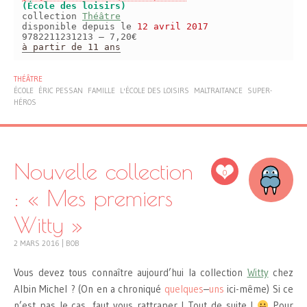
(École des loisirs)
collection
Théâtre
disponible depuis le
12 avril 2017
9782211231213 – 7,20€
à partir de 11 ans
THÉÂTRE
ÉCOLE
ÉRIC PESSAN
FAMILLE
L'ÉCOLE DES LOISIRS
MALTRAITANCE
SUPER-
HÉROS
Nouvelle collection
0
: « Mes premiers
Witty »
2 MARS 2016
|
BOB
Vous devez tous connaître aujourd’hui la collection
Witty
chez
Albin Michel ? (On en a chroniqué
quelques
–
uns
ici-même) Si ce
n’est pas le cas, faut vous rattraper ! Tout de suite !
Pour