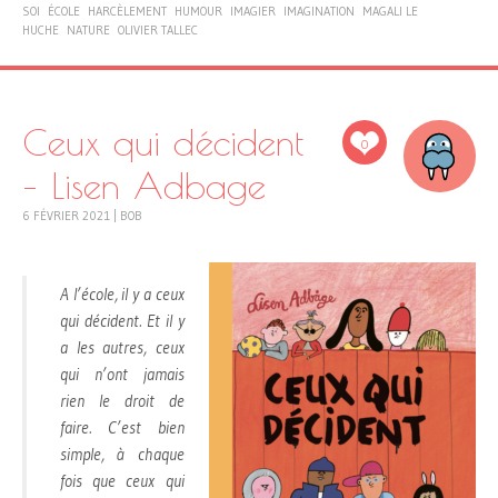
SOI
ÉCOLE
HARCÈLEMENT
HUMOUR
IMAGIER
IMAGINATION
MAGALI LE
HUCHE
NATURE
OLIVIER TALLEC
Ceux qui décident
0
– Lisen Adbage
6 FÉVRIER 2021
|
BOB
A l’école, il y a ceux
qui décident. Et il y
a les autres, ceux
qui n’ont jamais
rien le droit de
faire. C’est bien
simple, à chaque
fois que ceux qui