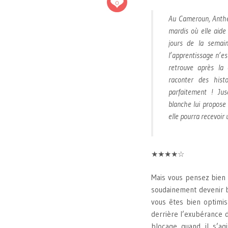
0
Au Cameroun, Anthé
mardis où elle aid
jours de la semain
l’apprentissage n’es
retrouve après la 
raconter des histo
parfaitement ! Ju
blanche lui propose
elle pourra recevoir
★★★★☆
Mais vous pensez bien q
soudainement devenir br
vous êtes bien optimis
derrière l’exubérance d
blocage quand il s’ag