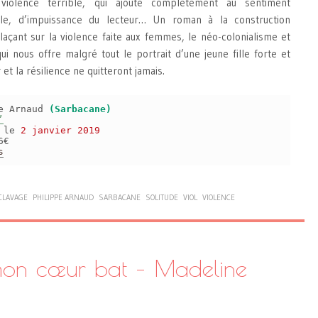
iolence terrible, qui ajoute complètement au sentiment
able, d’impuissance du lecteur… Un roman à la construction
laçant sur la violence faite aux femmes, le néo-colonialisme et
i nous offre malgré tout le portrait d’une jeune fille forte et
et la résilience ne quitteront jamais.
pe Arnaud
(Sarbacane)
’
s le
2 janvier 2019
6€
s
CLAVAGE
PHILIPPE ARNAUD
SARBACANE
SOLITUDE
VIOL
VIOLENCE
mon cœur bat – Madeline