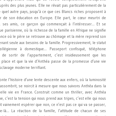
près des plus jeunes. Elle ne rêvait pas particulièrement de la
 quel autre pays, jusqu’à ce que ces Blancs riches proposent à
er de son éducation en Europe. Elle part, le cœur meurtri de
l, ses amis, ce garçon qui commençait à l’intéresser… Et se
ue parisienne, où la richesse de la famille en Afrique ne signifie
rance où le père se retrouve au chômage et la mère reprend son
venant seule aux besoins de la famille. Progressivement, le statut
ollégienne à domestique… Passeport confisqué, téléphone
ité de sortir de l’appartement, c’est insidieusement que les
 place et que la vie d’Anthéa passe de la promesse d’une vie
esclavage moderne terrifiant.
nte l’histoire d’une lente descente aux enfers, où la luminosité
’assombrit, se noircit à mesure que nous suivons Anthéa dans la
elle vie en France. Construit comme un thriller, avec Anthéa
, c’est la tension qui nous prend aux tripes, c’est elle qui nous
fait vainement espérer que non, ce n’est pas ce qui va se passer,
e-là… La réaction de la famille, l’attitude de chacun de ses