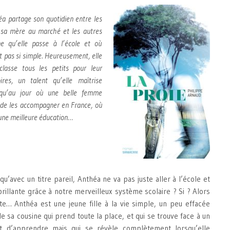
a partage son quotidien entre les
e sa mère au marché et les autres
e qu’elle passe à l’école et où
t pas si simple. Heureusement, elle
classe tous les petits pour leur
ires, un talent qu’elle maîtrise
squ’au jour où une belle femme
 de les accompagner en France, où
 une meilleure éducation…
u’avec un titre pareil, Anthéa ne va pas juste aller à l’école et
illante grâce à notre merveilleux système scolaire ? Si ? Alors
te… Anthéa est une jeune fille à la vie simple, un peu effacée
e sa cousine qui prend toute la place, et qui se trouve face à un
it d’apprendre mais qui se révèle complètement lorsqu’elle