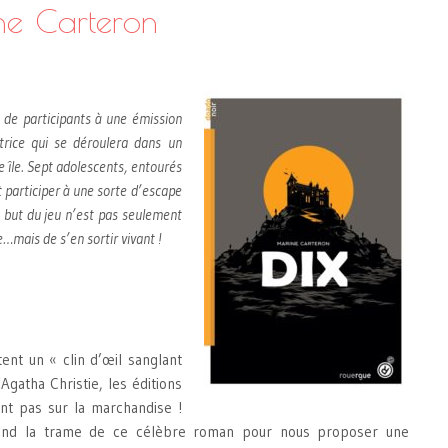
ne Carteron
e de participants à une émission
atrice qui se déroulera dans un
 île. Sept adolescents, entourés
t participer à une sorte d’escape
e but du jeu n’est pas seulement
…mais de s’en sortir vivant !
ent un « clin d’œil sanglant
Agatha Christie, les éditions
t pas sur la marchandise !
end la trame de ce célèbre roman pour nous proposer une