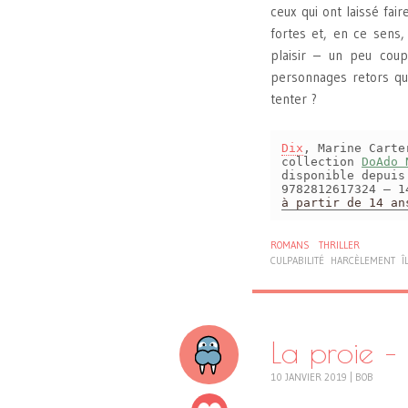
ceux qui ont laissé fai
fortes et, en ce sens,
plaisir – un peu cou
personnages retors que
tenter ?
Dix
, Marine Cart
collection
DoAdo 
disponible depui
9782812617324 – 1
à partir de 14 an
ROMANS
THRILLER
CULPABILITÉ
HARCÈLEMENT
Î
La proie –
10 JANVIER 2019
|
BOB