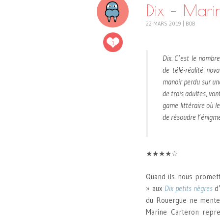
Dix – Mari
22 MARS 2019
|
BOB
1
Dix. C’est le nombr
de télé-réalité nov
manoir perdu sur une
de trois adultes, von
game littéraire où l
de résoudre l’énigme
★★★★☆
Quand ils nous promett
» aux
Dix petits nègres
d’
du Rouergue ne menten
Marine Carteron repr