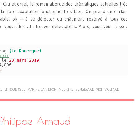
re. Cru et cruel, le roman aborde des thématiques actuelles très
 la libre adaptation fonctionne très bien. On prend un certain
pable, ok – à se délecter du châtiment réservé à tous ces
 vous allez vite trouver détestables. Alors, vous vous laissez
eron
(Le Rouergue)
Noir
s le
20 mars 2019
4,80€
s
LE
LE ROUERGUE
MARINE CARTERON
MEURTRE
VENGEANCE
VIOL
VIOLENCE
 Philippe Arnaud