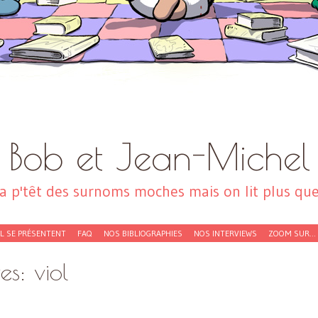
Bob et Jean-Michel
a p'têt des surnoms moches mais on lit plus que 
EL SE PRÉSENTENT
FAQ
NOS BIBLIOGRAPHIES
NOS INTERVIEWS
ZOOM SUR…
ves:
viol