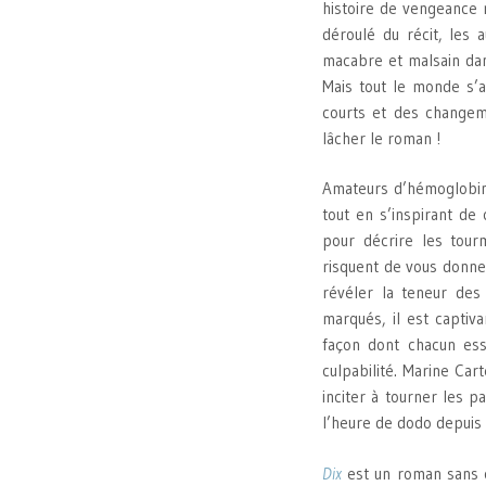
histoire de vengeance 
déroulé du récit, les a
macabre et malsain dan
Mais tout le monde s’a
courts et des changem
lâcher le roman !
Amateurs d’hémoglobine
tout en s’inspirant de
pour décrire les tour
risquent de vous donner
révéler la teneur des
marqués, il est captiv
façon dont chacun es
culpabilité. Marine Car
inciter à tourner les p
l’heure de dodo depuis 
Dix
est un roman sans c