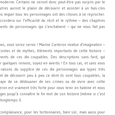
moderne. Certains ne seront donc peut-être pas surpris par le
utres auront le plaisir de découvrir et assister à un huis-clos
s lequel tous les personnages ont des choses à se reprocher.
ccordera sur l’efficacité du récit et le rythme – des chapitres
ents de personnages qui s’enchaînent – qui ne nous fait pas
s, vous serez servis ! Marine Carteron rivalise d’imagination –
 contes et de mythes, éléments importants de cette histoire –
ments de ces dix coupables. Des descriptions sans fard, qui
 quelques renvois, soyez-en avertis ! En tous cas, et sans vous
 raisons du supplice de ces dix personnages aux types très
ant de découvrir peu à peu ce dont ils sont tous coupables, la
saye de se dédouaner de ses crimes ou de vivre avec cette
teron est vraiment très forte pour nous tenir en haleine et nous
ages jusqu’à connaître le fin mot de son histoire (même si c’est
longtemps !).
omplaisance, pour les tortionnaires, bien sûr, mais aussi pour