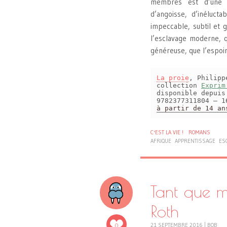
membres est d’une v
d’angoisse, d’inéluct
impeccable, subtil et g
l’esclavage moderne, qu
généreuse, que l’espoir 
La proie
, Philip
collection
Exprim
disponible depui
9782377311804 – 1
à partir de 14 an
C'EST LA VIE !
ROMANS
AFRIQUE
APPRENTISSAGE
ES
Tant que 
Roth
0
21 SEPTEMBRE 2016
|
BOB