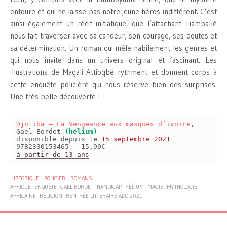
entoure et qui ne laisse pas notre jeune héros indifférent. C’est
ainsi également un récit initiatique, que l’attachant Tiamballé
nous fait traverser avec sa candeur, son courage, ses doutes et
sa détermination. Un roman qui mêle habilement les genres et
qui nous invite dans un univers original et fascinant. Les
illustrations de Magali Attiogbé rythment et donnent corps à
cette enquête policière qui nous réserve bien des surprises.
Une très belle découverte !
Djoliba – La Vengeance aux masques d’ivoire
,
Gaël Bordet
(hélium)
disponible depuis le
15 septembre 2021
9782330153465 – 15,90€
à partir de 13 ans
HISTORIQUE
POLICIER
ROMANS
AFRIQUE
ENQUÊTE
GAËL BORDET
HANDICAP
HÉLIUM
MAGIE
MYTHOLOGIE
AFRICAINE
RELIGION
RENTRÉE LITTÉRAIRE ADO 2021