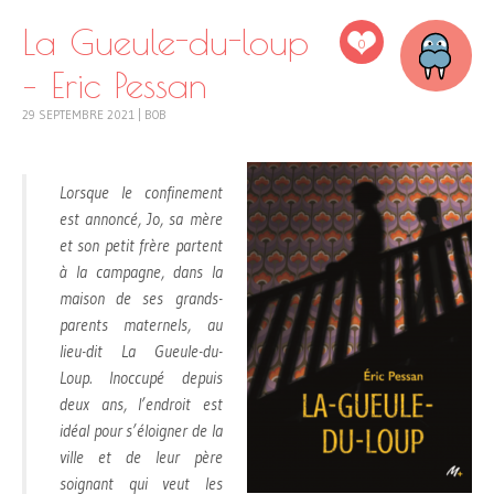
La Gueule-du-loup
0
– Eric Pessan
29 SEPTEMBRE 2021
|
BOB
Lorsque le confinement
est annoncé, Jo, sa mère
et son petit frère partent
à la campagne, dans la
maison de ses grands-
parents maternels, au
lieu-dit La Gueule-du-
Loup. Inoccupé depuis
deux ans, l’endroit est
idéal pour s’éloigner de la
ville et de leur père
soignant qui veut les