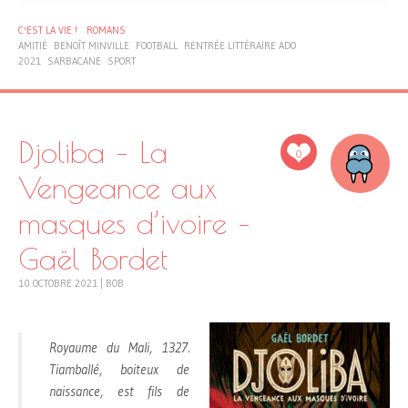
C'EST LA VIE !
ROMANS
AMITIÉ
BENOÎT MINVILLE
FOOTBALL
RENTRÉE LITTÉRAIRE ADO
2021
SARBACANE
SPORT
Djoliba – La
0
Vengeance aux
masques d’ivoire –
Gaël Bordet
10 OCTOBRE 2021
|
BOB
Royaume du Mali, 1327.
Tiamballé, boiteux de
naissance, est fils de