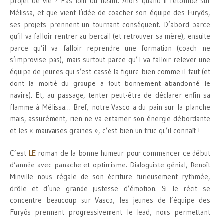
projet de vie ? Pas loin du néant. Alors quand il retombe sur
Mélissa, et que vient l’idée de coacher son équipe des Furyôs,
ses projets prennent un tournant conséquent. D’abord parce
qu’il va falloir rentrer au bercail (et retrouver sa mère), ensuite
parce qu’il va falloir reprendre une formation (coach ne
s’improvise pas), mais surtout parce qu’il va falloir relever une
équipe de jeunes qui s’est cassé la figure bien comme il faut (et
dont la moitié du groupe a tout bonnement abandonné le
navire). Et, au passage, tenter peut-être de déclarer enfin sa
flamme à Mélissa… Bref, notre Vasco a du pain sur la planche
mais, assurément, rien ne va entamer son énergie débordante
et les « mauvaises graines », c’est bien un truc qu’il connaît !
C’est
LE
roman de la bonne humeur pour commencer ce début
d’année avec panache et optimisme. Dialoguiste génial, Benoît
Minville nous régale de son écriture furieusement rythmée,
drôle et d’une grande justesse d’émotion. Si le récit se
concentre beaucoup sur Vasco, les jeunes de l’équipe des
Furyôs prennent progressivement le lead, nous permettant