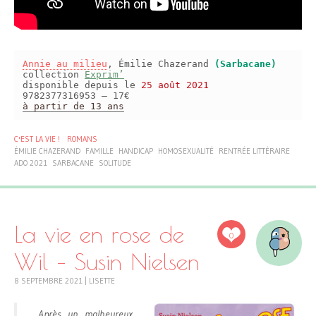
Annie au milieu
, Émilie Chazerand
(Sarbacane)
collection
Exprim’
disponible depuis le
25 août 2021
9782377316953 – 17€
à partir de 13 ans
C'EST LA VIE !
ROMANS
ÉMILIE CHAZERAND
FAMILLE
HANDICAP
HOMOSEXUALITÉ
RENTRÉE LITTÉRAIRE
ADO 2021
SARBACANE
SOLITUDE
La vie en rose de
0
Wil – Susin Nielsen
8 SEPTEMBRE 2021
|
LISETTE
Après un malheureux