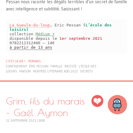
Pessan nous raconte les dégâts terribles d’un secret de famille
avec intelligence et subtilité. Saisissant !
La Gueule-du-loup
, Eric Pessan
(L’école des
loisirs)
collection
Médium +
disponible depuis le
1er septembre 2021
9782211312400 – 14€
à partir de 13 ans
C'EST LA VIE !
ROMANS
CONFINEMENT
ÉRIC PESSAN
FAMILLE
INCESTE
L'ÉCOLE DES
LOISIRS
MAISON
RENTRÉE LITTÉRAIRE ADO 2021
SECRETS
Grim, fils du marais
0
– Gaël Aymon
22 SEPTEMBRE 2021
|
BOB