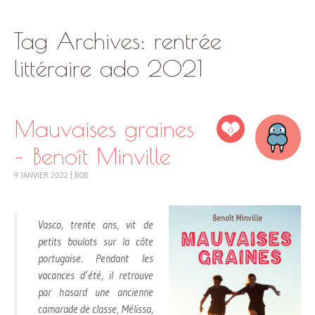
SKIP
Tag Archives:
rentrée
TO
CONTENT
littéraire ado 2021
Mauvaises graines
0
– Benoît Minville
9 JANVIER 2022
|
BOB
Vasco, trente ans, vit de
petits boulots sur la côte
portugaise. Pendant les
vacances d’été, il retrouve
par hasard une ancienne
camarade de classe, Mélissa,