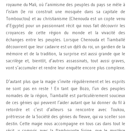
royaume du Mali, où l’animisme des peuples du pays se mêle à
l’islam (le roi construit une mosquée dans sa capitale de
Tombouctou) et au christianisme (Chenouda est un copte venu
d’Egypte) pour un passionnant récit qui nous fait découvrir les
croyances de cette région du monde et la vivacité des
échanges entre les peuples. Lorsque Chenouda et Tiamballé
découvrent que leur cadavre est un djéli du roi, un gardien de la
mémoire et de la tradition, la surprise est aussi grande que le
sacrilège et, bientôt, d’autres assassinats, tout aussi graves,
vont s’accumuler et rendre leur enquête encore plus complexe.
D’autant plus que la magie s’invite régulièrement et les esprits
ne sont pas en reste ! En tant que Bozo, l’un des peuples
nomades de la région, Tiamballé est particulièrement soucieux
de ces génies qui peuvent l’aider autant que lui donner du fil à
retordre et c’est d’ailleurs sa rencontre avec Toukou,
prêtresse de la Société des génies du fleuve, qui va sceller son
destin. Cette magie nous accompagne en tous cas dans tout le
récit, y compris avec la flamboyante Sirine, que le mystère