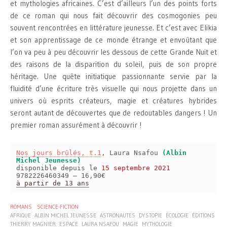
et mythologies africaines. C’est d’ailleurs l’un des points forts
de ce roman qui nous fait découvrir des cosmogonies peu
souvent rencontrées en littérature jeunesse. Et c’est avec Elikia
et son apprentissage de ce monde étrange et envoûtant que
l’on va peu à peu découvrir les dessous de cette Grande Nuit et
des raisons de la disparition du soleil, puis de son propre
héritage. Une quête initiatique passionnante servie par la
fluidité d’une écriture très visuelle qui nous projette dans un
univers où esprits créateurs, magie et créatures hybrides
seront autant de découvertes que de redoutables dangers ! Un
premier roman assurément à découvrir !
Nos jours brûlés, t.1
, Laura Nsafou
(Albin
Michel Jeunesse)
disponible depuis le
15 septembre 2021
9782226460349 – 16,90€
à partir de 13 ans
ROMANS
SCIENCE-FICTION
AFRIQUE
ALBIN MICHEL JEUNESSE
ASTRONAUTES
DYSTOPIE
ÉCOLOGIE
ÉDITIONS
THIERRY MAGNIER
ESPACE
LAURA NSAFOU
MAGIE
MYTHOLOGIE