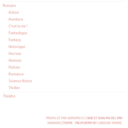
Romans
Action
Aventure
C'est la vie !
Fantastique
Fantasy
Historique
Horreur
Humour
Policier
Romance
Science-fiction
Thriller
Théâtre
PROPULSÉ PAR WORDPRESS
| BOB ET JEAN-MICHEL PAR
INKONIKO
|
THEME : PACHYDERM BY
CAROLINE MOORE
.