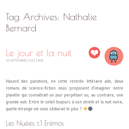
SKIP
Tag Archives:
Nathalie
TO
CONTENT
Bernard
Le jour et la nuit
0
19 SEPTEMBRE 2021
|
BOB
Hasard des parutions, en cette rentrée littéraire ado, deux
romans de science-fiction nous proposent d’imaginer notre
planète qui connaîtrait un jour perpétuel ou, au contraire, une
grande nuit. Entre le soleil toujours à son zénith et la nuit noire,
quelle étrange vie vous séduirait le plus ?
Les Nuées, t.1 Erémos