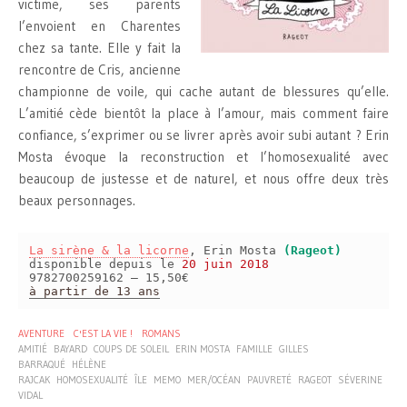
victime, ses parents
l’envoient en Charentes
chez sa tante. Elle y fait la
rencontre de Cris, ancienne
championne de voile, qui cache autant de blessures qu’elle.
L’amitié cède bientôt la place à l’amour, mais comment faire
confiance, s’exprimer ou se livrer après avoir subi autant ? Erin
Mosta évoque la reconstruction et l’homosexualité avec
beaucoup de justesse et de naturel, et nous offre deux très
beaux personnages.
La sirène & la licorne
, Erin Mosta
(Rageot)
disponible depuis le
20 juin 2018
9782700259162 – 15,50€
à partir de 13 ans
AVENTURE
C'EST LA VIE !
ROMANS
AMITIÉ
BAYARD
COUPS DE SOLEIL
ERIN MOSTA
FAMILLE
GILLES
BARRAQUÉ
HÉLÈNE
RAJCAK
HOMOSEXUALITÉ
ÎLE
MEMO
MER/OCÉAN
PAUVRETÉ
RAGEOT
SÉVERINE
VIDAL