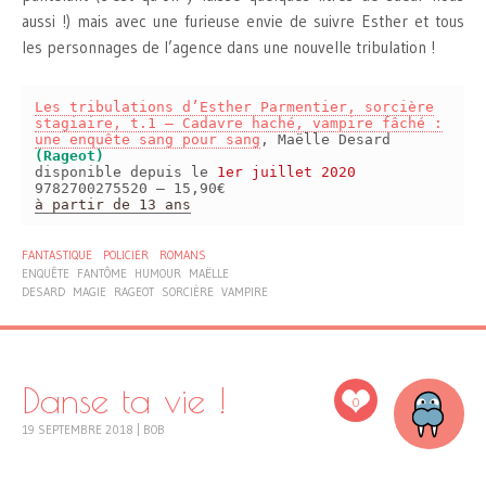
aussi !) mais avec une furieuse envie de suivre Esther et tous
les personnages de l’agence dans une nouvelle tribulation !
Les tribulations d’Esther Parmentier, sorcière
stagiaire, t.1 – Cadavre haché, vampire fâché :
une enquête sang pour sang
, Maëlle Desard
(Rageot)
disponible depuis le
1er juillet 2020
9782700275520 – 15,90€
à partir de 13 ans
FANTASTIQUE
POLICIER
ROMANS
ENQUÊTE
FANTÔME
HUMOUR
MAËLLE
DESARD
MAGIE
RAGEOT
SORCIÈRE
VAMPIRE
Danse ta vie !
0
19 SEPTEMBRE 2018
|
BOB