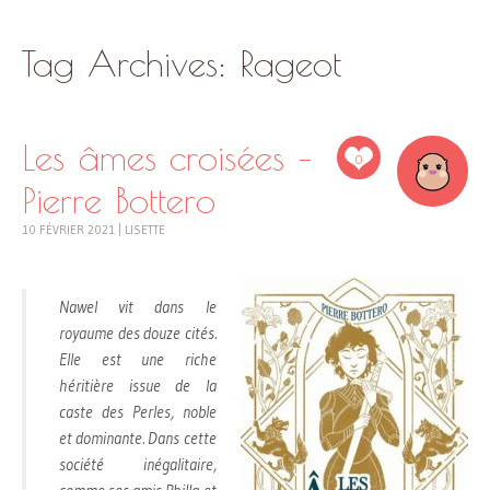
SKIP
Tag Archives:
Rageot
TO
CONTENT
Les âmes croisées –
0
Pierre Bottero
10 FÉVRIER 2021
|
LISETTE
Nawel vit dans le
royaume des douze cités.
Elle est une riche
héritière issue de la
caste des Perles, noble
et dominante. Dans cette
société inégalitaire,