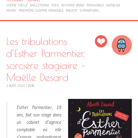
20ÈME SIÈCLE
ANGLETERRE
FÉES
HISTOIRE VRAIE
MENSONGE
NATACHA
HENRY
PREMIÈRE GUERRE MONDIALE
RAGEOT
SURNATUREL
Les tribulations
0
d’Esther Parmentier,
sorcière stagiaire –
Maëlle Desard
1 AOÛT 2020
|
BOB
Esther Parmentier, 19
ans, fait son stage dans
un cabinet d’agence
comptable où elle
s’ennuie profondément