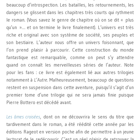
beaucoup d’introspection. Les batailles, les retournements, les
dangers se glissent dans les chapitres très courts qui rythment
le roman. (Vous savez le genre de chapitre où on se dit « plus
qu’un »… et on termine le livre finalement). L’univers est très
riche et original avec son système de société, ses peuples et
son bestiaire. L’auteur nous offre un univers foisonnant, que
l’on prend plaisir à parcourir. Cette construction du monde
fantastique est remarquable, comme on peut s’y attendre
quand on connaît les merveilleuses séries de l’auteur. Note
pour les fans : ce livre est également lié aux autres trilogies
notamment à
L’Autre
. Malheureusement, beaucoup de questions
restent en suspension dans cette aventure, puisqu’il s’agit d’un
premier tome d’une trilogie qui ne sera jamais finie puisque
Pierre Bottero est décédé avant.
Les âmes croisées
, dont on ne découvrira le sens du titre que
tardivement dans le roman, a été réédité cette année par les
éditions Rageot en version poche afin de permettre à un jeune
lectorat de le redécouvrir. C’est un réel plaisir de retrouver la