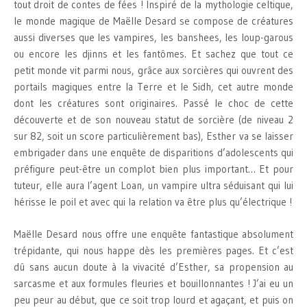
tout droit de contes de fées ! Inspiré de la mythologie celtique,
le monde magique de Maëlle Desard se compose de créatures
aussi diverses que les vampires, les banshees, les loup-garous
ou encore les djinns et les fantômes. Et sachez que tout ce
petit monde vit parmi nous, grâce aux sorcières qui ouvrent des
portails magiques entre la Terre et le Sidh, cet autre monde
dont les créatures sont originaires. Passé le choc de cette
découverte et de son nouveau statut de sorcière (de niveau 2
sur 82, soit un score particulièrement bas), Esther va se laisser
embrigader dans une enquête de disparitions d’adolescents qui
préfigure peut-être un complot bien plus important… Et pour
tuteur, elle aura l’agent Loan, un vampire ultra séduisant qui lui
hérisse le poil et avec qui la relation va être plus qu’électrique !
Maëlle Desard nous offre une enquête fantastique absolument
trépidante, qui nous happe dès les premières pages. Et c’est
dû sans aucun doute à la vivacité d’Esther, sa propension au
sarcasme et aux formules fleuries et bouillonnantes ! J’ai eu un
peu peur au début, que ce soit trop lourd et agaçant, et puis on