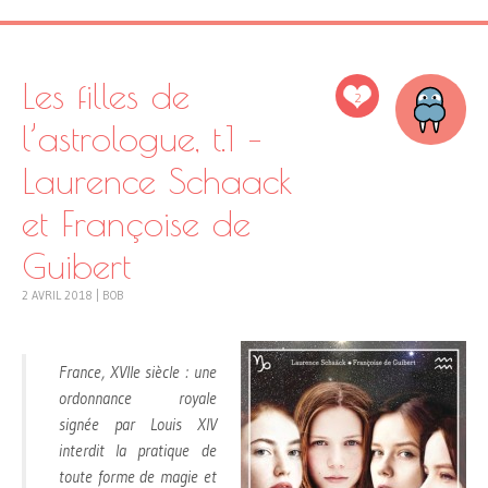
Les filles de
2
l’astrologue, t.1 –
Laurence Schaack
et Françoise de
Guibert
2 AVRIL 2018
|
BOB
France, XVIIe siècle : une
ordonnance royale
signée par Louis XIV
interdit la pratique de
toute forme de magie et