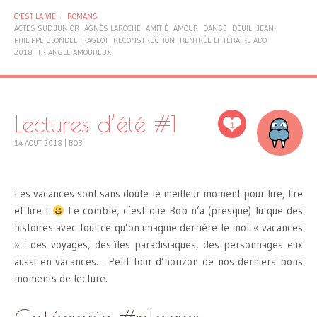
C'EST LA VIE !
ROMANS
ACTES SUD JUNIOR
AGNÈS LAROCHE
AMITIÉ
AMOUR
DANSE
DEUIL
JEAN-
PHILIPPE BLONDEL
RAGEOT
RECONSTRUCTION
RENTRÉE LITTÉRAIRE ADO
2018
TRIANGLE AMOUREUX
Lectures d’été #1
1
14 AOÛT 2018
|
BOB
Les vacances sont sans doute le meilleur moment pour lire, lire
et lire !
Le comble, c’est que Bob n’a (presque) lu que des
histoires avec tout ce qu’on imagine derrière le mot « vacances
» : des voyages, des îles paradisiaques, des personnages eux
aussi en vacances… Petit tour d’horizon de nos derniers bons
moments de lecture.