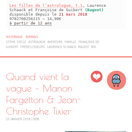
Les filles de l’astrologue, t.1
, Laurence
Schaack et Françoise de Guibert
(Rageot)
disponible depuis le
21 mars 2018
9782700256215 – 14,90€
à partir de 12 ans
HISTORIQUE
ROMANS
17ÈME SIÈCLE
ASTROLOGIE
AVENTURE
FAMILLE
FRANÇOISE DE
GUIBERT
FRÈRES/SOEURS
LAURENCE SCHAACK
RAGEOT
ROI
Quand vient la
1
vague – Manon
Fargetton & Jean-
Christophe Tixier
15 JANVIER 2018
|
BOB