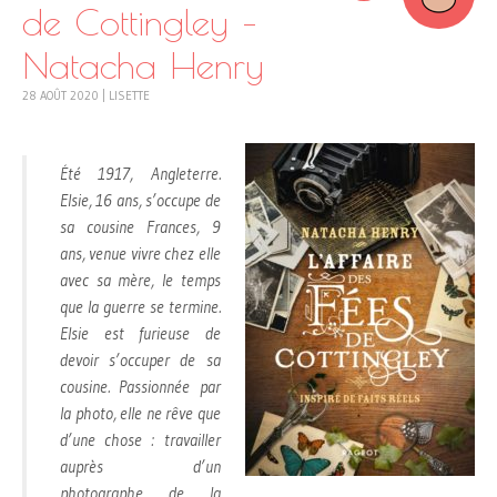
de Cottingley –
Natacha Henry
28 AOÛT 2020
|
LISETTE
Été 1917, Angleterre.
Elsie, 16 ans, s’occupe de
sa cousine Frances, 9
ans, venue vivre chez elle
avec sa mère, le temps
que la guerre se termine.
Elsie est furieuse de
devoir s’occuper de sa
cousine. Passionnée par
la photo, elle ne rêve que
d’une chose : travailler
auprès d’un
photographe de la