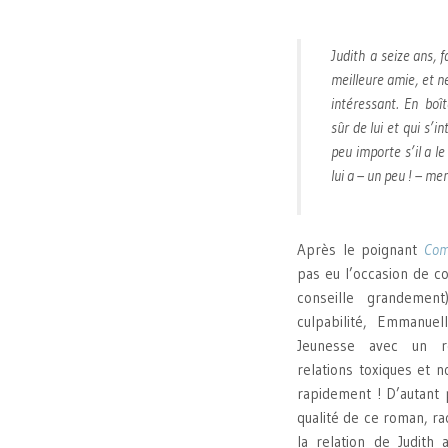
Judith a seize ans, f
meilleure amie, et n
intéressant. En boît
sûr de lui et qui s’in
peu importe s’il a l
lui a – un peu ! – me
Après le poignant
Com
pas eu l’occasion de c
conseille grandement
culpabilité, Emmanuel
Jeunesse avec un r
relations toxiques et n
rapidement ! D’autant p
qualité de ce roman, ra
la relation de Judith 