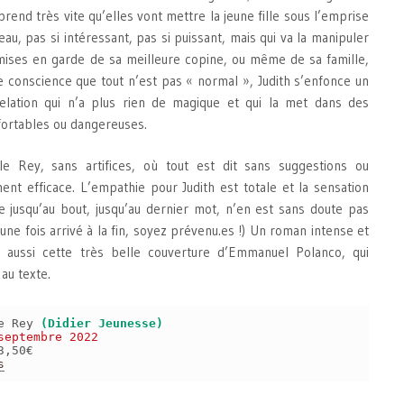
end très vite qu’elles vont mettre la jeune fille sous l’emprise
u, pas si intéressant, pas si puissant, mais qui va la manipuler
 mises en garde de sa meilleure copine, ou même de sa famille,
e conscience que tout n’est pas « normal », Judith s’enfonce un
elation qui n’a plus rien de magique et qui la met dans des
nfortables ou dangereuses.
le Rey, sans artifices, où tout est dit sans suggestions ou
ement efficace. L’empathie pour Judith est totale et la sensation
le jusqu’au bout, jusqu’au dernier mot, n’en est sans doute pas
 une fois arrivé à la fin, soyez prévenu.es !) Un roman intense et
 aussi cette très belle couverture d’Emmanuel Polanco, qui
au texte.
le Rey
(Didier Jeunesse)
septembre 2022
3,50€
s