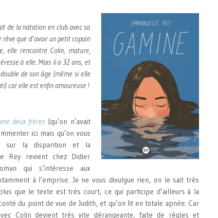
ait de la natation en club avec sa
e rêve que d’avoir un petit copain
e, elle rencontre Colin, mature,
téresse à elle. Mais il a 32 ans, et
e double de son âge (même si elle
nti) car elle est enfin amoureuse !
me deux frères
(qu’on n’avait
ommenter ici mais qu’on vous
) sur la disparition et la
le Rey revient chez Didier
oman qui s’intéresse aux
otamment à l’emprise. Je ne vous divulgue rien, on le sait très
lus que le texte est très court, ce qui participe d’ailleurs à la
conté du point de vue de Judith, et qu’on lit en totale apnée. Car
avec Colin devient très vite dérangeante, faite de règles et