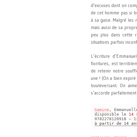
d’excuses dont on compr
de cet homme pas si bea
à sa guise. Malgré les
mais aussi de sa propr
peu plus dans cette r
situations parfois inco
L’écriture d’Emmanuel
fioritures, est terribl
de retenir notre souff
une ! (On a bien expiré
bouleversant. On aime
s’accorde parfaitement 
Gamine
, Emmanuel
disponible le
14 
9782278120918 – 1
à partir de 14 an