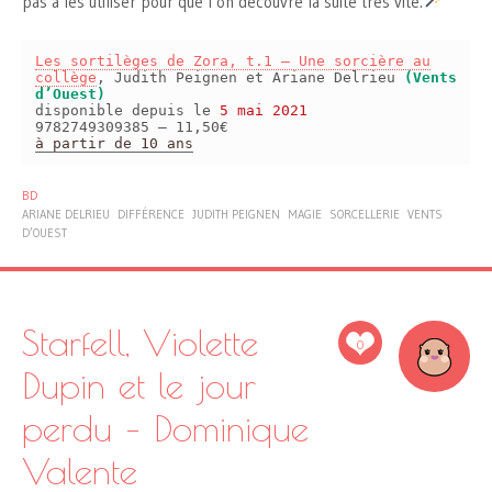
pas à les utiliser pour que l’on découvre la suite très vite.
Les sortilèges de Zora, t.1 – Une sorcière au
collège
, Judith Peignen et Ariane Delrieu
(Vents
d’Ouest)
disponible depuis le
5 mai 2021
9782749309385 – 11,50€
à partir de 10 ans
BD
ARIANE DELRIEU
DIFFÉRENCE
JUDITH PEIGNEN
MAGIE
SORCELLERIE
VENTS
D’OUEST
Starfell, Violette
0
Dupin et le jour
perdu – Dominique
Valente