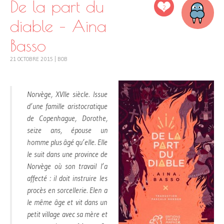
De la part du
2
diable – Aina
Basso
21 OCTOBRE 2015
|
BOB
Norvège, XVIIe siècle. Issue
d’une famille aristocratique
de Copenhague, Dorothe,
seize ans, épouse un
homme plus âgé qu’elle. Elle
le suit dans une province de
Norvège où son travail l’a
affecté : il doit instruire les
procès en sorcellerie. Elen a
le même âge et vit dans un
petit village avec sa mère et