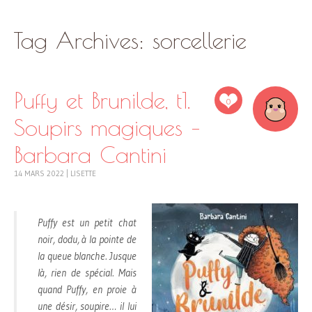
SKIP
Tag Archives:
sorcellerie
TO
CONTENT
Puffy et Brunilde, t1.
0
Soupirs magiques –
Barbara Cantini
14 MARS 2022
|
LISETTE
Puffy est un petit chat
noir, dodu, à la pointe de
la queue blanche. Jusque
là, rien de spécial. Mais
quand Puffy, en proie à
une désir, soupire… il lui