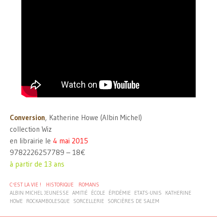
Conversion
, Katherine Howe (Albin Michel)
collection Wiz
en librairie le
4 mai 2015
9782226257789 – 18€
à partir de 13 ans
C'EST LA VIE !
HISTORIQUE
ROMANS
ALBIN MICHEL JEUNESSE
AMITIÉ
ÉCOLE
ÉPIDÉMIE
ETATS-UNIS
KATHERINE
HOWE
ROCKAMBOLESQUE
SORCELLERIE
SORCIÈRES DE SALEM