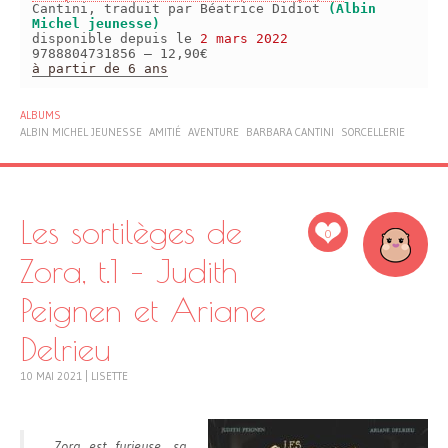
Cantini, traduit par Béatrice Didiot
(Albin
Michel jeunesse)
disponible depuis le
2 mars 2022
9788804731856 – 12,90€
à partir de 6 ans
ALBUMS
ALBIN MICHEL JEUNESSE
AMITIÉ
AVENTURE
BARBARA CANTINI
SORCELLERIE
Les sortilèges de
0
Zora, t.1 – Judith
Peignen et Ariane
Delrieu
10 MAI 2021
|
LISETTE
Zora est furieuse, sa