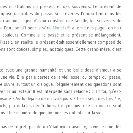
des illustrations du présent et des souvenirs. Le présent de
omposé de bribes du passé. Ses rêveries l’emportent dans les
 amour, sa joie d’avoir construit une famille, les souvenirs de
e l’on connaît pour la série
Max et Lili
) alterne des pages en noir
n couleurs. Comme si le passé et le présent se mélangeaient,
lissait, en réalité le présent était essentiellement composé de
ions sont douces, simples, nostalgiques. Cette grand-mère, c’est
ite avec une grande humanité et une belle dose d’amour à se
 une vie. Elle parle certes de la vieillesse, du temps qui passe,
lle ouvre surtout un dialogue. Régulièrement des questions sont
irs au lecteur. Il est interpellé sans relâche : « Et toi, qu’est-
 visage ? As-tu déjà eu de mauvais jours ? Es-tu seul, des fois ? »,
forts, par-delà les générations. Ce qui nous relie surtout, ce sont
ons. Une manière de questionner les enfants sur la vie.
pas de regret, pas de « c’était mieux avant », la vie se fane, les