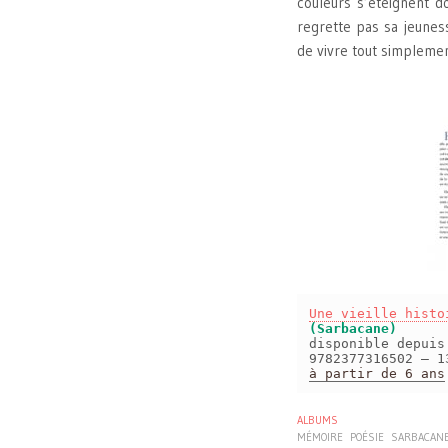
couleurs s’éteignent d
regrette pas sa jeuness
de vivre tout simplemen
Une vieille histo
(Sarbacane)
disponible depui
9782377316502 – 1
à partir de 6 ans
ALBUMS
MÉMOIRE
POÉSIE
SARBACAN