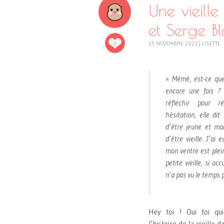
Une vieille
et Serge B
0
15 NOVEMBRE 2021
|
LISETTE
« Mémé, est-ce que
encore une fois ? 
réfléchir pour r
hésitation, elle di
d’être jeune et ma
d’être vieille. J’a
mon ventre est plein
petite vieille, si oc
n’a pas vu le temps 
Hey toi ! Oui toi qu
l’histoire de la vieille d