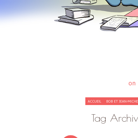
on 
SKIP
ACCUEIL
BOB ET JEAN-MICH
TO
CONTENT
Tag Archi