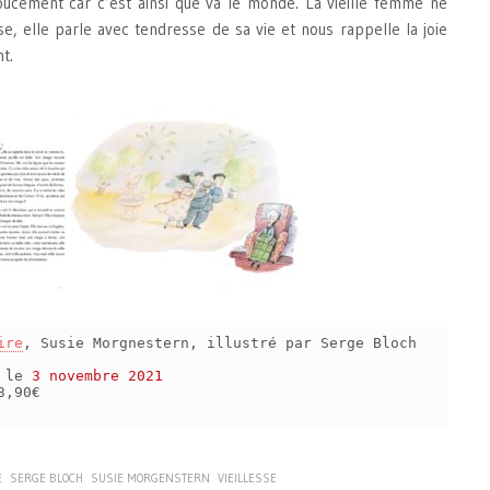
oucement car c’est ainsi que va le monde. La vieille femme ne
e, elle parle avec tendresse de sa vie et nous rappelle la joie
t.
ire
, Susie Morgnestern, illustré par Serge Bloch
s le
3 novembre 2021
3,90€
E
SERGE BLOCH
SUSIE MORGENSTERN
VIEILLESSE