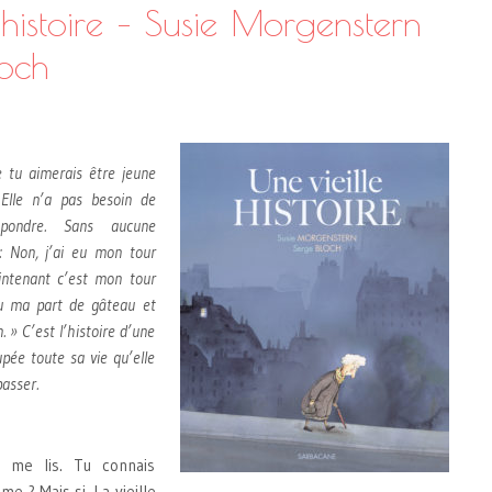
 histoire – Susie Morgenstern
loch
 tu aimerais être jeune
Elle n’a pas besoin de
épondre. Sans aucune
t : Non, j’ai eu mon tour
intenant c’est mon tour
i eu ma part de gâteau et
. » C’est l’histoire d’une
cupée toute sa vie qu’elle
passer.
i me lis. Tu connais
ame ? Mais si. La vieille