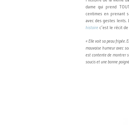
dame qui prend TOUT
centimes en prenant s
avec des gestes lents. 
histoire
c’est le récit d
« Elle voit sa peau fripée. 
mauvaise humeur avec son r
est contente de montrer so
soucis et une bonne poigné