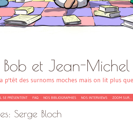
Bob et Jean-Michel
a p'têt des surnoms moches mais on lit plus que 
EL SE PRÉSENTENT
FAQ
NOS BIBLIOGRAPHIES
NOS INTERVIEWS
ZOOM SUR…
ves:
Serge Bloch