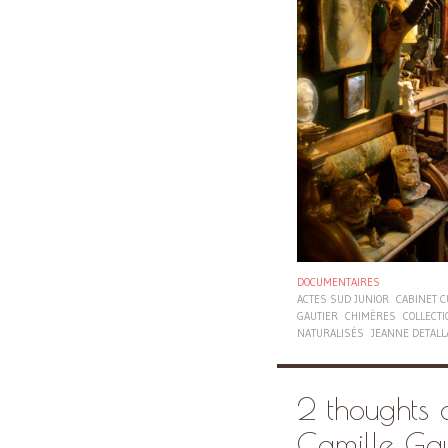
DOCUMENTAIRES
ACTES SUD JUNIOR
CABINET C
GAUTIER
CHIMÈRES
COLLECT
NATURALISÉS
JEANNE DETALL
2 thoughts 
Camille Gau