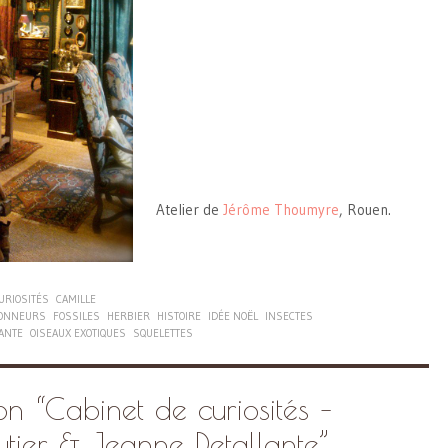
Atelier de
Jérôme Thoumyre
, Rouen.
URIOSITÉS
CAMILLE
IONNEURS
FOSSILES
HERBIER
HISTOIRE
IDÉE NOËL
INSECTES
ANTE
OISEAUX EXOTIQUES
SQUELETTES
on “
Cabinet de curiosités –
tier & Jeanne Detallante
”