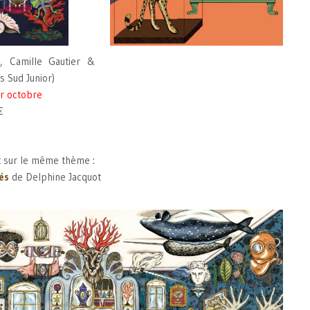
, Camille Gautier &
s Sud Junior)
r octobre
€
 sur le même thème :
és
de Delphine Jacquot