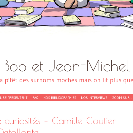
Bob et Jean-Michel
a p'têt des surnoms moches mais on lit plus que 
EL SE PRÉSENTENT
FAQ
NOS BIBLIOGRAPHIES
NOS INTERVIEWS
ZOOM SUR…
 curiosités – Camille Gautier
etallante