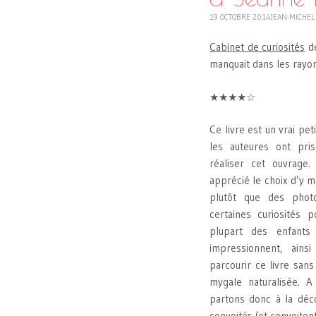
19 OCTOBRE 2014
JEAN-MICHEL
Cabinet de curiosités
de
manquait dans les rayon
★★★★☆
Ce livre est un vrai pe
les auteures ont pris
réaliser cet ouvrage. 
apprécié le choix d’y me
plutôt que des pho
certaines curiosités p
plupart des enfants 
impressionnent, ainsi
parcourir ce livre sans
mygale naturalisée. A
partons donc à la déco
convoités (et convoitent 