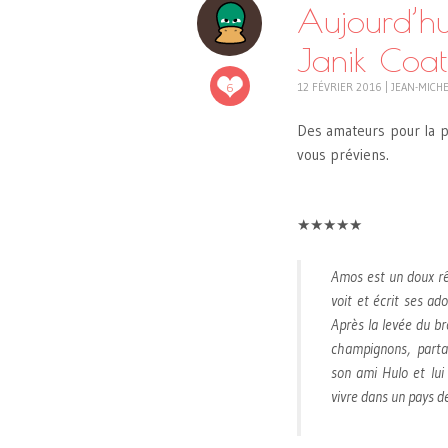
Aujourd’h
Janik Coat
6
12 FÉVRIER 2016
|
JEAN-MICH
Des amateurs pour la po
vous préviens.
★★★★★
Amos est un doux rê
voit et écrit ses ad
Après la levée du brou
champignons, parta
son ami Hulo et lui 
vivre dans un pays 