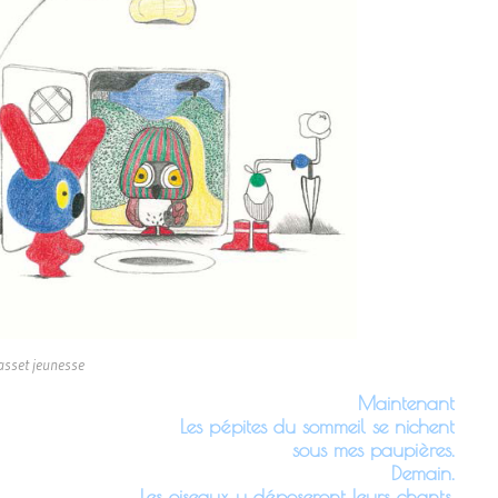
rasset jeunesse
Maintenant
Les pépites du sommeil se nichent
sous mes paupières.
Demain.
Les oiseaux y déposeront leurs chants.