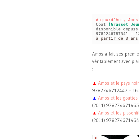
Aujourd’hui, Amos
Coat
(Grasset Jeu
disponible depui
9782246787341 – 1
à partir de 3 ans
Amos a fait ses premier
véritablement avec plai
:
▲
Amos et le pays noir
9782746712447 – 16
▲
Amos et les gouttes 
(2011) 978274671465
▲
Amos et les pissenli
(2011) 978274671464