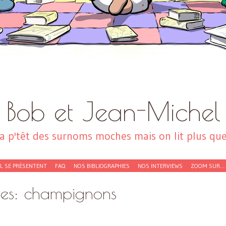
Bob et Jean-Michel
a p'têt des surnoms moches mais on lit plus que 
EL SE PRÉSENTENT
FAQ
NOS BIBLIOGRAPHIES
NOS INTERVIEWS
ZOOM SUR…
ves:
champignons