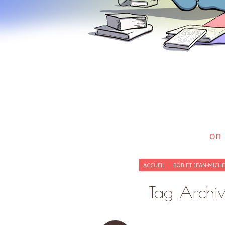
on 
SKIP
ACCUEIL
BOB ET JEAN-MICH
TO
CONTENT
Tag Archi