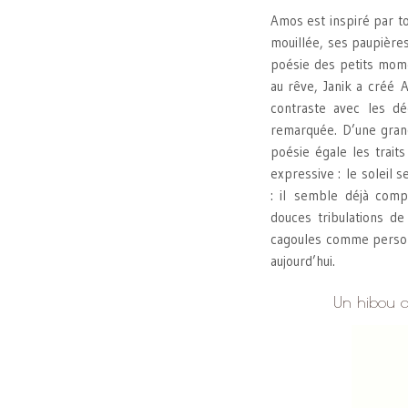
Amos est inspiré par tou
mouillée, ses paupières
poésie des petits mome
au rêve, Janik a créé A
contraste avec les dé
remarquée. D’une grand
poésie égale les traits
expressive : le soleil 
: il semble déjà comp
douces tribulations de
cagoules comme personn
aujourd’hui.
Un hibou a