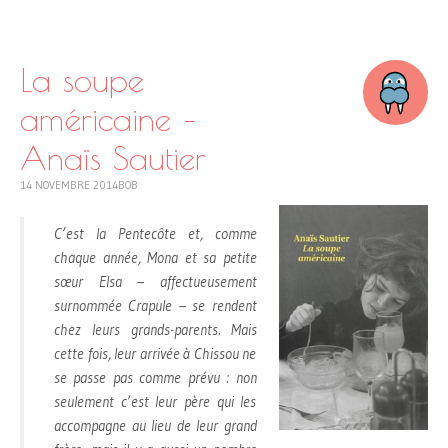
SKIP
TO
CONTENT
La soupe
américaine –
Anaïs Sautier
14 NOVEMBRE 2014
BOB
C’est la Pentecôte et, comme
chaque année, Mona et sa petite
sœur Elsa – affectueusement
surnommée Crapule – se rendent
chez leurs grands-parents. Mais
cette fois, leur arrivée à Chissou ne
se passe pas comme prévu : non
seulement c’est leur père qui les
accompagne au lieu de leur grand