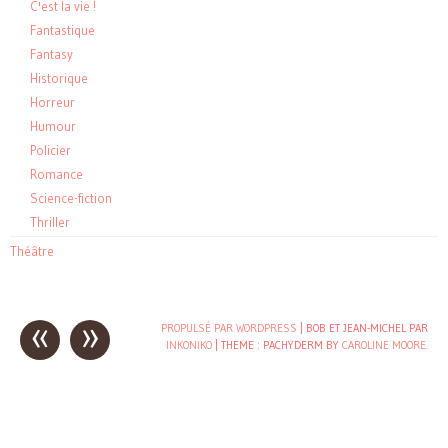
C'est la vie !
Fantastique
Fantasy
Historique
Horreur
Humour
Policier
Romance
Science-fiction
Thriller
Théâtre
«
»
Post
PROPULSÉ PAR WORDPRESS
| BOB ET JEAN-MICHEL PAR
INKONIKO
|
THEME : PACHYDERM BY
CAROLINE MOORE
.
navigation