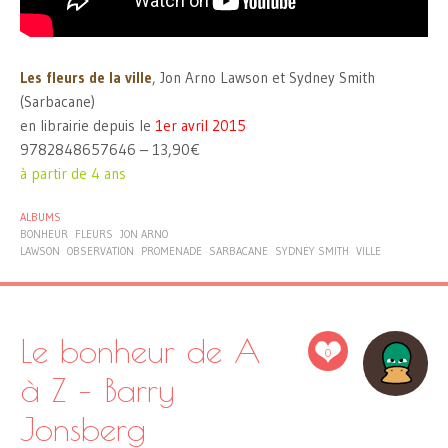
Les fleurs de la ville
, Jon Arno Lawson et Sydney Smith
(Sarbacane)
en librairie depuis le
1er avril 2015
9782848657646 – 13,90€
à partir de 4 ans
ALBUMS
BONHEUR
FLEURS
JON ARNO
LAWSON
OBSERVATION
PROMENADE
SARBACANE
SYDNEY SMITH
VILLE
Le bonheur de A
0
à Z – Barry
Jonsberg