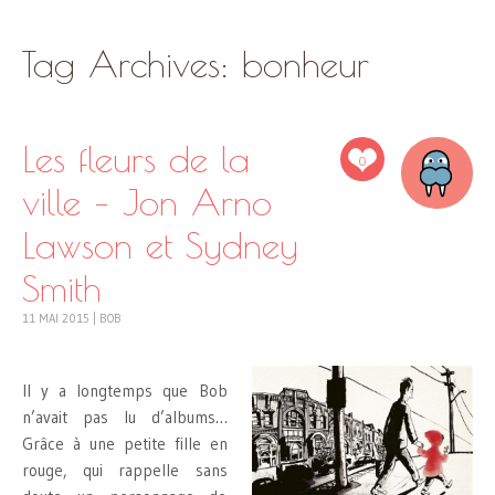
SKIP
Tag Archives:
bonheur
TO
CONTENT
Les fleurs de la
0
ville – Jon Arno
Lawson et Sydney
Smith
11 MAI 2015
|
BOB
Il y a longtemps que Bob
n’avait pas lu d’albums…
Grâce à une petite fille en
rouge, qui rappelle sans