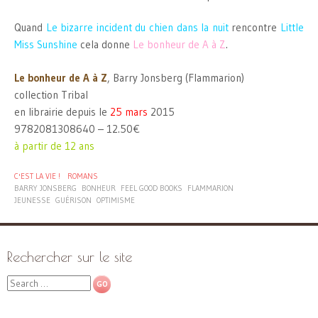
Quand
Le bizarre incident du chien dans la nuit
rencontre
Little
Miss Sunshine
cela donne
Le bonheur de A à Z
.
Le bonheur de A à Z
, Barry Jonsberg (Flammarion)
collection Tribal
en librairie depuis le
25 mars
2015
9782081308640 – 12.50€
à partir de 12 ans
C'EST LA VIE !
ROMANS
BARRY JONSBERG
BONHEUR
FEEL GOOD BOOKS
FLAMMARION
JEUNESSE
GUÉRISON
OPTIMISME
Rechercher sur le site
Search