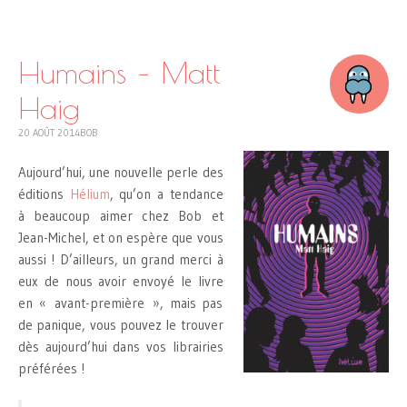
SKIP
TO
CONTENT
Humains – Matt
Haig
20 AOÛT 2014
BOB
Aujourd’hui, une nouvelle perle des
éditions
Hélium
, qu’on a tendance
à beaucoup aimer chez Bob et
Jean-Michel, et on espère que vous
aussi ! D’ailleurs, un grand merci à
eux de nous avoir envoyé le livre
en « avant-première », mais pas
de panique, vous pouvez le trouver
dès aujourd’hui dans vos librairies
préférées !