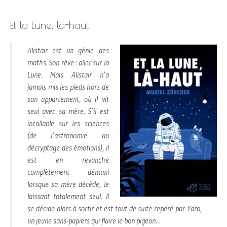
Et la Lune, là-haut
Alistair est un génie des
maths. Son rêve : aller sur la
Lune. Mais Alistair n’a
jamais mis les pieds hors de
son appartement, où il vit
seul avec sa mère. S’il est
incollable sur les sciences
(de l’astronomie au
décryptage des émotions), il
est en revanche
complètement démuni
lorsque sa mère décède, le
laissant totalement seul. Il
se décide alors à sortir et est tout de suite repéré par Yaro,
un jeune sans-papiers qui flaire le bon pigeon…