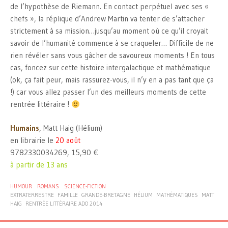
de l’hypothèse de Riemann. En contact perpétuel avec ses «
chefs », la réplique d’Andrew Martin va tenter de s’attacher
strictement à sa mission…jusqu’au moment où ce qu’il croyait
savoir de l’humanité commence à se craqueler… Difficile de ne
rien révéler sans vous gâcher de savoureux moments ! En tous
cas, foncez sur cette histoire intergalactique et mathématique
(ok, ça fait peur, mais rassurez-vous, il n’y en a pas tant que ça
!) car vous allez passer l’un des meilleurs moments de cette
rentrée littéraire !
Humains
, Matt Haig (Hélium)
en librairie le
20 août
9782330034269, 15,90 €
à partir de 13 ans
HUMOUR
ROMANS
SCIENCE-FICTION
EXTRATERRESTRE
FAMILLE
GRANDE-BRETAGNE
HÉLIUM
MATHÉMATIQUES
MATT
HAIG
RENTRÉE LITTÉRAIRE ADO 2014