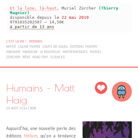
Et la lune, là-haut
, Muriel Zürcher
(Thierry
Magnier)
disponible depuis le
22 mai 2019
9791035202507 – 14,50€
à partir de 13 ans
C'EST LA VIE !
ROMANS
AMITIÉ
COLINE PIERRÉ
COUPS DE SOLEIL
ÉDITIONS THIERRY
MAGNIER
HANDICAP
LE ROUERGUE
MATHÉMATIQUES
MURIEL
ZÜRCHER
RÊVE
ROAD TRIP
SCIENCES
Humains – Matt
0
Haig
20 AOÛT 2014
|
BOB
Aujourd’hui, une nouvelle perle des
éditions
Hélium
, qu’on a tendance