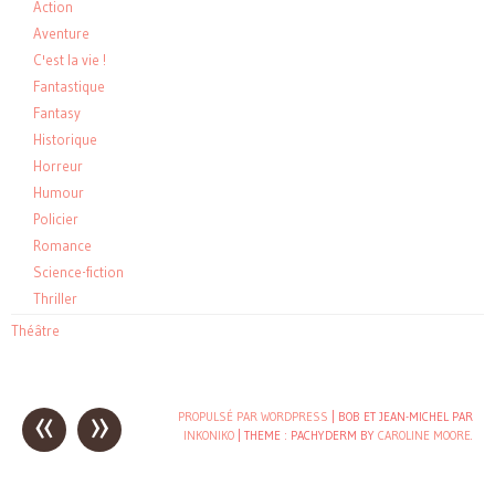
Action
Aventure
C'est la vie !
Fantastique
Fantasy
Historique
Horreur
Humour
Policier
Romance
Science-fiction
Thriller
Théâtre
«
»
Post
PROPULSÉ PAR WORDPRESS
| BOB ET JEAN-MICHEL PAR
INKONIKO
|
THEME : PACHYDERM BY
CAROLINE MOORE
.
navigation