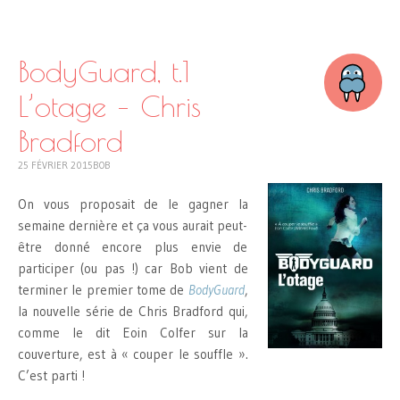
SKIP
TO
CONTENT
BodyGuard, t.1
L’otage – Chris
Bradford
25 FÉVRIER 2015
BOB
On vous proposait de le gagner la
semaine dernière et ça vous aurait peut-
être donné encore plus envie de
participer (ou pas !) car Bob vient de
terminer le premier tome de
BodyGuard
,
la nouvelle série de Chris Bradford qui,
comme le dit Eoin Colfer sur la
couverture, est à « couper le souffle ».
C’est parti !