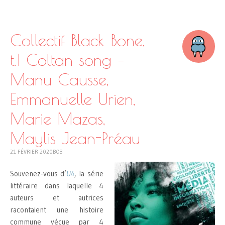
SKIP
TO
CONTENT
Collectif Black Bone,
t.1 Coltan song –
Manu Causse,
Emmanuelle Urien,
Marie Mazas,
Maylis Jean-Préau
21 FÉVRIER 2020
BOB
Souvenez-vous d’
U4
, la série
littéraire dans laquelle 4
auteurs et autrices
racontaient une histoire
commune vécue par 4