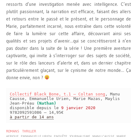
ressorts d’une investigation menée avec intelligence. C’est
plutôt passionnant, la narration est efficace, faisant des allers
et retours entre le passé et le présent, et le personnage de
Marie, parfaitement incarné, nous entraîne dans cette volonté
de faire la lumière sur cette affaire, découvrant ainsi ses
qualités et ses projets d’avenir…qui se concrétiseront à n’en
pas douter dans la suite de la série ! Une première aventure
captivante, qui invite à s’interroger sur des sujets de société,
sur le rôle des lanceurs d’alerte et, dans un dernier chapitre
particulièrement glaçant, sur le cynisme de notre monde… Ça
donne envie, non ?
Collectif Black Bone, t.1 – Coltan song
, Manu
Causse, Emmanuelle Urien, Marie Mazas, Maylis
Jean-Préau
(Nathan)
disponible depuis le
9 janvier 2020
9782092591086 – 14,95€
à partir de 14 ans
ROMANS
THRILLER
AFRIQUE
EMMANUELLE URIEN
ENQUÊTE
JOURNALISME
MANU CAUSSE
MARIE