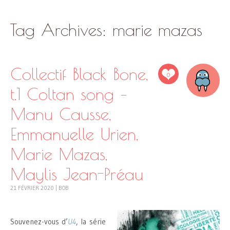
SKIP
Tag Archives:
marie mazas
TO
CONTENT
Collectif Black Bone,
0
t.1 Coltan song –
Manu Causse,
Emmanuelle Urien,
Marie Mazas,
Maylis Jean-Préau
21 FÉVRIER 2020
|
BOB
Souvenez-vous d’
U4
, la série