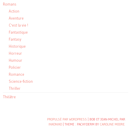
Romans
Action
Aventure
C'est la vie !
Fantastique
Fantasy
Historique
Horreur
Humour
Policier
Romance
Science-fiction
Thriller
Théâtre
PROPULSÉ PAR WORDPRESS
| BOB ET JEAN-MICHEL PAR
INKONIKO
|
THEME : PACHYDERM BY
CAROLINE MOORE
.