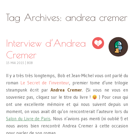
SKIP
Tag Archives:
andrea cremer
TO
CONTENT
Interview d’Andrea
0
Cremer
15 MAI 2015
|
BOB
Il y a très très longtemps, Bob et Jean-Michel vous ont parlé du
roman
Le Secret de l’inventeur
, premier tome d’une trilogie
steampunk écrit par
Andrea Cremer
. (Si vous ne vous en
souveniez pas, cliquez sur le titre du livre !
) Pour ceux qui
ont une excellente mémoire et qui nous suivent depuis un
moment, on vous avait dit qu’on rencontrerait l’auteure lors du
Salon du Livre de Paris
. Nous n’avions pas menti (ni oublié !) et
nous avons bien rencontré Andrea Cremer à cette occasion
pour parler de son roman.