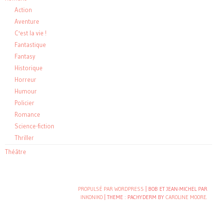
Action
Aventure
C'est la vie !
Fantastique
Fantasy
Historique
Horreur
Humour
Policier
Romance
Science-fiction
Thriller
Théâtre
PROPULSÉ PAR WORDPRESS
| BOB ET JEAN-MICHEL PAR
INKONIKO
|
THEME : PACHYDERM BY
CAROLINE MOORE
.