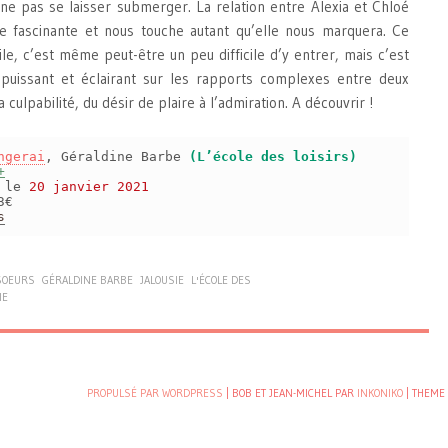
ne pas se laisser submerger. La relation entre Alexia et Chloé
que fascinante et nous touche autant qu’elle nous marquera. Ce
le, c’est même peut-être un peu difficile d’y entrer, mais c’est
uissant et éclairant sur les rapports complexes entre deux
a culpabilité, du désir de plaire à l’admiration. A découvrir !
ngerai
, Géraldine Barbe
(L’école des loisirs)
+
s le
20 janvier 2021
3€
s
SOEURS
GÉRALDINE BARBE
JALOUSIE
L'ÉCOLE DES
IE
PROPULSÉ PAR WORDPRESS
| BOB ET JEAN-MICHEL PAR
INKONIKO
|
THEME 