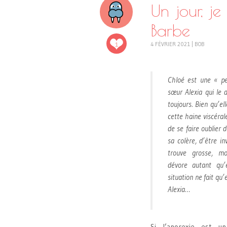
Un jour, j
Barbe
1
4 FÉVRIER 2021
|
BOB
Chloé est une « pe
sœur Alexia qui le d
toujours. Bien qu’e
cette haine viscéral
de se faire oublier
sa colère, d’être in
trouve grosse, mo
dévore autant qu’e
situation ne fait q
Alexia…
Si l’anorexie est u