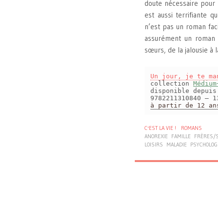
doute nécessaire pour 
est aussi terrifiante 
n’est pas un roman faci
assurément un roman p
sœurs, de la jalousie à l
Un jour, je te ma
collection
Médium
disponible depui
9782211310840 – 1
à partir de 12 an
C'EST LA VIE !
ROMANS
ANOREXIE
FAMILLE
FRÈRES/
LOISIRS
MALADIE
PSYCHOLOG