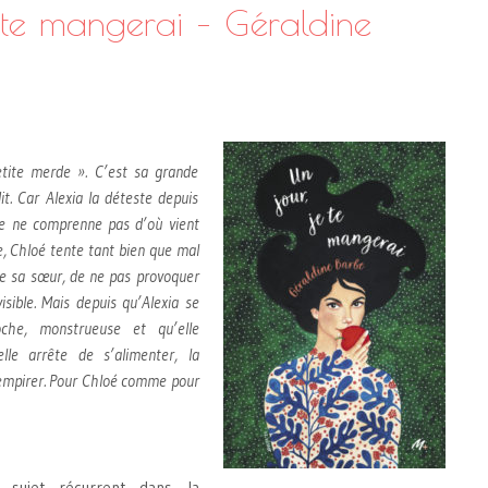
e te mangerai – Géraldine
tite merde ». C’est sa grande
it. Car Alexia la déteste depuis
lle ne comprenne pas d’où vient
e, Chloé tente tant bien que mal
 de sa sœur, de ne pas provoquer
visible. Mais depuis qu’Alexia se
che, monstrueuse et qu’elle
lle arrête de s’alimenter, la
u’empirer. Pour Chloé comme pour
n sujet récurrent dans la