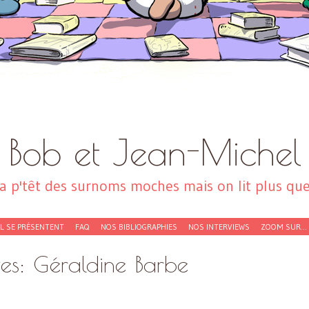
Bob et Jean-Michel
a p'têt des surnoms moches mais on lit plus que 
EL SE PRÉSENTENT
FAQ
NOS BIBLIOGRAPHIES
NOS INTERVIEWS
ZOOM SUR…
ves:
Géraldine Barbe