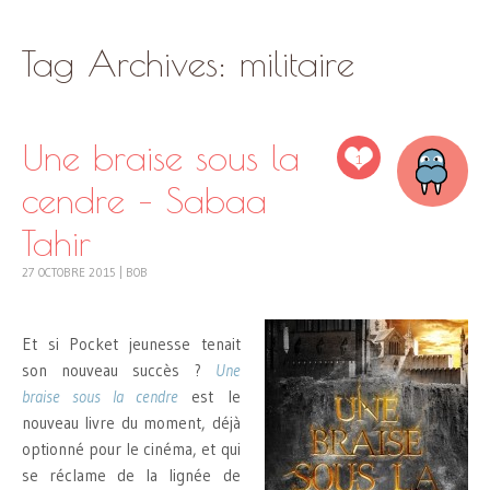
SKIP
Tag Archives:
militaire
TO
CONTENT
Une braise sous la
1
cendre – Sabaa
Tahir
27 OCTOBRE 2015
|
BOB
Et si Pocket jeunesse tenait
son nouveau succès ?
Une
braise sous la cendre
est le
nouveau livre du moment, déjà
optionné pour le cinéma, et qui
se réclame de la lignée de