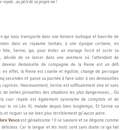
r royale…au péril de sa propre vie !
n qui nous transporte dans une histoire loufoque et bourrée de
mmes dans un royaume lointain, à une époque certaine, en
fille, Serine, qui, pour éviter un mariage forcé et sortir sa
é, décide de se lancer dans une aventure où l’attendant de
 devenir demoiselle de compagnie de la Reine est un défi
: en effet, la Reine est cruelle et égoïste, change de perruque
inq secondes et passe sa journée à faire subir à ses demoiselles
 caprices. Heureusement, Serine est suffisamment vive et sans
ec de belles pirouettes des situations les plus dangereuses… Ou
à la cour royale est également synonyme de complots et de
 sur le roi Léo III, malade depuis bien longtemps. Et Serine va
rais et risquer sa vie bien plus terriblement qu’aucun autre.
lore Vesco
est génialissime ! Il se savoure et se déguste comme
 délicieux. Car la langue et les mots sont sans doute ce qui fait