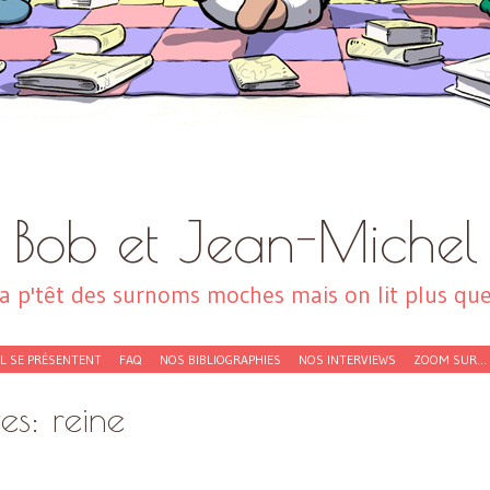
Bob et Jean-Michel
a p'têt des surnoms moches mais on lit plus que 
EL SE PRÉSENTENT
FAQ
NOS BIBLIOGRAPHIES
NOS INTERVIEWS
ZOOM SUR…
ves:
reine