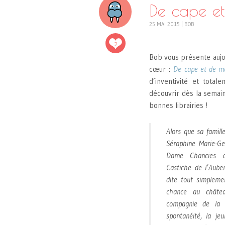
De cape et
25 MAI 2015
|
BOB
2
Bob vous présente aujo
cœur :
De cape et de m
d’inventivité et total
découvrir dès la semai
bonnes librairies !
Alors que sa famille
Séraphine Marie-Ge
Dame Chancies du
Castiche de l’Auberi
dite tout simpleme
chance au châtea
compagnie de la 
spontanéité, la je