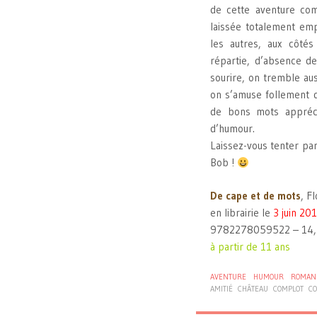
de cette aventure co
laissée totalement em
les autres, aux côtés
répartie, d’absence d
sourire, on tremble au
on s’amuse follement d
de bons mots appréci
d’humour.
Laissez-vous tenter par
Bob !
De cape et de mots
, F
en librairie le
3 juin 20
9782278059522 – 14
à partir de 11 ans
AVENTURE
HUMOUR
ROMAN
AMITIÉ
CHÂTEAU
COMPLOT
CO