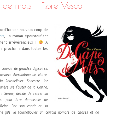
 de mots – Flore Vesco
urd’hui son nouveau coup de
ots
, un roman époustouflant
ement irrévérencieux !
A
ne prochaine dans toutes les
 connaît de grandes difficultés,
neviève Alexandrina de Notre-
 Jousselinier Senestre lez
vière sié l’Ostel de la Colline,
nt Serine, décide de tenter sa
u pour être demoiselle de
Reine. Par son esprit et sa
une fille va tournebouler un certain nombre de choses et de