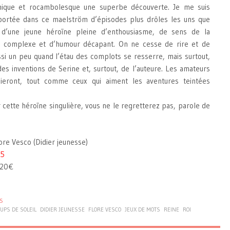
mique et rocambolesque une superbe découverte. Je me suis
portée dans ce maelström d’épisodes plus drôles les uns que
 d’une jeune héroïne pleine d’enthousiasme, de sens de la
e complexe et d’humour décapant. On ne cesse de rire et de
ssi un peu quand l’étau des complots se resserre, mais surtout,
es inventions de Serine et, surtout, de l’auteure. Les amateurs
eront, tout comme ceux qui aiment les aventures teintées
 cette héroïne singulière, vous ne le regretterez pas, parole de
lore Vesco (Didier jeunesse)
15
,20€
S
UPS DE SOLEIL
DIDIER JEUNESSE
FLORE VESCO
JEUX DE MOTS
REINE
ROI