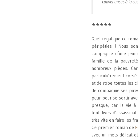
convenances à la cou
★★★★★
Quel régal que ce roma
péripéties ! Nous so
compagnie d’une jeune 
famille de la pauvret
nombreux pièges. Car
particulièrement corsé 
et de robe toutes les c
de compagnie ses pires
peur pour se sortir av
presque, car la vie 
tentatives d’assassinat
très vite en faire les f
Ce premier roman de
F
avec un mets délicat et