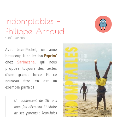
SKIP
TO
CONTENT
Indomptables –
Philippe Arnaud
1 AOÛT 2014
BOB
Avec Jean-Michel, on aime
beaucoup la collection
Exprim’
chez
Sarbacane
, qui nous
propose toujours des textes
d’une grande force. Et ce
nouveau titre en est un
exemple parfait !
Un adolescent de 16 ans
nous fait découvrir l’histoire
de ses parents : Jean-Jules