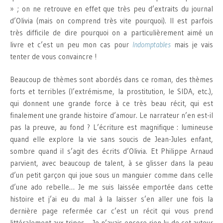
» ; on ne retrouve en effet que très peu d’extraits du journal
d’Olivia (mais on comprend très vite pourquoi). Il est parfois
très difficile de dire pourquoi on a particulièrement aimé un
livre et c’est un peu mon cas pour
Indomptables
mais je vais
tenter de vous convaincre !
Beaucoup de thèmes sont abordés dans ce roman, des thèmes
forts et terribles (l’extrémisme, la prostitution, le SIDA, etc.),
qui donnent une grande force à ce très beau récit, qui est
finalement une grande histoire d’amour. Le narrateur n’en est-il
pas la preuve, au fond ? L’écriture est magnifique : lumineuse
quand elle explore la vie sans soucis de Jean-Jules enfant,
sombre quand il s’agit des écrits d’Olivia. Et Philippe Arnaud
parvient, avec beaucoup de talent, à se glisser dans la peau
d’un petit garçon qui joue sous un manguier comme dans celle
d’une ado rebelle… Je me suis laissée emportée dans cette
histoire et j’ai eu du mal à la laisser s’en aller une fois la
dernière page refermée car c’est un récit qui vous prend
littéralement aux tripes… Je n’avais encore rien lu de cet auteur