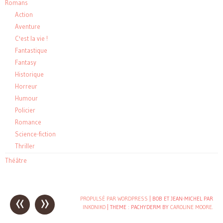
Romans
Action
Aventure
C'est la vie !
Fantastique
Fantasy
Historique
Horreur
Humour
Policier
Romance
Science-fiction
Thriller
Théâtre
«
»
Post
PROPULSÉ PAR WORDPRESS
| BOB ET JEAN-MICHEL PAR
INKONIKO
|
THEME : PACHYDERM BY
CAROLINE MOORE
.
navigation