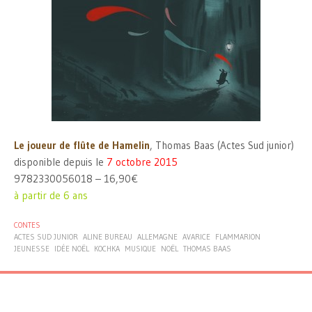
Le joueur de flûte de Hamelin
, Thomas Baas (Actes Sud junior)
disponible depuis le
7 octobre 2015
9782330056018 – 16,90€
à partir de 6 ans
CONTES
ACTES SUD JUNIOR
ALINE BUREAU
ALLEMAGNE
AVARICE
FLAMMARION
JEUNESSE
IDÉE NOËL
KOCHKA
MUSIQUE
NOËL
THOMAS BAAS