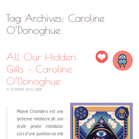
SKIP
Tag Archives:
Caroline
TO
CONTENT
O’Donoghue
All Our Hidden
0
Gifts – Caroline
O’Donoghue
31 OCTOBRE 2021
|
BOB
Maeve Chambers est une
lycéenne médiocre de son
école privée irlandaise.
Lors d’une punition où elle