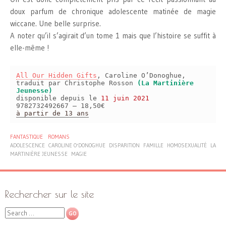
doux parfum de chronique adolescente matinée de magie
wiccane. Une belle surprise.
A noter qu’il s’agirait d’un tome 1 mais que l’histoire se suffit à
elle-même !
All Our Hidden Gifts
, Caroline O’Donoghue,
traduit par Christophe Rosson
(La Martinière
Jeunesse)
disponible depuis le
11 juin 2021
9782732492667 – 18,50€
à partir de 13 ans
FANTASTIQUE
ROMANS
ADOLESCENCE
CAROLINE O'DONOGHUE
DISPARITION
FAMILLE
HOMOSEXUALITÉ
LA
MARTINIÈRE JEUNESSE
MAGIE
Rechercher sur le site
Search