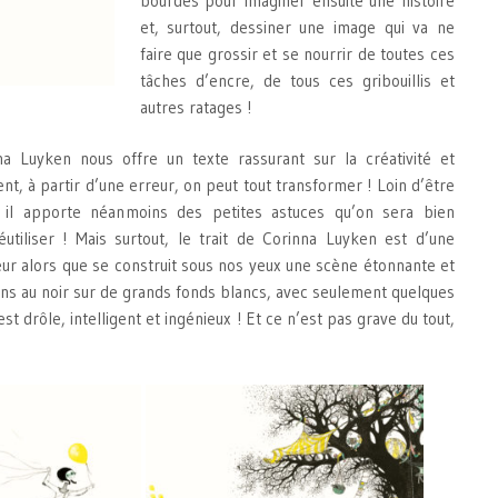
bourdes pour imaginer ensuite une histoire
et, surtout, dessiner une image qui va ne
faire que grossir et se nourrir de toutes ces
tâches d’encre, de tous ces gribouillis et
autres ratages !
na Luyken nous offre un texte rassurant sur la créativité et
nt, à partir d’une erreur, on peut tout transformer ! Loin d’être
 il apporte néanmoins des petites astuces qu’on sera bien
utiliser ! Mais surtout, le trait de Corinna Luyken est d’une
eur alors que se construit sous nos yeux une scène étonnante et
ins au noir sur de grands fonds blancs, avec seulement quelques
st drôle, intelligent et ingénieux ! Et ce n’est pas grave du tout,