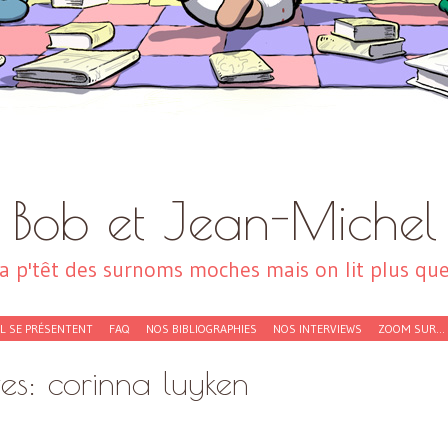
Bob et Jean-Michel
a p'têt des surnoms moches mais on lit plus que 
EL SE PRÉSENTENT
FAQ
NOS BIBLIOGRAPHIES
NOS INTERVIEWS
ZOOM SUR…
ves:
corinna luyken