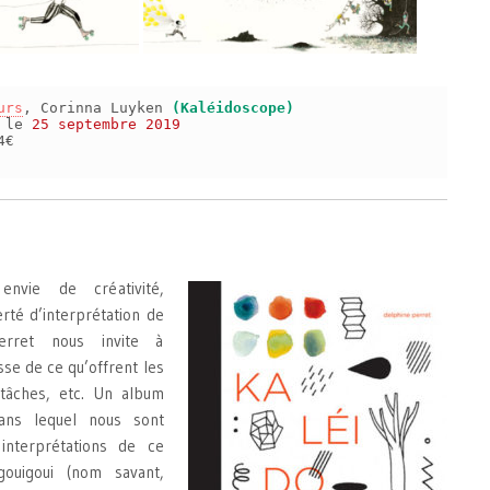
urs
, Corinna Luyken
(Kaléidoscope)
s le
25 septembre 2019
4€
vie de créativité,
erté d’interprétation de
erret nous invite à
sse de ce qu’offrent les
s tâches, etc. Un album
ns lequel nous sont
interprétations de ce
ouigoui (nom savant,