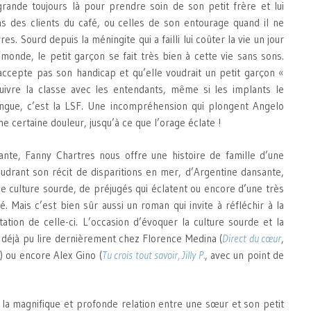
grande toujours là pour prendre soin de son petit frère et lui
ns des clients du café, ou celles de son entourage quand il ne
res. Sourd depuis la méningite qui a failli lui coûter la vie un jour
onde, le petit garçon se fait très bien à cette vie sans sons.
ccepte pas son handicap et qu’elle voudrait un petit garçon «
uivre la classe avec les entendants, même si les implants le
ngue, c’est la LSF. Une incompréhension qui plongent Angelo
certaine douleur, jusqu’à ce que l’orage éclate !
nte, Fanny Chartres nous offre une histoire de famille d’une
udrant son récit de disparitions en mer, d’Argentine dansante,
e culture sourde, de préjugés qui éclatent ou encore d’une très
té. Mais c’est bien sûr aussi un roman qui invite à réfléchir à la
tation de celle-ci. L’occasion d’évoquer la culture sourde et la
a déjà pu lire dernièrement chez Florence Medina (
Direct du cœur
,
) ou encore Alex Gino (
Tu crois tout savoir, Jilly P.
, avec un point de
t la magnifique et profonde relation entre une sœur et son petit