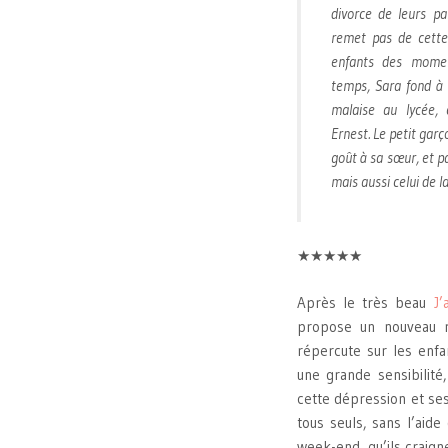
divorce de leurs p
remet pas de cette 
enfants des moment
temps, Sara fond à v
malaise au lycée, 
Ernest. Le petit garç
goût à sa sœur, et p
mais aussi celui de l
★★★★★
Après le très beau
J’
propose un nouveau 
répercute sur les enf
une grande sensibilité
cette dépression et se
tous seuls, sans l’aide
week-end, qu’ils craign