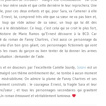
sser leur mère seule et que cette dernière le leur reprochera. Une
rible, pour ces deux enfants et qui, pour Sara, va l’amener à elle
 Ernest, lui, comprend très vite que sa sœur ne va pas bien et,
un loup qui rôde autour de sa sœur, un loup qui lui dit des
à le déstabiliser. Ce loup, c’est celui qui se croit le plus fort,
 histoire de Mario Ramos qu’Ernest découvre à la BCD. Car
auté du roman de Fanny Chartres, c’est aussi ce personnage du
celui d’un bon gros géant, ces personnages fictionnels qui vont
s les roues du garçon ou bien tenter de lui donner les armes
situation : demander de l’aide.
rs et en douceurs par l’excellente Camille Jourdy,
Solaire
est un
, malgré son thème extrêmement dur, ne tombe à aucun moment
e misérabilisme. On admire la plume de Fanny Chartres et ses
ment construits : le courageux Ernest, la fragile Sara et leur
ère/sœur ; et tous les personnages secondaires qui gravitent
e. Un roman émouvant et véritablement lumineux.