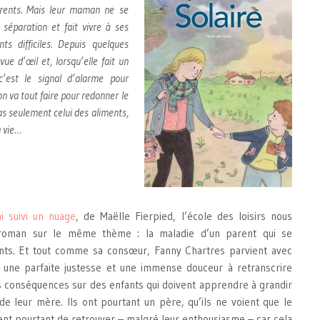
arents. Mais leur maman ne se
séparation et fait vivre à ses
s difficiles. Depuis quelques
ue d’œil et, lorsqu’elle fait un
c’est le signal d’alarme pour
on va tout faire pour redonner le
as seulement celui des aliments,
a vie…
ai suivi un nuage
, de Maëlle Fierpied, l’école des loisirs nous
roman sur le même thème : la maladie d’un parent qui se
ants. Et tout comme sa consœur, Fanny Chartres parvient avec
, une parfaite justesse et une immense douceur à retranscrire
s conséquences sur des enfants qui doivent apprendre à grandir
 de leur mère. Ils ont pourtant un père, qu’ils ne voient que le
ent pourtant de retrouver – malgré leur enthousiasme – car cela