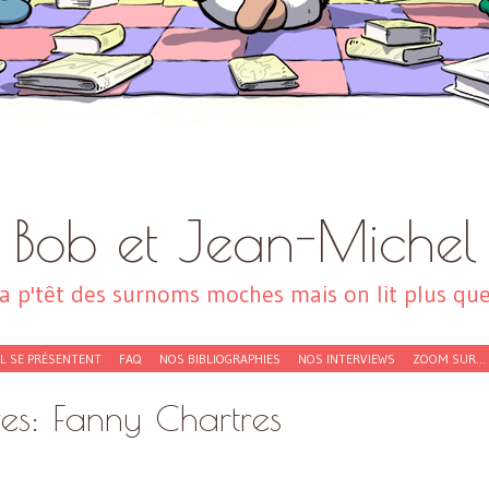
Bob et Jean-Michel
a p'têt des surnoms moches mais on lit plus que 
EL SE PRÉSENTENT
FAQ
NOS BIBLIOGRAPHIES
NOS INTERVIEWS
ZOOM SUR…
ves:
Fanny Chartres