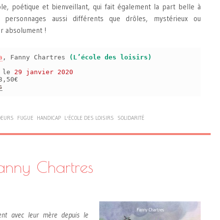
e, poétique et bienveillant, qui fait également la part belle à
 personnages aussi différents que drôles, mystérieux ou
ir absolument !
a
, Fanny Chartres
(L’école des loisirs)
s le
29 janvier 2020
3,50€
s
OEURS
FUGUE
HANDICAP
L'ÉCOLE DES LOISIRS
SOLIDARITÉ
Fanny Chartres
ent avec leur mère depuis le