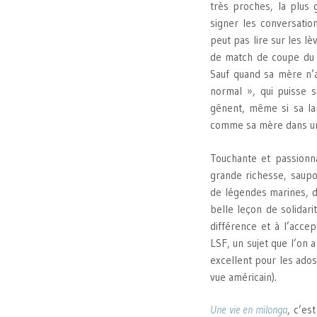
très proches, la plus 
signer les conversatio
peut pas lire sur les lèv
de match de coupe du m
Sauf quand sa mère n’a
normal », qui puisse s
gênent, même si sa la
comme sa mère dans une 
Touchante et passionna
grande richesse, saupo
de légendes marines, d
belle leçon de solidari
différence et à l’accep
LSF, un sujet que l’on 
excellent pour les ados
vue américain).
Une vie en milonga
, c’es