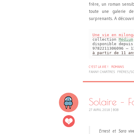
frère, un roman sensibl
toute une galerie de
surprenants. A découvr
Une vie en milong
collection
Médium
disponible depui
9782211306096 – 1
à partir de 11 an
C'EST LA VIE !
ROMANS
FANNY CHARTRES
FRÈRES/S
Solaire – 
27 AVRIL 2018
|
BOB
0
Ernest et Sara viv