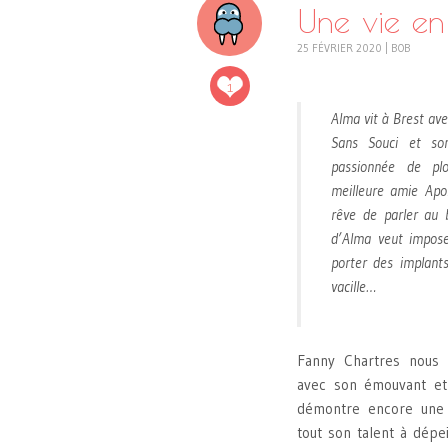
Une vie en
25 FÉVRIER 2020
|
BOB
1
Alma vit à Brest ave
Sans Souci et son
passionnée de pl
meilleure amie Apol
rêve de parler au 
d’Alma veut impose
porter des implant
vacille…
Fanny Chartres nous 
avec son émouvant e
démontre encore une f
tout son talent à dépe