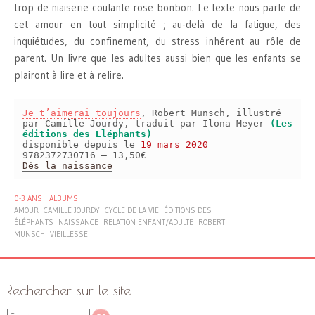
trop de niaiserie coulante rose bonbon. Le texte nous parle de
cet amour en tout simplicité ; au-delà de la fatigue, des
inquiétudes, du confinement, du stress inhérent au rôle de
parent. Un livre que les adultes aussi bien que les enfants se
plairont à lire et à relire.
Je t’aimerai toujours
, Robert Munsch, illustré
par Camille Jourdy, traduit par Ilona Meyer
(Les
éditions des Eléphants)
disponible depuis le
19 mars 2020
9782372730716 – 13,50€
Dès la naissance
0-3 ANS
ALBUMS
AMOUR
CAMILLE JOURDY
CYCLE DE LA VIE
ÉDITIONS DES
ÉLÉPHANTS
NAISSANCE
RELATION ENFANT/ADULTE
ROBERT
MUNSCH
VIEILLESSE
Rechercher sur le site