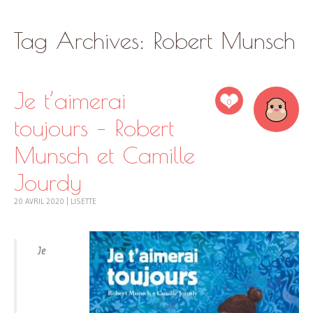
SKIP
Tag Archives:
Robert Munsch
TO
CONTENT
Je t’aimerai
0
toujours – Robert
Munsch et Camille
Jourdy
20 AVRIL 2020
|
LISETTE
Je