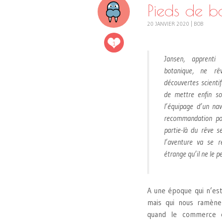
Pieds de b
20 JANVIER 2020
|
BOB
1
Jansen, apprenti
botanique, ne r
découvertes scientif
de mettre enfin so
l’équipage d’un nav
recommandation pou
partie-là du rêve se
l’aventure va se r
étrange qu’il ne le 
A une époque qui n’est
mais qui nous ramène 
quand le commerce en