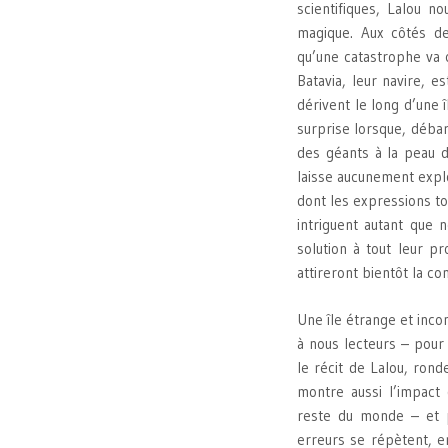
scientifiques, Lalou 
magique. Aux côtés de
qu’une catastrophe va 
Batavia, leur navire, e
dérivent le long d’une 
surprise lorsque, débar
des géants à la peau d
laisse aucunement expl
dont les expressions t
intriguent autant que 
solution à tout leur p
attireront bientôt la co
Une île étrange et inco
à nous lecteurs – pour
le récit de Lalou, ron
montre aussi l’impact 
reste du monde – et 
erreurs se répètent, 