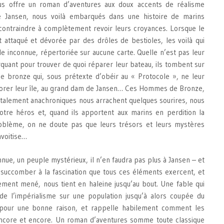
nous offre un roman d’aventures aux doux accents de réalisme
 Jansen, nous voilà embarqués dans une histoire de marins
contraindre à complètement revoir leurs croyances. Lorsque le
st attaqué et dévorée par des drôles de bestioles, les voilà qui
île inconnue, répertoriée sur aucune carte. Quelle n’est pas leur
quant pour trouver de quoi réparer leur bateau, ils tombent sur
e bronze qui, sous prétexte d’obéir au « Protocole », ne leur
orer leur île, au grand dam de Jansen… Ces Hommes de Bronze,
otalement anachroniques nous arrachent quelques sourires, nous
notre héros et, quand ils apportent aux marins en perdition la
roblème, on ne doute pas que leurs trésors et leurs mystères
nvoitise…
nnue, un peuple mystérieux, il n’en faudra pas plus à Jansen – et
 succomber à la fascination que tous ces éléments exercent, et
dement mené, nous tient en haleine jusqu’au bout. Une fable qui
de l’impérialisme sur une population jusqu’à alors coupée du
pour une bonne raison, et rappelle habilement comment les
encore et encore. Un roman d’aventures somme toute classique