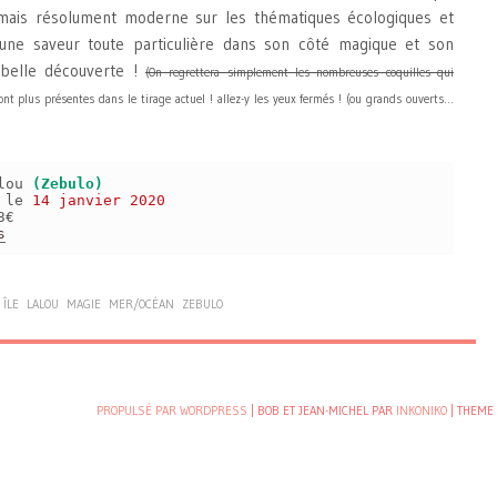
 mais résolument moderne sur les thématiques écologiques et
e une saveur toute particulière dans son côté magique et son
belle découverte !
(On regrettera simplement les nombreuses coquilles qui
nt plus présentes dans le tirage actuel ! allez-y les yeux fermés ! (ou grands ouverts…
alou
(Zebulo)
s le
14 janvier 2020
3€
s
ÎLE
LALOU
MAGIE
MER/OCÉAN
ZEBULO
PROPULSÉ PAR WORDPRESS
| BOB ET JEAN-MICHEL PAR
INKONIKO
|
THEME 