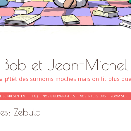
Bob et Jean-Michel
a p'têt des surnoms moches mais on lit plus que 
EL SE PRÉSENTENT
FAQ
NOS BIBLIOGRAPHIES
NOS INTERVIEWS
ZOOM SUR…
ves:
Zebulo