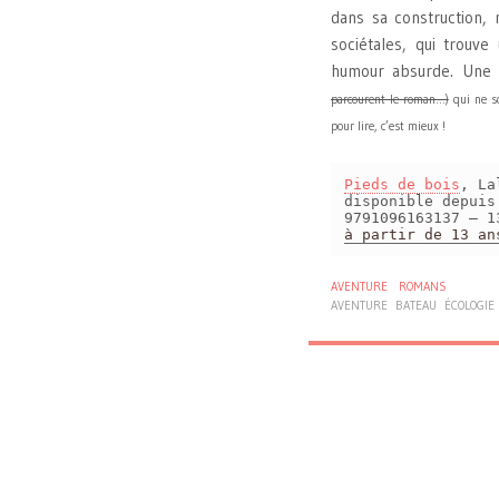
dans sa construction,
sociétales, qui trouv
humour absurde. Une 
parcourent le roman…)
qui ne so
pour lire, c’est mieux !
Pieds de bois
, L
disponible depui
9791096163137 – 1
à partir de 13 an
AVENTURE
ROMANS
AVENTURE
BATEAU
ÉCOLOGIE