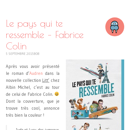
SKIP
TO
CONTENT
Le pays qui te
ressemble – Fabrice
Colin
5 SEPTEMBRE 2015
BOB
Après vous avoir présenté
le roman d’
Audren
dans la
nouvelle collection
Litt’
chez
Albin Michel, c’est au tour
de celui de Fabrice Colin.
Dont la couverture, que je
trouve très cool, annonce
très bien la couleur !
Jude et Lucy, des jumeaux,