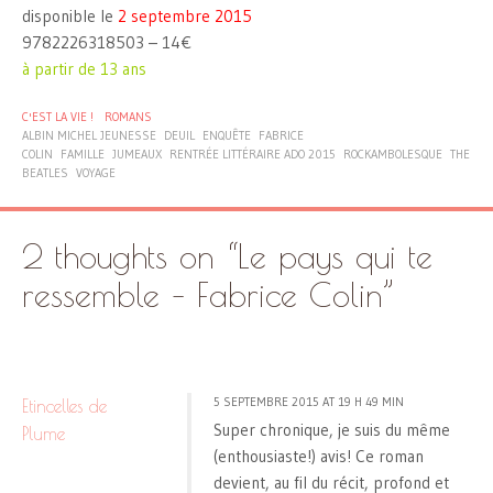
disponible le
2 septembre 2015
9782226318503 – 14€
à partir de 13 ans
C'EST LA VIE !
ROMANS
ALBIN MICHEL JEUNESSE
DEUIL
ENQUÊTE
FABRICE
COLIN
FAMILLE
JUMEAUX
RENTRÉE LITTÉRAIRE ADO 2015
ROCKAMBOLESQUE
THE
BEATLES
VOYAGE
2 thoughts on “
Le pays qui te
ressemble – Fabrice Colin
”
5 SEPTEMBRE 2015 AT 19 H 49 MIN
Etincelles de
Super chronique, je suis du même
Plume
(enthousiaste!) avis! Ce roman
devient, au fil du récit, profond et