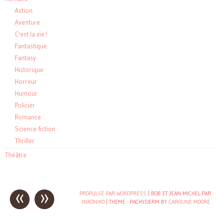
Action
Aventure
C'est la vie !
Fantastique
Fantasy
Historique
Horreur
Humour
Policier
Romance
Science-fiction
Thriller
Théâtre
«
»
Post
PROPULSÉ PAR WORDPRESS
| BOB ET JEAN-MICHEL PAR
INKONIKO
|
THEME : PACHYDERM BY
CAROLINE MOORE
.
navigation