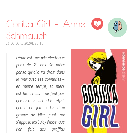
SKIP
TO
CONTENT
Gorilla Girl – Anne
0
Schmauch
26 OCTOBRE 2020
LISETTE
Léone est une pile électrique
punk de 21 ans. Sa mère
pense qu’elle va droit dans
le mur avec ses conneries –
en même temps, sa mère
est flic… mais il ne faut pas
que cela se sache ! En effet,
quand on fait partie d’un
groupe de filles punk qui
s’appelle les Juicy Pussy, que
l’on fait des graffitis