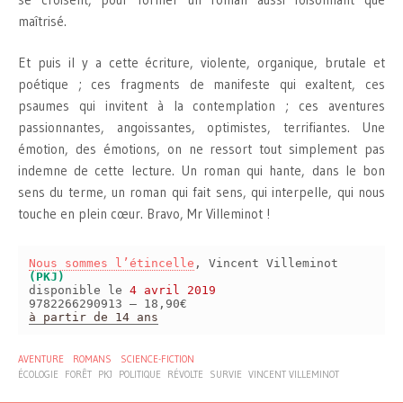
maîtrisé.
Et puis il y a cette écriture, violente, organique, brutale et
poétique ; ces fragments de manifeste qui exaltent, ces
psaumes qui invitent à la contemplation ; ces aventures
passionnantes, angoissantes, optimistes, terrifiantes. Une
émotion, des émotions, on ne ressort tout simplement pas
indemne de cette lecture. Un roman qui hante, dans le bon
sens du terme, un roman qui fait sens, qui interpelle, qui nous
touche en plein cœur. Bravo, Mr Villeminot !
Nous sommes l’étincelle
, Vincent Villeminot
(PKJ)
disponible le
4 avril 2019
9782266290913 – 18,90€
à partir de 14 ans
AVENTURE
ROMANS
SCIENCE-FICTION
ÉCOLOGIE
FORÊT
PKJ
POLITIQUE
RÉVOLTE
SURVIE
VINCENT VILLEMINOT