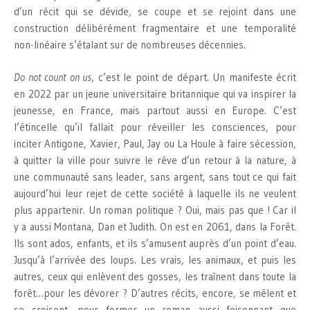
d’un récit qui se dévide, se coupe et se rejoint dans une
construction délibérément fragmentaire et une temporalité
non-linéaire s’étalant sur de nombreuses décennies.
Do not count on us
, c’est le point de départ. Un manifeste écrit
en 2022 par un jeune universitaire britannique qui va inspirer la
jeunesse, en France, mais partout aussi en Europe. C’est
l’étincelle qu’il fallait pour réveiller les consciences, pour
inciter Antigone, Xavier, Paul, Jay ou La Houle à faire sécession,
à quitter la ville pour suivre le rêve d’un retour à la nature, à
une communauté sans leader, sans argent, sans tout ce qui fait
aujourd’hui leur rejet de cette société à laquelle ils ne veulent
plus appartenir. Un roman politique ? Oui, mais pas que ! Car il
y a aussi Montana, Dan et Judith. On est en 2061, dans la Forêt.
Ils sont ados, enfants, et ils s’amusent auprès d’un point d’eau.
Jusqu’à l’arrivée des loups. Les vrais, les animaux, et puis les
autres, ceux qui enlèvent des gosses, les traînent dans toute la
forêt…pour les dévorer ? D’autres récits, encore, se mêlent et
se croisent, pour former un roman aussi foisonnant que