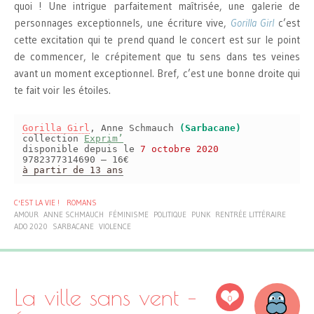
quoi ! Une intrigue parfaitement maîtrisée, une galerie de
personnages exceptionnels, une écriture vive,
Gorilla Girl
c’est
cette excitation qui te prend quand le concert est sur le point
de commencer, le crépitement que tu sens dans tes veines
avant un moment exceptionnel. Bref, c’est une bonne droite qui
te fait voir les étoiles.
Gorilla Girl
, Anne Schmauch
(Sarbacane)
collection
Exprim’
disponible depuis le
7 octobre 2020
9782377314690 – 16€
à partir de 13 ans
C'EST LA VIE !
ROMANS
AMOUR
ANNE SCHMAUCH
FÉMINISME
POLITIQUE
PUNK
RENTRÉE LITTÉRAIRE
ADO 2020
SARBACANE
VIOLENCE
La ville sans vent –
0