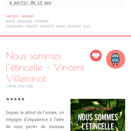
à partir de 13 ans
FANTASY
ROMANS
AMITIÉ
AVENTURE
ÉLÉONORE
DEVILLEPOIX
ENQUÊTE
HACHETTE
MAGIE
POLITIQUE
VILLE
Nous sommes
0
l’étincelle – Vincent
Villeminot
3 AVRIL 2019
|
BOB
★★★★★
Depuis le début de l’année, on
trépigne d’impatience à l’idée
de vous parler du nouveau