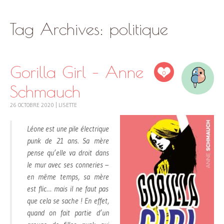
SKIP
Tag Archives:
politique
TO
CONTENT
Gorilla Girl – Anne
0
Schmauch
26 OCTOBRE 2020
|
LISETTE
Léone est une pile électrique
punk de 21 ans. Sa mère
pense qu’elle va droit dans
le mur avec ses conneries –
en même temps, sa mère
est flic… mais il ne faut pas
que cela se sache ! En effet,
quand on fait partie d’un