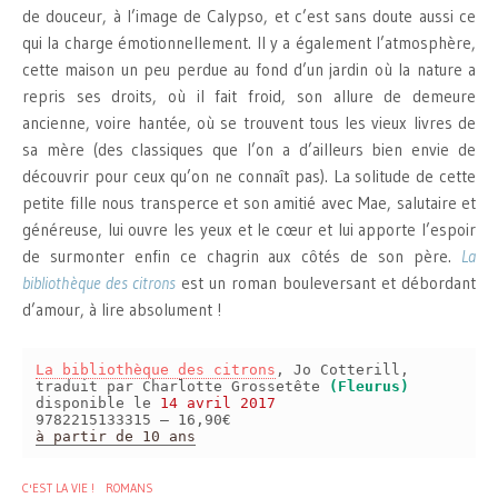
de douceur, à l’image de Calypso, et c’est sans doute aussi ce
qui la charge émotionnellement. Il y a également l’atmosphère,
cette maison un peu perdue au fond d’un jardin où la nature a
repris ses droits, où il fait froid, son allure de demeure
ancienne, voire hantée, où se trouvent tous les vieux livres de
sa mère (des classiques que l’on a d’ailleurs bien envie de
découvrir pour ceux qu’on ne connaît pas). La solitude de cette
petite fille nous transperce et son amitié avec Mae, salutaire et
généreuse, lui ouvre les yeux et le cœur et lui apporte l’espoir
de surmonter enfin ce chagrin aux côtés de son père.
La
bibliothèque des citrons
est un roman bouleversant et débordant
d’amour, à lire absolument !
La bibliothèque des citrons
, Jo Cotterill,
traduit par Charlotte Grossetête
(Fleurus)
disponible le
14 avril 2017
9782215133315 – 16,90€
à partir de 10 ans
C'EST LA VIE !
ROMANS