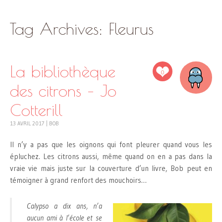
SKIP
Tag Archives:
Fleurus
TO
CONTENT
La bibliothèque
0
des citrons – Jo
Cotterill
13 AVRIL 2017
|
BOB
Il n’y a pas que les oignons qui font pleurer quand vous les
épluchez. Les citrons aussi, même quand on en a pas dans la
vraie vie mais juste sur la couverture d’un livre, Bob peut en
témoigner à grand renfort des mouchoirs…
Calypso a dix ans, n’a
aucun ami à l’école et se