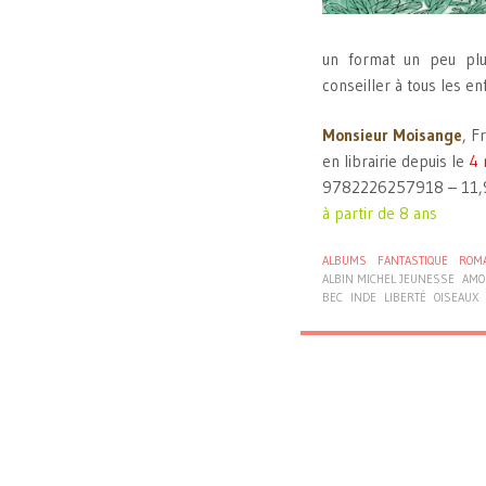
un format un peu plus
conseiller à tous les e
Monsieur Moisange
, F
en librairie depuis le
4 
9782226257918 – 11,
à partir de 8 ans
ALBUMS
FANTASTIQUE
ROM
ALBIN MICHEL JEUNESSE
AMO
BEC
INDE
LIBERTÉ
OISEAUX