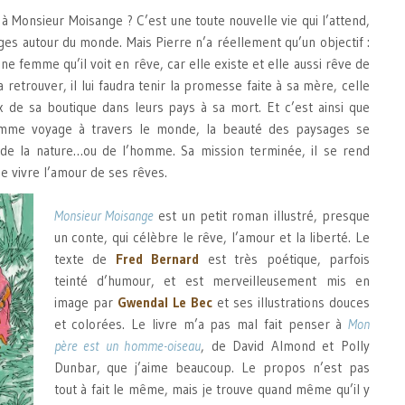
r à Monsieur Moisange ? C’est une toute nouvelle vie qui l’attend,
ges autour du monde. Mais Pierre n’a réellement qu’un objectif :
une femme qu’il voit en rêve, car elle existe et elle aussi rêve de
la retrouver, il lui faudra tenir la promesse faite à sa mère, celle
 de sa boutique dans leurs pays à sa mort. Et c’est ainsi que
mme voyage à travers le monde, la beauté des paysages se
 de la nature…ou de l’homme. Sa mission terminée, il se rend
e vivre l’amour de ses rêves.
Monsieur Moisange
est un petit roman illustré, presque
un conte, qui célèbre le rêve, l’amour et la liberté. Le
texte de
Fred Bernard
est très poétique, parfois
teinté d’humour, et est merveilleusement mis en
image par
Gwendal Le Bec
et ses illustrations douces
et colorées. Le livre m’a pas mal fait penser à
Mon
père est un homme-oiseau
, de David Almond et Polly
Dunbar, que j’aime beaucoup. Le propos n’est pas
tout à fait le même, mais je trouve quand même qu’il y