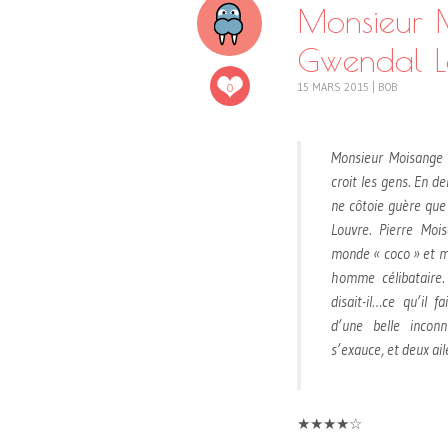
Monsieur M
Gwendal L
0
15 MARS 2015
|
BOB
Monsieur Moisange e
croit les gens. En d
ne côtoie guère que 
Louvre. Pierre Mois
monde « coco » et ma
homme célibataire.
disait-il…ce qu’il 
d’une belle incon
s’exauce, et deux ai
★★★★☆