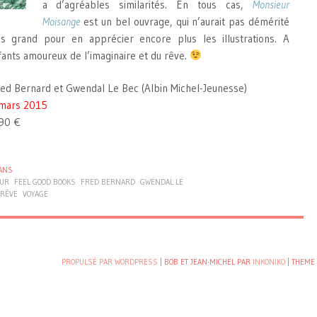
a d’agréables similarités. En tous cas,
Monsieur
Moisange
est un bel ouvrage, qui n’aurait pas démérité
 grand pour en apprécier encore plus les illustrations. A
nfants amoureux de l’imaginaire et du rêve.
red Bernard et Gwendal Le Bec (Albin Michel-Jeunesse)
mars 2015
90 €
ANS
UR
FEEL GOOD BOOKS
FRED BERNARD
GWENDAL LE
RÊVE
VOYAGE
PROPULSÉ PAR WORDPRESS
| BOB ET JEAN-MICHEL PAR
INKONIKO
|
THEME 