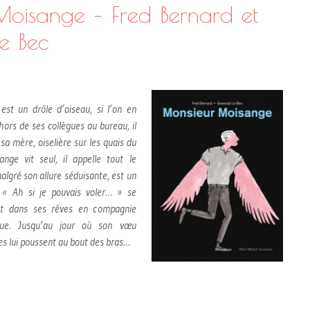
oisange – Fred Bernard et
e Bec
st un drôle d’oiseau, si l’on en
ehors de ses collègues au bureau, il
sa mère, oiselière sur les quais du
ange vit seul, il appelle tout le
lgré son allure séduisante, est un
 « Ah si je pouvais voler… » se
fait dans ses rêves en compagnie
nue. Jusqu’au jour où son vœu
les lui poussent au bout des bras…