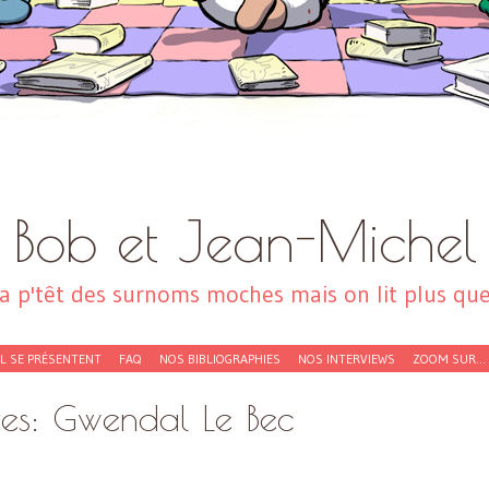
Bob et Jean-Michel
a p'têt des surnoms moches mais on lit plus que 
EL SE PRÉSENTENT
FAQ
NOS BIBLIOGRAPHIES
NOS INTERVIEWS
ZOOM SUR…
ves:
Gwendal Le Bec