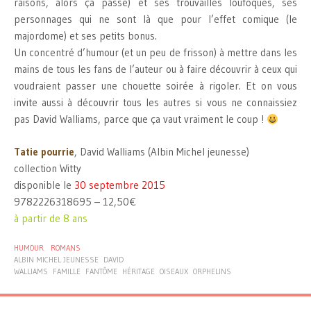
raisons, alors ça passe) et ses trouvailles loufoques, ses
personnages qui ne sont là que pour l’effet comique (le
majordome) et ses petits bonus.
Un concentré d’humour (et un peu de frisson) à mettre dans les
mains de tous les fans de l’auteur ou à faire découvrir à ceux qui
voudraient passer une chouette soirée à rigoler. Et on vous
invite aussi à découvrir tous les autres si vous ne connaissiez
pas David Walliams, parce que ça vaut vraiment le coup !
Tatie pourrie
, David Walliams (Albin Michel jeunesse)
collection Witty
disponible le
30 septembre 2015
9782226318695 – 12,50€
à partir de 8 ans
HUMOUR
ROMANS
ALBIN MICHEL JEUNESSE
DAVID
WALLIAMS
FAMILLE
FANTÔME
HÉRITAGE
OISEAUX
ORPHELINS