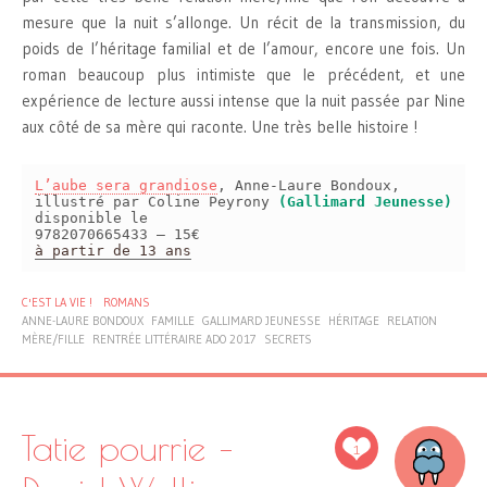
mesure que la nuit s’allonge. Un récit de la transmission, du
poids de l’héritage familial et de l’amour, encore une fois. Un
roman beaucoup plus intimiste que le précédent, et une
expérience de lecture aussi intense que la nuit passée par Nine
aux côté de sa mère qui raconte. Une très belle histoire !
L’aube sera grandiose
, Anne-Laure Bondoux,
illustré par Coline Peyrony
(Gallimard Jeunesse)
disponible le
9782070665433 – 15€
à partir de 13 ans
C'EST LA VIE !
ROMANS
ANNE-LAURE BONDOUX
FAMILLE
GALLIMARD JEUNESSE
HÉRITAGE
RELATION
MÈRE/FILLE
RENTRÉE LITTÉRAIRE ADO 2017
SECRETS
Tatie pourrie –
1