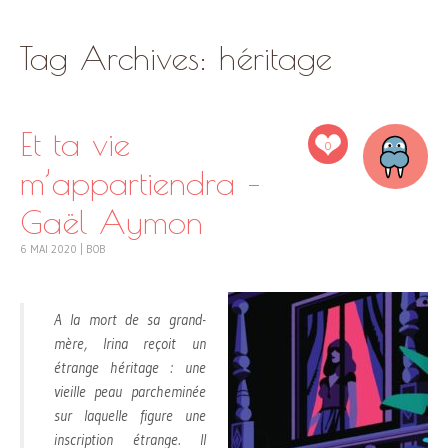
SKIP
Tag Archives:
héritage
TO
CONTENT
Et ta vie
0
m’appartiendra –
Gaël Aymon
6 MAI 2020
|
BOB
A la mort de sa grand-
mère, Irina reçoit un
étrange héritage : une
vieille peau parcheminée
sur laquelle figure une
inscription étrange. Il