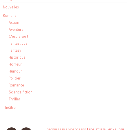
Nouvelles
Romans
Action
Aventure
C'est la vie !
Fantastique
Fantasy
Historique
Horreur
Humour
Policier
Romance
Science-fiction
Thriller
Théâtre
PROPULSÉ PAR WORDPRESS
| BOB ET JEAN-MICHEL PAR