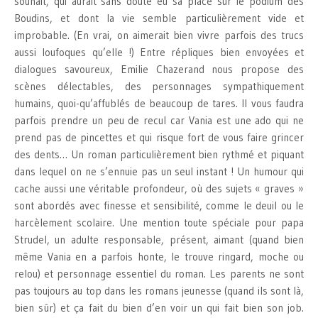
souhait, qui aurait sans doute eu sa place sur le podium des
Boudins, et dont la vie semble particulièrement vide et
improbable. (En vrai, on aimerait bien vivre parfois des trucs
aussi loufoques qu’elle !) Entre répliques bien envoyées et
dialogues savoureux, Emilie Chazerand nous propose des
scènes délectables, des personnages sympathiquement
humains, quoi-qu’affublés de beaucoup de tares. Il vous faudra
parfois prendre un peu de recul car Vania est une ado qui ne
prend pas de pincettes et qui risque fort de vous faire grincer
des dents… Un roman particulièrement bien rythmé et piquant
dans lequel on ne s’ennuie pas un seul instant ! Un humour qui
cache aussi une véritable profondeur, où des sujets « graves »
sont abordés avec finesse et sensibilité, comme le deuil ou le
harcèlement scolaire. Une mention toute spéciale pour papa
Strudel, un adulte responsable, présent, aimant (quand bien
même Vania en a parfois honte, le trouve ringard, moche ou
relou) et personnage essentiel du roman. Les parents ne sont
pas toujours au top dans les romans jeunesse (quand ils sont là,
bien sûr) et ça fait du bien d’en voir un qui fait bien son job.