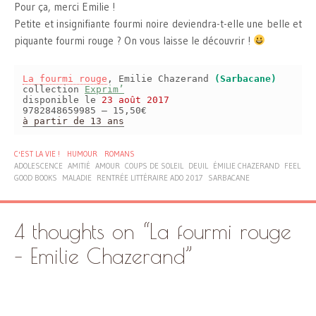
Pour ça, merci Emilie !
Petite et insignifiante fourmi noire deviendra-t-elle une belle et
piquante fourmi rouge ? On vous laisse le découvrir !
La fourmi rouge
, Emilie Chazerand
(Sarbacane)
collection
Exprim’
disponible le
23 août 2017
9782848659985 – 15,50€
à partir de 13 ans
C'EST LA VIE !
HUMOUR
ROMANS
ADOLESCENCE
AMITIÉ
AMOUR
COUPS DE SOLEIL
DEUIL
ÉMILIE CHAZERAND
FEEL
GOOD BOOKS
MALADIE
RENTRÉE LITTÉRAIRE ADO 2017
SARBACANE
4 thoughts on “
La fourmi rouge
– Emilie Chazerand
”