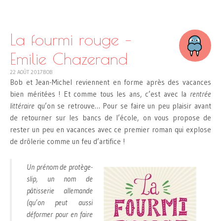
SKIP
TO
CONTENT
La fourmi rouge –
Emilie Chazerand
22 AOÛT 2017
BOB
Bob et Jean-Michel reviennent en forme après des vacances
bien méritées ! Et comme tous les ans, c’est avec la
rentrée
littéraire
qu’on se retrouve… Pour se faire un peu plaisir avant
de retourner sur les bancs de l’école, on vous propose de
rester un peu en vacances avec ce premier roman qui explose
de drôlerie comme un feu d’artifice !
Un prénom de protège-
slip, un nom de
pâtisserie allemande
(qu’on peut aussi
déformer pour en faire