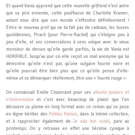
Et quand Vania apprend que cette nouvelle
girlfriend
n’est autre
que sa pire ennemie, cette pouffiasse de Charlotte Kramer,
autant vous dire que son monde s’effondre définitivement !
Entre le nouveau prof qui ne lui fait pas de cadeaux, les looses
quotidiennes, Pirach (pour Pierre-Rachid) qui s’éloigne peu à
peu d’elle, et ses conversations à sens unique avec le vieux
monsieur du dessus qu’elle garde parfois, la vie de Vania est
HORRIBLE. Jusqu’au jour où elle reçoit un mail anonyme qui lui
démontre qu’elle n’est pas qu’une vulgaire fourmi noire et
qu’elle pourrait être bien plus que ce qu’elle pense d’elle-
même et se démarquer réellement, être une « fourmi rouge ».
On connaissait Emilie Chazerand pour ses
albums joueurs et
irrévérencieux
et c’est avec beaucoup de plaisir que l’on
découvre sa plume en long format avec ce roman qui se pose
en digne héritier des
Petites Reines
, dans la même collection,
et à rapprocher également de
Je suis ton soleil
, paru au
printemps. On y retrouve en effet une héroïne cynique à