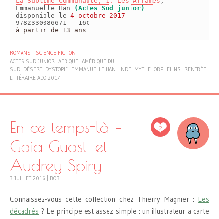
La Sublime Communauté, 1. Les Affamés
,
Emmanuelle Han
(Actes Sud junior)
disponible le
4 octobre 2017
9782330086671 – 16€
à partir de 13 ans
ROMANS
SCIENCE-FICTION
ACTES SUD JUNIOR
AFRIQUE
AMÉRIQUE DU
SUD
DÉSERT
DYSTOPIE
EMMANUELLE HAN
INDE
MYTHE
ORPHELINS
RENTRÉE
LITTÉRAIRE ADO 2017
En ce temps-là –
2
Gaia Guasti et
Audrey Spiry
3 JUILLET 2016
|
BOB
Connaissez-vous cette collection chez Thierry Magnier :
Les
décadrés
? Le principe est assez simple : un illustrateur a carte