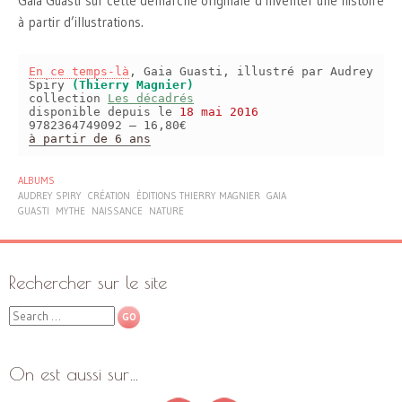
Gaïa Guasti sur cette démarche originale d’inventer une histoire
à partir d’illustrations.
En ce temps-là
, Gaia Guasti, illustré par Audrey
Spiry
(Thierry Magnier)
collection
Les décadrés
disponible depuis le
18 mai 2016
9782364749092 – 16,80€
à partir de 6 ans
ALBUMS
AUDREY SPIRY
CRÉATION
ÉDITIONS THIERRY MAGNIER
GAIA
GUASTI
MYTHE
NAISSANCE
NATURE
Rechercher sur le site
Search
On est aussi sur…