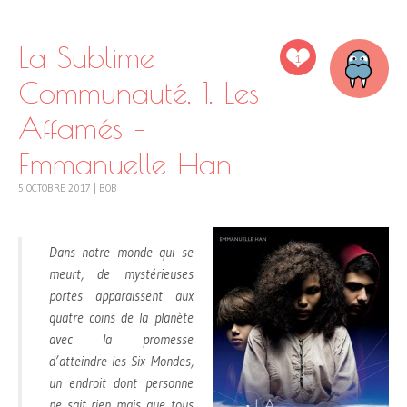
La Sublime
1
Communauté, 1. Les
Affamés –
Emmanuelle Han
5 OCTOBRE 2017
|
BOB
Dans notre monde qui se
meurt, de mystérieuses
portes apparaissent aux
quatre coins de la planète
avec la promesse
d’atteindre les Six Mondes,
un endroit dont personne
ne sait rien mais que tous