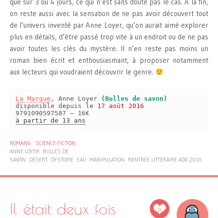
que sur 3 ou 4 jours, ce qui n’est sans doute pas le cas. A la fin,
on reste aussi avec la sensation de ne pas avoir découvert tout
de l’univers inventé par Anne Loyer, qu’on aurait aimé explorer
plus en détails, d’être passé trop vite à un endroit ou de ne pas
avoir toutes les clés du mystère. Il n’en reste pas moins un
roman bien écrit et enthousiasmant, à proposer notamment
aux lecteurs qui voudraient découvrir le genre.
La Marque
, Anne Loyer
(Bulles de savon)
disponible depuis le
17 août 2016
9791090597587 – 16€
à partir de 13 ans
ROMANS
SCIENCE-FICTION
ANNE LOYER
BULLES DE
SAVON
DÉSERT
DYSTOPIE
EAU
MANIPULATION
RENTRÉE LITTÉRAIRE ADO 2016
Il était deux fois
0