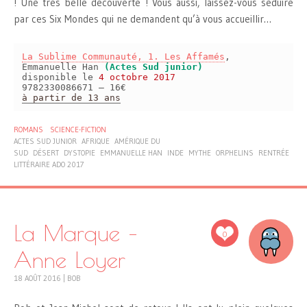
! Une très belle découverte ! Vous aussi, laissez-vous séduire
par ces Six Mondes qui ne demandent qu’à vous accueillir…
La Sublime Communauté, 1. Les Affamés
,
Emmanuelle Han
(Actes Sud junior)
disponible le
4 octobre 2017
9782330086671 – 16€
à partir de 13 ans
ROMANS
SCIENCE-FICTION
ACTES SUD JUNIOR
AFRIQUE
AMÉRIQUE DU
SUD
DÉSERT
DYSTOPIE
EMMANUELLE HAN
INDE
MYTHE
ORPHELINS
RENTRÉE
LITTÉRAIRE ADO 2017
La Marque –
0
Anne Loyer
18 AOÛT 2016
|
BOB