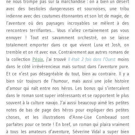
ne nous trompe pas sur la marchandise : on a bien un désert
avec des bestioles dangereuses et sournoises, une tribu
indienne avec des coutumes étonnantes et son lot de magie, de
l’aventure où des paysages incroyables se mêlent à des
rencontres terrifiantes… Vous n’allez certainement pas vous
ennuyer ! Tout est savamment orchestré, on se laisse
totalement emporter dans ce que vivent Luna et Josh, on
tremble et on rit avec eux. Contrairement aux autres romans de
la collection
Pépix
, j’ai trouvé
Il était 2 fois dans l’Ouest
moins
dans le côté irrévérencieux mais surtout dans l’aventure pure.
Et ce n’est pas désagréable du tout, bien au contraire. Il y a
bien sûr toujours de l’humour, mais aussi une jolie histoire
d’amour qui naît entre nos héros. Les bonus qui s’intercalent
dans le roman sont super intéressants et se rapportent le plus
souvent à la culture navajo. J’ai aussi beaucoup aimé les petites
notes de bas de page des héros pour expliquer des petites
choses, et les illustrations d’Anne-Lise Combeaud sont
parfaites pour ce texte ! En bref, un roman qui plaira vraiment
à tous les amateurs d’aventure, Séverine Vidal a super bien