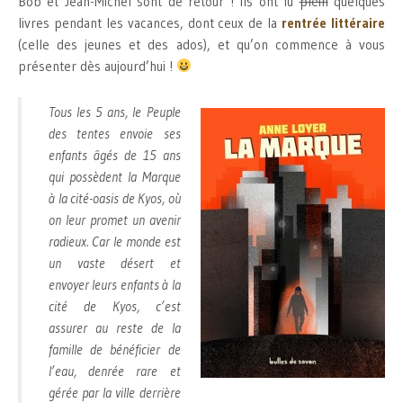
Bob et Jean-Michel sont de retour ! Ils ont lu
plein
quelques
livres pendant les vacances, dont ceux de la
rentrée littéraire
(celle des jeunes et des ados), et qu’on commence à vous
présenter dès aujourd’hui !
Tous les 5 ans, le Peuple
des tentes envoie ses
enfants âgés de 15 ans
qui possèdent la Marque
à la cité-oasis de Kyos, où
on leur promet un avenir
radieux. Car le monde est
un vaste désert et
envoyer leurs enfants à la
cité de Kyos, c’est
assurer au reste de la
famille de bénéficier de
l’eau, denrée rare et
gérée par la ville derrière