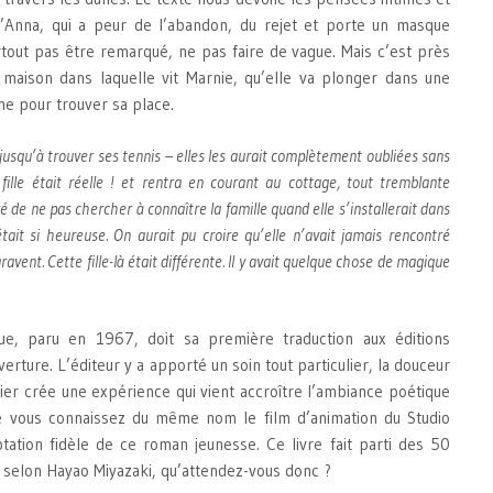
d’Anna, qui a peur de l’abandon, du rejet et porte un masque
tout pas être remarqué, ne pas faire de vague. Mais c’est près
maison dans laquelle vit Marnie, qu’elle va plonger dans une
ime pour trouver sa place.
jusqu’à trouver ses tennis – elles les aurait complètement oubliées sans
fille était réelle ! et rentra en courant au cottage, tout tremblante
uré de ne pas chercher à connaître la famille quand elle s’installerait dans
 était si heureuse. On aurait pu croire qu’elle n’avait jamais rencontré
vent. Cette fille-là était différente. Il y avait quelque chose de magique
que, paru en 1967, doit sa première traduction aux éditions
erture. L’éditeur y a apporté un soin tout particulier, la douceur
er crée une expérience qui vient accroître l’ambiance poétique
ue vous connaissez du même nom le film d’animation du Studio
ptation fidèle de ce roman jeunesse. Ce livre fait parti des 50
lus selon Hayao Miyazaki, qu’attendez-vous donc ?