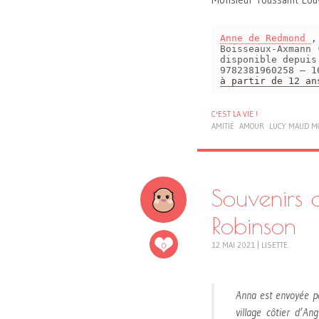
Anne de Redmond
,
Boisseaux-Axmann
disponible depui
9782381960258 – 1
à partir de 12 an
C'EST LA VIE !
AMITIÉ
AMOUR
LUCY MAUD 
Souvenirs 
Robinson
0
12 MAI 2021
|
LISETTE
Anna est envoyée pa
village côtier d’An