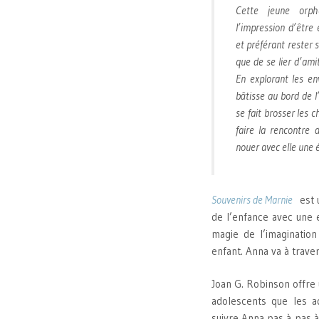
Cette jeune orph
l’impression d’être
et préférant rester s
que de se lier d’ami
En explorant les env
bâtisse au bord de l’
se fait brosser les 
faire la rencontre 
nouer avec elle une 
Souvenirs de Marnie
est u
de l’enfance avec une 
magie de l’imagination
enfant. Anna va à trave
Joan G. Robinson offre 
adolescents que les a
suivre Anna pas à pas à