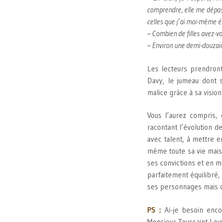
comprendre, elle me dépass
celles que j’ai moi-même é
– Combien de filles avez-vo
– Environ une demi-douzain
Les lecteurs prendront
Davy, le jumeau dont 
malice grâce à sa vision
Vous l’aurez compris, 
racontant l’évolution d
avec talent, à mettre e
même toute sa vie mais
ses convictions et en 
parfaitement équilibré,
ses personnages mais o
PS :
Ai-je besoin enco
Monsieur Toussaint Lou