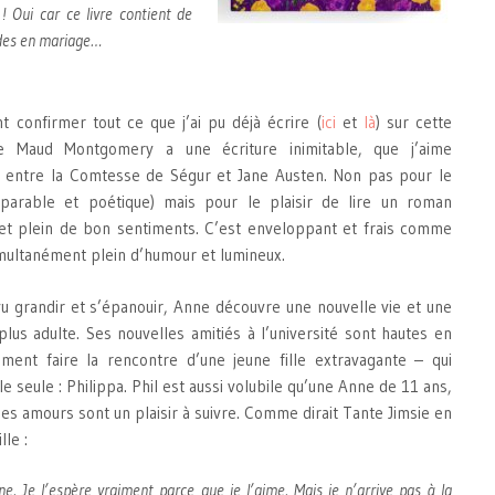
 ! Oui car ce livre contient de
es en mariage…
t confirmer tout ce que j’ai pu déjà écrire (
ici
et
là
) sur cette
ie Maud Montgomery a une écriture inimitable, que j’aime
l entre la Comtesse de Ségur et Jane Austen. Non pas pour le
omparable et poétique) mais pour le plaisir de lire un roman
 et plein de bon sentiments. C’est enveloppant et frais comme
imultanément plein d’humour et lumineux.
’a vu grandir et s’épanouir, Anne découvre une nouvelle vie et une
 plus adulte. Ses nouvelles amitiés à l’université sont hautes en
ment faire la rencontre d’une jeune fille extravagante – qui
le seule : Philippa. Phil est aussi volubile qu’une Anne de 11 ans,
es amours sont un plaisir à suivre. Comme dirait Tante Jimsie en
lle :
ne. Je l’espère vraiment parce que je l’aime. Mais je n’arrive pas à la