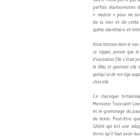
parfois douloureuses 
« neutre » pour ne sur
de la mer et de cette 
quête identitaire et int
Anna tâtonna dans le noir 
ce rappel, preuve que la 
d’excitation. Elle s’était j
la Villa, et pourtant elle
quelqu’un de son âge aupara
chez elle.
Ce classique britanni
Monsieur Toussaint Louv
et le grammage du papi
du texte. Peut-être q
Ghibli qui est une ada
livres qu’il faut avoir 