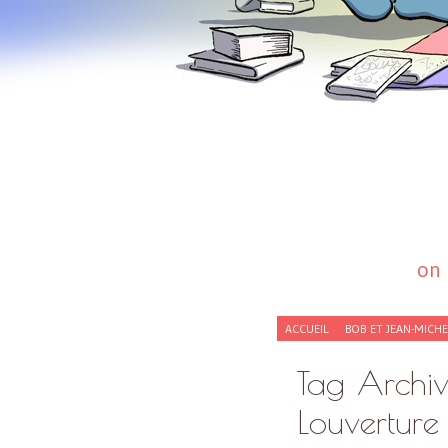
on 
SKIP
ACCUEIL
BOB ET JEAN-MICH
TO
CONTENT
Tag Archi
Louverture