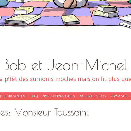
Bob et Jean-Michel
a p'têt des surnoms moches mais on lit plus que 
EL SE PRÉSENTENT
FAQ
NOS BIBLIOGRAPHIES
NOS INTERVIEWS
ZOOM SUR…
ves:
Monsieur Toussaint