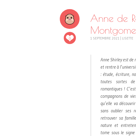
Anne de 
Montgome
0
1 SEPTEMBRE 2021
|
LISETTE
Anne Shirley est de 
et rentre à l’unive
: étude, écriture, n
toutes sortes d
romantiques ! C’es
compagnons de vies :
qu’elle va découvrir
sans oublier ses 
retrouver sa famill
nature et entreten
tome sous le signe 