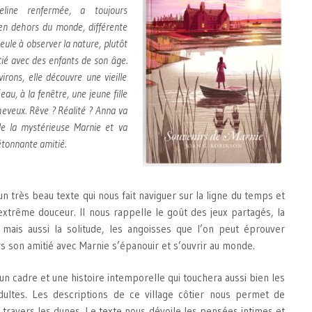
eline renfermée, a toujours
 en dehors du monde, différente
eule à observer la nature, plutôt
tié avec des enfants de son âge.
irons, elle découvre une vieille
eau, à la fenêtre, une jeune fille
cheveux. Rêve ? Réalité ? Anna va
de la mystérieuse Marnie et va
étonnante amitié.
n très beau texte qui nous fait naviguer sur la ligne du temps et
extrême douceur. Il nous rappelle le goût des jeux partagés, la
 mais aussi la solitude, les angoisses que l’on peut éprouver
rs son amitié avec Marnie s’épanouir et s’ouvrir au monde.
un cadre et une histoire intemporelle qui touchera aussi bien les
dultes. Les descriptions de ce village côtier nous permet de
 travers les dunes. Le texte nous dévoile les pensées intimes et