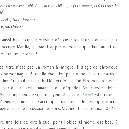
e. Elle ne ressemble à aucune des filles que j’ai connues, ni à aucune de
té.
us été, Tante Jimsie ?
e, ma chérie !
 aussi beaucoup de plaisir à découvrir les lettres du malicieux
s’occupe Marilla, qui vient apporter beaucoup d’humour et de
 enfantine de la vie !
ce titre n’est pas un roman à intrigue, il s’agit de chronique
es personnages. Et quelle évolution pour Anne ! L’autrice arrive,
n lumière toutes les subtilités qui font qu’un être peut rester le
 avec des nouvelles nuances, des dégradés. Anne reste fidèle à
même temps évolue sous nos yeux.
Anne de Redmond
est un roman
 l’œuvre d’une autrice accomplie, qui non seulement approfondit
uvre aussi de nouveaux horizons. Vivement la suite en… 2022 !
re une fois de dire à quel point l’objet lui-même est beau ?
verture me surprend à chaque nouveau opus !