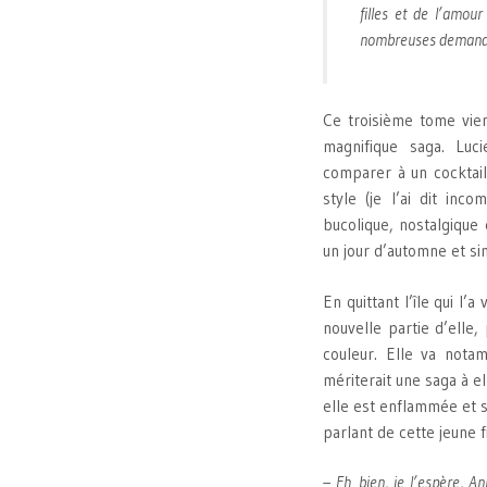
filles et de l’amour
nombreuses demand
Ce troisième tome vien
magnifique saga. Luc
comparer à un cocktai
style (je l’ai dit inc
bucolique, nostalgique
un jour d’automne et s
En quittant l’île qui l
nouvelle partie d’elle,
couleur. Elle va notam
mériterait une saga à el
elle est enflammée et s
parlant de cette jeune fi
– Eh bien, je l’espère, An